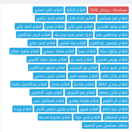
مسلسلات رمضان 2026
افلام للكبار
افلام تامر حسني
افلام عمر وسلمى
افلام غادة عادل
افلام احمد حلمي
افلام محمد هنيدي
افلام منى زكي
افلام روبي
افلام احمد زكي
افلام مصطفى قمر
اجزاء فيام بخيت وعديله
افلام كريم عبدالعزيز
افلام ياسمين عبدالعزيز
افلام منة شلبي
افلام احمد مكي
افلام نيكول سابا
افلام يسرا
افلام سعاد حسني
افلام سعيد صالح
افلام يونس شلبي
افلام احمد عز
افلام محمد سعد اللمبي
افلام عمرو دياب
افلام نور الشريف
افلام محمود عبدالعزيز
افلام عادل امام
افلام ميرفت امين
افلام حسن حسني
افلام رشدي اباظة
افلام شادية
افلام صباح
افلام عبدالحليم حافظ
افلام فاتن حمامة
افلام عمر الشريف
افلام فريد الاطرش
افلام ام كلثوم
افلام هيفاء وهبي
افلام اسماعيل يس
افلام دريد لحام
افلام فيروز
افلام نصرى شمس الدين
افلام وردة
افلام اسمهان
افلام ليلى مراد
افلام مصرية قديمة
شاهد مسلسل نسر الصعيد