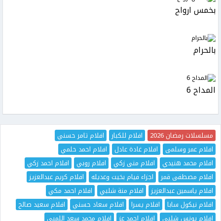
بخمس ارواح
بالحرام
المداح 6
مسلسلات رمضان 2026
افلام للكبار
افلام تامر حسني
افلام عمر وسلمى
افلام غادة عادل
افلام احمد حلمي
افلام محمد هنيدي
افلام منى زكي
افلام روبي
افلام احمد زكي
افلام مصطفى قمر
اجزاء فيام بخيت وعديله
افلام كريم عبدالعزيز
افلام ياسمين عبدالعزيز
افلام منة شلبي
افلام احمد مكي
افلام نيكول سابا
افلام يسرا
افلام سعاد حسني
افلام سعيد صالح
افلام يونس شلبي
افلام احمد عز
افلام محمد سعد اللمبي