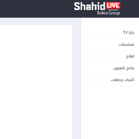
بكرا TV
مسلسلات
افلام
برامج تلفزيون
كليبات وحفلات