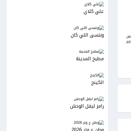
علي كلاي
وننسى اللي كان
من
رير
مطبخ المدينة
الكينج
رامز ليفل الوحش
وطن ع وتر 2026