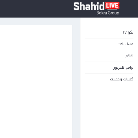
بكرا TV
مسلسلات
افلام
برامج تلفزيون
كليبات وحفلات