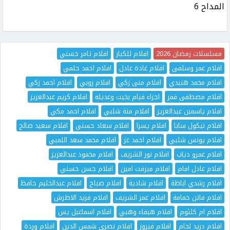
المداح 6
مسلسلات رمضان 2026
افلام للكبار
افلام تامر حسني
افلام عمر وسلمى
افلام غادة عادل
افلام احمد حلمي
افلام محمد هنيدي
افلام منى زكي
افلام روبي
افلام احمد زكي
افلام مصطفى قمر
اجزاء فيام بخيت وعديله
افلام كريم عبدالعزيز
افلام ياسمين عبدالعزيز
افلام منة شلبي
افلام احمد مكي
افلام نيكول سابا
افلام يسرا
افلام سعاد حسني
افلام سعيد صالح
افلام يونس شلبي
افلام احمد عز
افلام محمد سعد اللمبي
افلام عمرو دياب
افلام نور الشريف
افلام محمود عبدالعزيز
افلام عادل امام
افلام ميرفت امين
افلام حسن حسني
افلام رشدي اباظة
افلام شادية
افلام صباح
افلام عبدالحليم حافظ
افلام فاتن حمامة
افلام عمر الشريف
افلام فريد الاطرش
افلام ام كلثوم
افلام هيفاء وهبي
افلام اسماعيل يس
افلام دريد لحام
افلام فيروز
افلام نصرى شمس الدين
افلام وردة