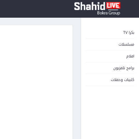
بكرا TV
مسلسلات
افلام
برامج تلفزيون
كليبات وحفلات