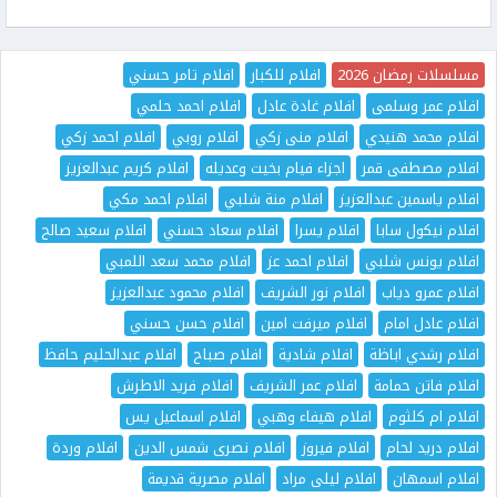
مسلسلات رمضان 2026
افلام للكبار
افلام تامر حسني
افلام عمر وسلمى
افلام غادة عادل
افلام احمد حلمي
افلام محمد هنيدي
افلام منى زكي
افلام روبي
افلام احمد زكي
افلام مصطفى قمر
اجزاء فيام بخيت وعديله
افلام كريم عبدالعزيز
افلام ياسمين عبدالعزيز
افلام منة شلبي
افلام احمد مكي
افلام نيكول سابا
افلام يسرا
افلام سعاد حسني
افلام سعيد صالح
افلام يونس شلبي
افلام احمد عز
افلام محمد سعد اللمبي
افلام عمرو دياب
افلام نور الشريف
افلام محمود عبدالعزيز
افلام عادل امام
افلام ميرفت امين
افلام حسن حسني
افلام رشدي اباظة
افلام شادية
افلام صباح
افلام عبدالحليم حافظ
افلام فاتن حمامة
افلام عمر الشريف
افلام فريد الاطرش
افلام ام كلثوم
افلام هيفاء وهبي
افلام اسماعيل يس
افلام دريد لحام
افلام فيروز
افلام نصرى شمس الدين
افلام وردة
افلام اسمهان
افلام ليلى مراد
افلام مصرية قديمة