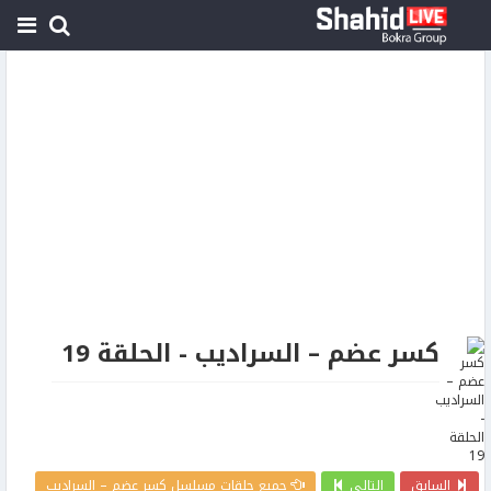
كسر عضم – السراديب - الحلقة 19
السابق
التالي
جميع حلقات مسلسل كسر عضم – السراديب