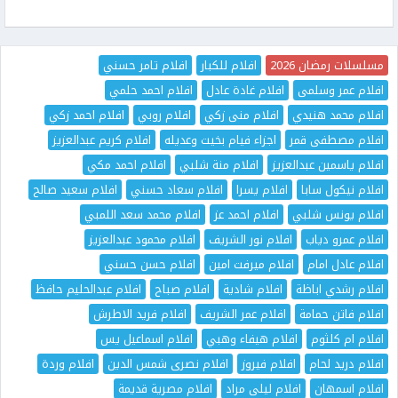
مسلسلات رمضان 2026
افلام للكبار
افلام تامر حسني
افلام عمر وسلمى
افلام غادة عادل
افلام احمد حلمي
افلام محمد هنيدي
افلام منى زكي
افلام روبي
افلام احمد زكي
افلام مصطفى قمر
اجزاء فيام بخيت وعديله
افلام كريم عبدالعزيز
افلام ياسمين عبدالعزيز
افلام منة شلبي
افلام احمد مكي
افلام نيكول سابا
افلام يسرا
افلام سعاد حسني
افلام سعيد صالح
افلام يونس شلبي
افلام احمد عز
افلام محمد سعد اللمبي
افلام عمرو دياب
افلام نور الشريف
افلام محمود عبدالعزيز
افلام عادل امام
افلام ميرفت امين
افلام حسن حسني
افلام رشدي اباظة
افلام شادية
افلام صباح
افلام عبدالحليم حافظ
افلام فاتن حمامة
افلام عمر الشريف
افلام فريد الاطرش
افلام ام كلثوم
افلام هيفاء وهبي
افلام اسماعيل يس
افلام دريد لحام
افلام فيروز
افلام نصرى شمس الدين
افلام وردة
افلام اسمهان
افلام ليلى مراد
افلام مصرية قديمة