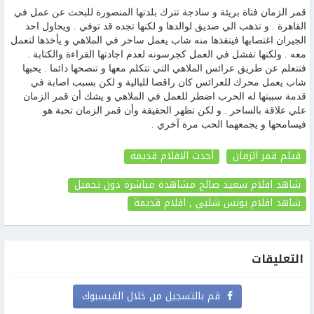
قمر الزمان فتاة بريئة و ساذجة تترك بلدتها المنصورة للبحث عن عمل في
القاهرة . و تذهب الي صديق لوالدها و لكنها تجده قد توفي . ويحاول احد
الجيران اغتصابها فينقذها منه شاب يعمل ساحر في الملاهي و يأخذها لتعمل
معه . ولكنها تفشل في العمل كجرسونه لعدم اجادتها القراءة والكتابة .
فتتعلم عن طريق عرائس الملاهي التي تتكلم معها و تنصحها دائما . يحبها
شاب يعمل محرك للعرائس كان راقصا للبالية و لكن بسبب اصابة في
قدمة سببتها له الحرب اضطر للعمل في الملاهي و يشك أن قمر الزمان
علي علاقة بالساحر . و لكن تظهر الحقيقة وأن قمر الزمان تحبة هو
فيسامحها و يجمعهما الحب مرة آخري .
فيلم قمر الزمان
أحدث الافلام قديمة
شاهد افلام سعيد صالح مشاهدة مباشرة دون تحميل
شاهد افلام يونس شلبي , افلام قديمة
التعليقات
قم بالتسجيل من خلال الفيسبوك