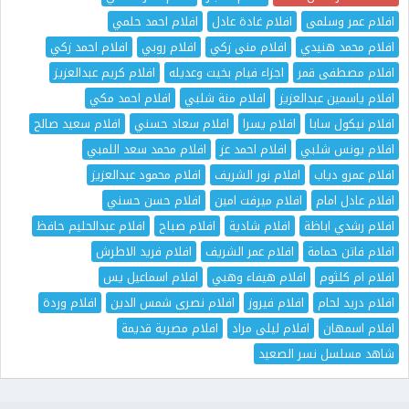
افلام عمر وسلمى
افلام غادة عادل
افلام احمد حلمي
افلام محمد هنيدي
افلام منى زكي
افلام روبي
افلام احمد زكي
افلام مصطفى قمر
اجزاء فيام بخيت وعديله
افلام كريم عبدالعزيز
افلام ياسمين عبدالعزيز
افلام منة شلبي
افلام احمد مكي
افلام نيكول سابا
افلام يسرا
افلام سعاد حسني
افلام سعيد صالح
افلام يونس شلبي
افلام احمد عز
افلام محمد سعد اللمبي
افلام عمرو دياب
افلام نور الشريف
افلام محمود عبدالعزيز
افلام عادل امام
افلام ميرفت امين
افلام حسن حسني
افلام رشدي اباظة
افلام شادية
افلام صباح
افلام عبدالحليم حافظ
افلام فاتن حمامة
افلام عمر الشريف
افلام فريد الاطرش
افلام ام كلثوم
افلام هيفاء وهبي
افلام اسماعيل يس
افلام دريد لحام
افلام فيروز
افلام نصرى شمس الدين
افلام وردة
افلام اسمهان
افلام ليلى مراد
افلام مصرية قديمة
شاهد مسلسل نسر الصعيد