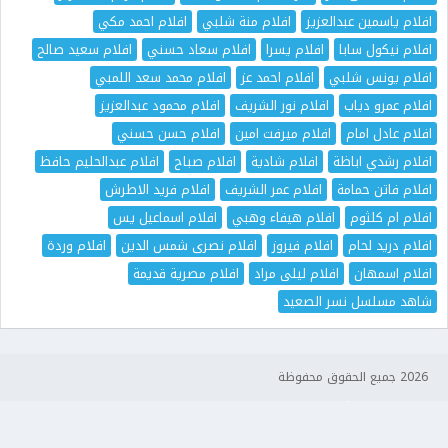
افلام ياسمين عبدالعزيز
افلام منة شلبي
افلام احمد مكي
افلام نيكول سابا
افلام يسرا
افلام سعاد حسني
افلام سعيد صالح
افلام يونس شلبي
افلام احمد عز
افلام محمد سعد اللمبي
افلام عمرو دياب
افلام نور الشريف
افلام محمود عبدالعزيز
افلام عادل امام
افلام ميرفت امين
افلام حسن حسني
افلام رشدي اباظة
افلام شادية
افلام صباح
افلام عبدالحليم حافظ
افلام فاتن حمامة
افلام عمر الشريف
افلام فريد الاطرش
افلام ام كلثوم
افلام هيفاء وهبي
افلام اسماعيل يس
افلام دريد لحام
افلام فيروز
افلام نصرى شمس الدين
افلام وردة
افلام اسمهان
افلام ليلى مراد
افلام مصرية قديمة
شاهد مسلسل نسر الصعيد
2026 جميع الحقوق محفوظة