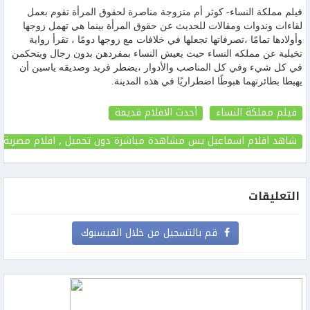
فيلم مملكة النساء- كوثر أم متزوجة مناصرة لحقوق المرأة تقوم بعمل
لقاءات وندوات ومقالات للحديث عن حقوق المرأة بينما هي تهمل زوجها
وأولادها تمامًا ،تصرفاتها تجعلها في خلافات مع زوجها دومًا ، تقرأ رواية
تخيلية عن مملكه النساء حيث يعيش النساء بمفردهن بدون رجال ويتحكمن
في كل شيء وفي كل المناصب والأدوار ،يضطر فريد وصديقه ياسين أن
يهبطا بطائرتهما هبوطًا اضطراريًا في هذه المدينة.
فيلم مملكة النساء
أحدث الافلام قديمة
شاهد افلام اسماعيل يس مشاهدة مباشرة دون تحميل , افلام مصرية 
التعليقات
قم بالتسجيل من خلال الفيسبوك