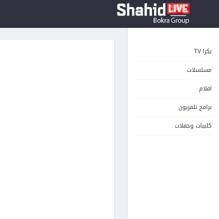
بكرا TV
مسلسلات
افلام
برامج تلفزيون
كليبات وحفلات