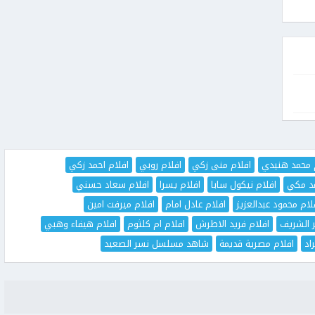
 محمد هنيدي
افلام منى زكي
افلام روبي
افلام احمد زكي
مد مكي
افلام نيكول سابا
افلام يسرا
افلام سعاد حسني
لام محمود عبدالعزيز
افلام عادل امام
افلام ميرفت امين
ر الشريف
افلام فريد الاطرش
افلام ام كلثوم
افلام هيفاء وهبي
اد
افلام مصرية قديمة
شاهد مسلسل نسر الصعيد