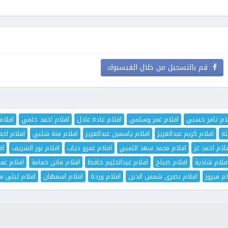
قم بالتسجيل من خلال الفيسبوك
ام تامر حسني
افلام عمر وسلمى
افلام غادة عادل
افلام احمد حلمي
افلام
له
افلام كريم عبدالعزيز
افلام ياسمين عبدالعزيز
افلام منة شلبي
افلام اح
لام احمد عز
افلام محمد سعد اللمبي
افلام عمرو دياب
افلام نور الشريف
اف
فلام شادية
افلام صباح
افلام عبدالحليم حافظ
افلام فاتن حمامة
افلام عم
ام فيروز
افلام نصرى شمس الدين
افلام وردة
افلام اسمهان
افلام ليلى مر