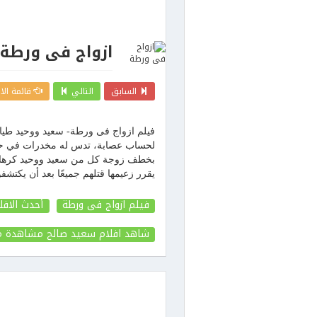
ازواج فى ورطة
السابق
التالي
قائمة الا
فيلم ازواج فى ورطة- سعيد ووحيد طيا
لحساب عصابة، تدس له مخدرات في حقيب
بخطف زوجة كل من سعيد ووحيد كرهائن ل
يقرر زعيمها قتلهم جميعًا بعد أن يكتش
فيلم ازواج فى ورطة
أحدث الافل
شاهد افلام سعيد صالح مشاهدة م