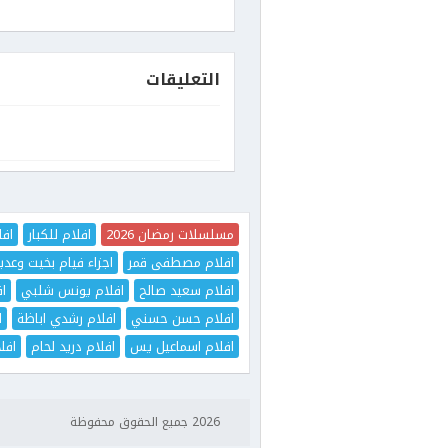
التعليقات
مسلسلات رمضان 2026
افلام للكبار
افل
افلام مصطفى قمر
اجزاء فيام بخيت وعدي
افلام سعيد صالح
افلام يونس شلبي
اف
افلام حسن حسني
افلام رشدي اباظة
ا
افلام اسماعيل يس
افلام دريد لحام
افل
2026 جميع الحقوق محفوظة