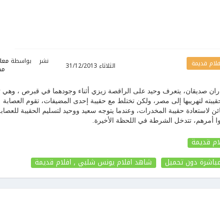
نشر
بواسطة
معا
فلام قديمة
الثلاثاء 31/12/2013
مخ
ران صديقان، يتعرف وحيد على الراقصة زيزي أثناء وجودهما في قبرص ، وهي 
ته لتهريبها إلى مصر، ولكن تختلط مع حقيبة إحدى المضيفات، تقوم العصابة
استعادة حقيبة المخدرات، وعندما يتوجه سعيد ووحيد لتسليم الحقيبة للعصابة
فوا أمرهم، تتدخل الشرطة في اللحظة الأخيرة.
ام قديمة
باشرة دون تحميل
شاهد افلام يونس شلبي , افلام قديمة