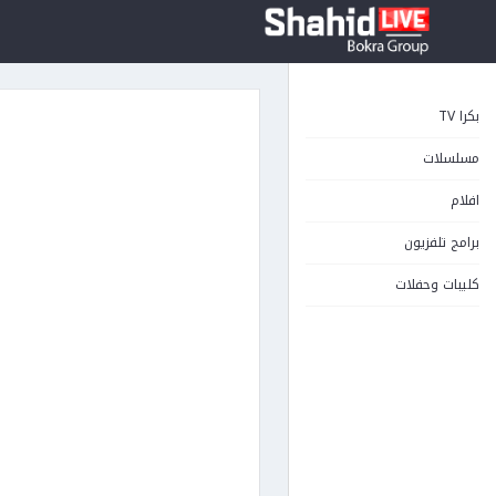
بكرا TV
مسلسلات
افلام
برامج تلفزيون
كليبات وحفلات