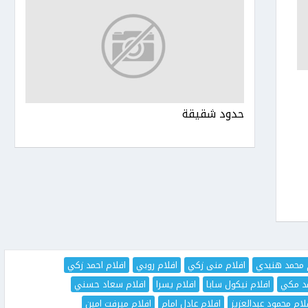
حدود شقيقة
 محمد هنيدي
افلام منى زكي
افلام روبي
افلام احمد زكي
مد مكي
افلام نيكول سابا
افلام يسرا
افلام سعاد حسني
لام محمود عبدالعزيز
افلام عادل امام
افلام ميرفت امين