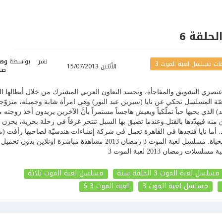
نشر
بواسطة
وهر
ات مسلسل لعبة الموت 3
الأثنين 15/07/2013
صد
صري التشويق والمفاجأة، وتجسد التعاون العربي المشترك من خلال أبطالها الثل
ة المسلسل تحكي عن نايا (سيرين عبد النور) وهي امرأة شابة وجميلة، متزوّج
ذي يحبها حباً تملّكياً ويعيش هاجساً مستمراً بأنَّ الآخرين يريدون أخذ زوجته م
 منه فيهدّدها بالقتل.وعندما تضيق بها السبل تنتحر غرقاً في رحلة بحرية، يحزن ع
ود. أما نايا فنجدها في القاهرة تعمل في شركة إنشاءات هندسيّة لصاحبها رأفت (م
المصري) يلتقي بنايا فتعيد إليه الأمل بالحياة. مسلسل لعبة الموت 3 رمضان 2013 مشاهدة مباشرة اونلاين بدون
ت رمضان 2013 لعبة الموت 3
مسلسل لعبة الموت 3 الحلقة ستة
مسلسل لعبة الموت ثلاثة
مسلسل لعبة الموت 3
لعبة الموت 3
6