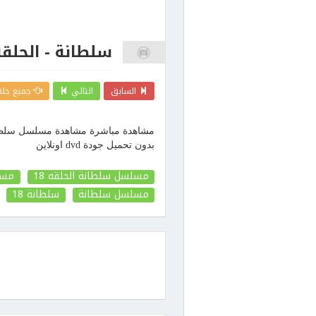
سلطانة - الحلقه 8
السابق
التالي
جميع حلق
بدون تحميل جودة dvd اونلاين
مسلسل سلطانة الحلقه 18
مسل
مسلسل سلطانة
سلطانة
18