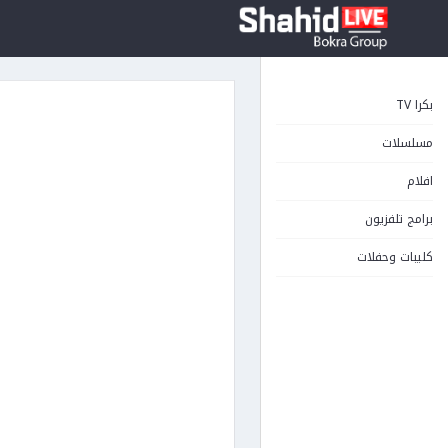
بكرا TV
مسلسلات
افلام
برامج تلفزيون
كليبات وحفلات