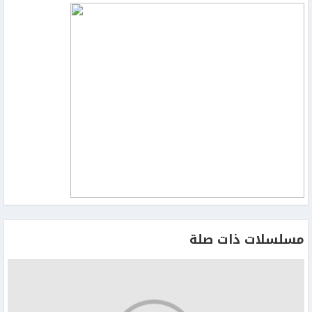
مركبات استُخدمت بجرائم قتل
المواطنين
وإطلاق نار
مسلسلات ذات صلة