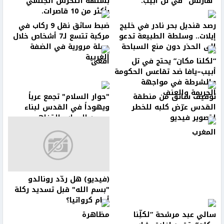
"هآرتس" في تل أبيب.
بشلهة التحرش الجنسي
بأكثر من 10 قاصرات.
رصد قنديل بحر نادر في خليج
ضبط سائق نقل 9 ركاب في
إيلات.. وسلطة الطبيعة تدعو
مركبة تتسع لـ7 أشخاص خلال
إلى الحذر دون منع السباحة
حملة مرورية في الضفة
الغربية
“لكلنا مكان” يحتج في تل
افعى
أبيب–يافا ضد تقاعس الحكومة
والشرطة في مواجهة
الجريمة والعنف
توقيف سائق من منطقة
"حوار السلام" تجمع عرباً
القدس عرّض كلبه للخطر
ويهوداً في القدس لبناء
لتصوير فيديو
جسور الحوار والتفاهم
المغرب
(فيديو) هل ردّد رونالدو
"بسم الله" قبل تسديد ركلة
أمام كرواتيا؟
سالي عبد مرشحة “لكلِّنا
مظاهرة