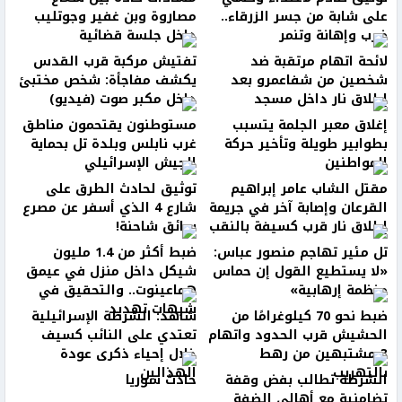
على شابة من جسر الزرقاء..
مصاروة وبن غفير وجوتليب
ضرب وإهانة وتنمر
داخل جلسة قضائية
لائحة اتهام مرتقبة ضد
تفتيش مركبة قرب القدس
شخصين من شفاعمرو بعد
يكشف مفاجأة: شخص مختبئ
إطلاق نار داخل مسجد
داخل مكبر صوت (فيديو)
إغلاق معبر الجلمة يتسبب
مستوطنون يقتحمون مناطق
بطوابير طويلة وتأخير حركة
غرب نابلس وبلدة تل بحماية
المواطنين
الجيش الإسرائيلي
مقتل الشاب عامر إبراهيم
توثيق لحادث الطرق على
القرعان وإصابة آخر في جريمة
شارع 4 الذي أسفر عن مصرع
إطلاق نار قرب كسيفة بالنقب
سائق شاحنة!
تل مئير تهاجم منصور عباس:
ضبط أكثر من 1.4 مليون
«لا يستطيع القول إن حماس
شيكل داخل منزل في عيمق
منظمة إرهابية»
هماعينوت.. والتحقيق في
شبهات تهديد
ضبط نحو 70 كيلوغرامًا من
شاهد: الشرطة الإسرائيلية
الحشيش قرب الحدود واتهام
تعتدي على النائب كسيف
3 مشتبهين من رهط
خلال إحياء ذكرى عودة
بالتهريب
الهذالين
الشرطة تطالب بفض وقفة
حادث سوريا
تضامنية مع أهالي الضفة