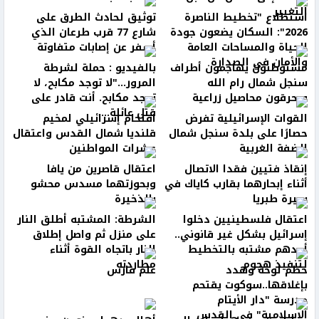
التغيير
استطلاع "تخطيط الناصرة
توثيق لحادث الطرق على
2026": السكان يضعون جودة
شارع 77 قرب طرعان الذي
الحياة والمساحات العامة
أسفر عن إصابات متفاوتة
والأمان في الصدارة
مستوطنون يهاجمون أطراف
بالفيديو : حملة لشرطة
سنجل شمال رام الله
المرور..."لا توجد مكابح، لا
ويحرقون محاصيل زراعية
توجد مكابح. أنت قادر على
قتل عائلة...
القوات الإسرائيلية تفرض
اقتحام إسرائيلي لمخيم
حصارًا على بلدة سنجل شمال
قلنديا شمال القدس واعتقال
الضفة الغربية
عشرات المواطنين
إنقاذ فتيين فقدا الاتصال
اعتقال قاصرين من يافا
أثناء إبحارهما بقارب كاياك في
وبحوزتهما مسدس محشو
بحيرة طبريا
بالذخيرة
اعتقال فلسطينيين دخلوا
الشرطة: المشتبه أطلق النار
إسرائيل بشكل غير قانوني..
على منزل ثم واصل إطلاق
أحدهم مشتبه بالتخطيط
النار باتجاه القوة أثناء
لتنفيذ هجوم
مطاردته
حطّم لوحة وهدد
علم فارس
بإغلاقها..سوكوت يقتحم
مدرسة "دار الأيتام
الإسلامية" في القدس