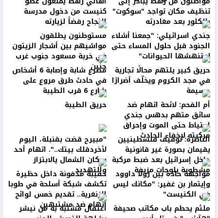
مواطنون من رهط يبادر إلى
أهالي رهط يمنعون عضو
تنظيف مكان تواجد "سوكوت"
كنيست من دخول مدرسة
بالكلور بعد مغادرته
النجاح رفضاً لزيارته
جندي اسرائيلي: "جمعنا أشلاء
مستوطنون يطلقون
الجنود قبل حلول المساء حتى
مواشيهم بين أشجار الزيتون
لا تنهشها الحيوانات"
في خربة مسعود جنوب غرب
جنين
حريق كبير يلتهم محالًا تجارية
مصرع شابة وإصابة 6 أشخاص
في مجد الكروم ويخلّف أضرارًا
في حادث طرق مروع على
جسيمة
شارع 6 قرب الطيبة
أم الفحم: لائحة اتهام ضد
حريق الطيبة
سائق متهم بدهس جندي
احتياط حتى الموت وإحراق
مركبته لإخفاء الحادث
الناصرة: توقيف فلسطينيين
"مبيرح قضت بقنبلة، اليوم
يقيمان بصورة غير قانونية
لأخردقلك بيتك..". اتهام أحد
داخل إسرائيل بعد ضبط مركبة
سكان الشمال يالابتزاز
مشطوبة بلوحات مزيفة
والتهديد
مواجهة حادة بين رولا داوود
حقيبة مدفونة داخل حظيرة
وإيتمار بن غفير: "مكانك ليس
تكشف شبكة أسلحة في طوبا
في الكنيست"
الزنغرية.. تقديم خمس لوائح
اتهام ضد مشتبهين
ملثم يحطم باب مكاتب صحيفة
اعتقال مشتبه به من نيشر