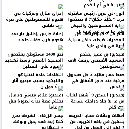
الغربية في أم الفحم
ألون-لي غرين، رئيس مشترك
إحراق منازل ومركبات في
حزب "لكلِّنا مكان": لا تصدّقوا
هجوم للمستوطنين على صرة
رواية المستوطنين والجيش
غرب نابلس
على ما جرى في قرية تل
أكثر من 7 كيلوغرامات من
إصابة حارس بإطلاق نار بعد
المخدرات ضُبطت داخل سيارة
هجوم قرب حفات جلعاد
أجرة في وادي عارة
(فيديو) بن غفير يقتحم
نحو 2400 مستوطن يقتحمون
المسجد الأقصىى برفقة آلاف
المسجد الأقصى وسط تشديد
المستوطنين
القيود على المصلين
ضبط حمار مقيّد داخل صندوق
انتقادات حادة لنتنياهو
مركبة عند حاجز الأنفاق في
والليكود بسبب فيديو أثار
القدس
جدلًا حول ن
(فيديو) السجن 9 أشهر لشاب
(فيديو) عناق ميسي ويامال
من عرابة قاد دراجته بسرعة
يختتم قصة بدأت بصورة قبل
285 كلم
18 عاماً
أمهات وعائلات ضحايا الجريمة
جسر الزرقاء: الشرطة تحرر
يلتقين في باقة الغربية: من
كلبًا رُبط فمه بحبل وتوقف
الفقد إلى العمل من أجل
مشتبهًا به