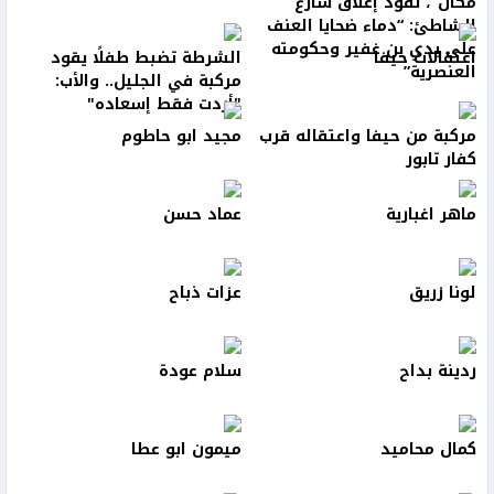
مكان”، تقود إغلاق شارع
الشاطئ: “دماء ضحايا العنف
على يدي بن غفير وحكومته
اعتقالات حيفا
الشرطة تضبط طفلًا يقود
العنصرية”
مركبة في الجليل.. والأب:
"أردت فقط إسعاده"
مركبة من حيفا واعتقاله قرب
مجيد ابو حاطوم
كفار تابور
ماهر اغبارية
عماد حسن
لونا زريق
عزات ذباح
ردينة بداح
سلام عودة
كمال محاميد
ميمون ابو عطا