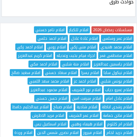
حوادث طرق
مسلسلات رمضان 2026
افلام للكبار
افلام تامر حسني
افلام عمر وسلمى
افلام غادة عادل
افلام احمد حلمي
افلام محمد هنيدي
افلام منى زكي
افلام روبي
افلام احمد زكي
افلام مصطفى قمر
اجزاء فيام بخيت وعديله
افلام كريم عبدالعزيز
افلام ياسمين عبدالعزيز
افلام منة شلبي
افلام احمد مكي
افلام نيكول سابا
افلام يسرا
افلام سعاد حسني
افلام سعيد صالح
افلام يونس شلبي
افلام احمد عز
افلام محمد سعد اللمبي
افلام عمرو دياب
افلام نور الشريف
افلام محمود عبدالعزيز
افلام عادل امام
افلام ميرفت امين
افلام حسن حسني
افلام رشدي اباظة
افلام شادية
افلام صباح
افلام عبدالحليم حافظ
افلام فاتن حمامة
افلام عمر الشريف
افلام فريد الاطرش
افلام ام كلثوم
افلام هيفاء وهبي
افلام اسماعيل يس
افلام دريد لحام
افلام فيروز
افلام نصرى شمس الدين
افلام وردة