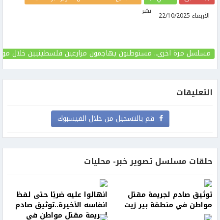
نشر
الأربعاء 22/10/2025
مسلسل مرة اخرى.. مستوطنون يهاجمون مزارعين فلسطينيين خلال موسم
التعليقات
قم بالتسجيل من خلال الفيسبوك
حلقات مسلسل تصوير خبر- محليات
توثيق صادم لجريمة مقتل
انهالوا عليه ضربًا حتى لفظ
مواطن في منطقة بير زيت
انفاسه الأخيرة..توثيق صادم
لجريمة مقتل مواطن في