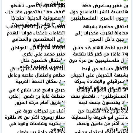
منطقة بير زيت
بن غفير يستعرض خطة
بأيدٍ مطلية بالأحمر.. ناشطو
هندسية لنشر التماسيح حول
"نقف معًا" يقتحمون مقر حزب
سجون الأسرى الفلسطينيين
الصهيونية الدينية احتجاجًا
على "إرهاب المستوطنين"
اعتقال محامية بشبهة
تصعيد في بير الحمام بالنقب:
محاولة تهريب مخدرات إلى
اتهامات باعتداء قوات الهدم
سجين داخل السجن
على المعتصمين والمحامي
يوسف العطاونة
تقديم لائحة اتهام ضد مسن
البعنة: هدم منزل المواطن
(74 عامًا) من كفر كنا بتهمة
منير محمد علي بكري
نقل فلسطينيين من غزة دون
واعتقال شخصين خلال
تصاريح
التصدي لعملية الهدم
اعتقال مشتبه من أريحا
الناصرة: ضبط مسدس داخل
بشبهة التحريض على الجيش
مطعم واعتقال صاحبه وعامل
الإسرائيلي والإشادة بحركة
من سكان الضفة الغربية
حماس عبر مواقع التواصل
"لا لتحويل الأموال لإرهاب
حريق واسع قرب شارع 6 في
المستوطنين" .. ناشطو نقف
منطقة غابة بن شمن.. إغلاق
معًا يقتحمون جلسة لجنة
الطريق أمام حركة المرور
المالية بالكنيست
غزة تودّع 112 شهيدًا من
أنباء عن تحركات جوية في
عائلتي أبو شريعة والحساينة
مطار ريمون: أكثر من 30 طائرة
بعد أكثر من عامين ونصف
عسكرية وشاحنات وقود في
تحت الركام
الموقع
توثيق صادم لاعتداء وحشي
مشادات حادة بين شعاع