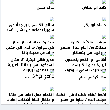
كايد ابو عياش
خالد حسن
حسام ابو بكر
سائق تاكسي يثير جدلًا في
سوريا بدفاعه عن بشار الأسد
مرشحو «لكلّنا مكان»
فيديو: لحظة انفجار سيارة
يتظاهرون أمام منزل تسفي
في حولون ما أدى الى مقتل
سوكوت في يتسهار
شاب من مدينة يافا
أهالي أم الفحم يتصدون
غدير هاني لبكرا: "لا مكان
لزيارة عضو الكنيست
لسوكوت في بلداتنا العربية
المتطرف تسفي سوكوت
وسنتصدى لزياراته
الاستفزازية"
مها كركبي صباح
سامي ابو شحادة
لائحة اتهام خطيرة في “قضية
اقتحام حفل زفاف في عناتا
عجلات الدم”: شابة من جسر
واعتقال ثلاثة أشقاء.. إصابات
الزرقاء متهمة بتهريب
بالاختناق واعتداءات على