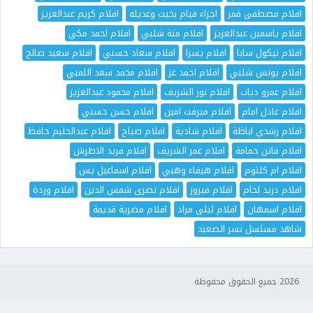
افلام مصطفى قمر
اجزاء فيام بخيت وعديله
افلام كريم عبدالعزيز
افلام ياسمين عبدالعزيز
افلام منة شلبي
افلام احمد مكي
افلام نيكول سابا
افلام يسرا
افلام سعاد حسني
افلام سعيد صالح
افلام يونس شلبي
افلام احمد عز
افلام محمد سعد اللمبي
افلام عمرو دياب
افلام نور الشريف
افلام محمود عبدالعزيز
افلام عادل امام
افلام ميرفت امين
افلام حسن حسني
افلام رشدي اباظة
افلام شادية
افلام صباح
افلام عبدالحليم حافظ
افلام فاتن حمامة
افلام عمر الشريف
افلام فريد الاطرش
افلام ام كلثوم
افلام هيفاء وهبي
افلام اسماعيل يس
افلام دريد لحام
افلام فيروز
افلام نصرى شمس الدين
افلام وردة
افلام اسمهان
افلام ليلى مراد
افلام مصرية قديمة
شاهد مسلسل نسر الصعيد
2026 جميع الحقوق محفوظة