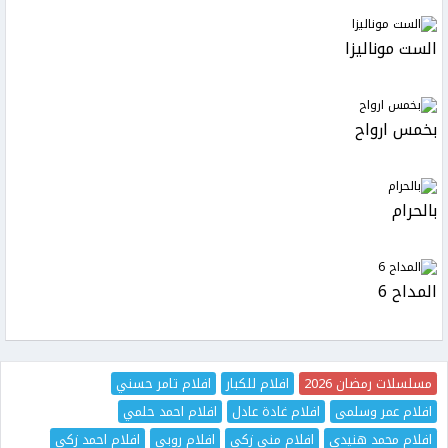
الست موناليزا
بخمس ارواح
بالحرام
المداح 6
مسلسلات رمضان 2026
افلام للكبار
افلام تامر حسني
افلام عمر وسلمى
افلام غادة عادل
افلام احمد حلمي
افلام محمد هنيدي
افلام منى زكي
افلام روبي
افلام احمد زكي