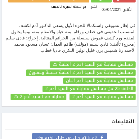
نشر
بواسطة
نميره ناصيف
الأثنين 05/04/2021
في إطار تشويقي واستكمالا للجزء الأول يسعى الدكتور آدم لكشف
المتسبب الحقيقي في خطف ووفاة ابنته حياة واﻻنتقام منه، بينما يحاول
المقدم ورد كشف غموض سلسلة من الجرائم المتتالية. ﺇﺧﺮاﺝ: فادي سليم
(مخرج) ﺗﺄﻟﻴﻒ: فادي سليم (مؤلف) طاقم العمل: غسان مسعود محمد
الأحمد رنا شميس يزن خليل تولين البكري فاديا خطاب
مسلسل مقابلة مع السيد آدم 2 الحلقة 25
مسلسل مقابلة مع السيد آدم 2 الحلقة خمسة وعشرون
مسلسل مقابلة مع السيد آدم اثنان
الحلقة 25
من مسلسل مقابلة مع السيد آدم 2
مسلسل مقابلة مع السيد آدم 2
مقابلة مع السيد آدم 2
25
التعليقات
قم بالتسجيل من خلال الفيسبوك