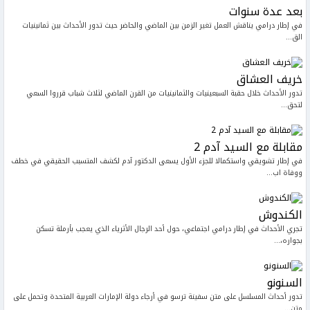
بعد عدة سنوات
في إطار درامي يناقش العمل تغير الزمن بين الماضي والحاضر حيث تدور الأحداث بين ثمانينيات
الق...
خريف العشاق
تدور الأحداث خلال حقبة السبعينيات والثمانينيات من القرن الماضي لثلاث شباب قرروا السعي
لتحق...
مقابلة مع السيد آدم 2
في إطار تشويقي واستكمالا للجزء الأول يسعى الدكتور آدم لكشف المتسبب الحقيقي في خطف
ووفاة اب...
الكندوش
تجري الأحداث في إطار درامي اجتماعي، حول أحد الرجال الأثرياء الذي يعجب بأرملة تسكن
بجواره،...
السنونو
تدور أحداث المسلسل على متن سفينة ترسو في أرجاء دولة الإمارات العربية المتحدة وتحمل على
متن...