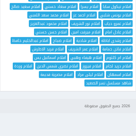
افلام نيكول سابا
افلام يسرا
افلام سعاد حسني
افلام سعيد صالح
افلام يونس شلبي
افلام احمد عز
افلام محمد سعد اللمبي
افلام عمرو دياب
افلام نور الشريف
افلام محمود عبدالعزيز
افلام عادل امام
افلام ميرفت امين
افلام حسن حسني
افلام رشدي اباظة
افلام شادية
افلام صباح
افلام عبدالحليم حافظ
افلام فاتن حمامة
افلام عمر الشريف
افلام فريد الاطرش
افلام ام كلثوم
افلام هيفاء وهبي
افلام اسماعيل يس
افلام دريد لحام
افلام فيروز
افلام نصرى شمس الدين
افلام وردة
افلام اسمهان
افلام ليلى مراد
افلام مصرية قديمة
شاهد مسلسل نسر الصعيد
2026 جميع الحقوق محفوظة