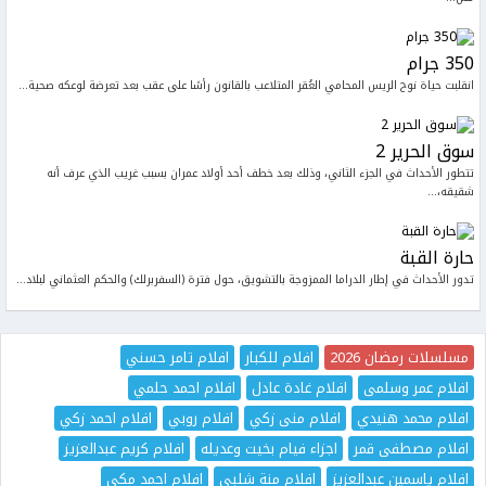
350 جرام
انقلبت حياة نوح الريس المحامي العُقر المتلاعب بالقانون رأسًا على عقب بعد تعرضة لوعكه صحية...
سوق الحرير 2
تتطور الأحداث في الجزء الثاني، وذلك بعد خطف أحد أولاد عمران بسبب غريب الذي عرف أنه
شقيقه،...
حارة القبة
تدور الأحداث في إطار الدراما الممزوجة بالتشويق، حول فترة (السفربرلك) والحكم العثماني لبلاد...
مسلسلات رمضان 2026
افلام للكبار
افلام تامر حسني
افلام عمر وسلمى
افلام غادة عادل
افلام احمد حلمي
افلام محمد هنيدي
افلام منى زكي
افلام روبي
افلام احمد زكي
افلام مصطفى قمر
اجزاء فيام بخيت وعديله
افلام كريم عبدالعزيز
افلام ياسمين عبدالعزيز
افلام منة شلبي
افلام احمد مكي