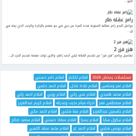
المو...
رامز عقله طار
يواصل النجم رامز مقالبه السنوية هذه المرة من دبي في جو مفعم بالإثارة والرعب الذي يبثه في
ق...
هزر فزر 2
تفاصيل برنامج "هزر فزر" من تقديم الفنانة ليلى أحمد زاهر، والتى تولت مهمة تقديم الجزء ال...
مسلسلات رمضان 2026
افلام للكبار
افلام تامر حسني
افلام عمر وسلمى
افلام غادة عادل
افلام احمد حلمي
افلام محمد هنيدي
افلام منى زكي
افلام روبي
افلام احمد زكي
افلام مصطفى قمر
اجزاء فيام بخيت وعديله
افلام كريم عبدالعزيز
افلام ياسمين عبدالعزيز
افلام منة شلبي
افلام احمد مكي
افلام نيكول سابا
افلام يسرا
افلام سعاد حسني
افلام سعيد صالح
افلام يونس شلبي
افلام احمد عز
افلام محمد سعد اللمبي