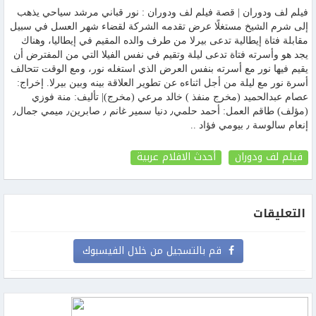
فيلم لف ودوران | قصة فيلم لف ودوران : نور قباني مرشد سياحي يذهب
إلى شرم الشيخ مستغلًا عرض تقدمه الشركة لقضاء شهر العسل في سبيل
مقابلة فتاة إيطالية تدعى بيرلا من طرف والده المقيم في إيطاليا، وهناك
يجد هو وأسرته فتاة تدعى ليلة وتقيم في نفس الفيلا التي من المفترض أن
يقيم فيها نور مع أسرته بنفس العرض الذي استغله نور، ومع الوقت تتحالف
أسرة نور مع ليلة من أجل اثناءه عن تطوير العلاقة بينه وبين بيرلا. ﺇﺧﺮاﺝ:
عصام عبدالحميد (مخرج منفذ ) خالد مرعي (مخرج)| ﺗﺄﻟﻴﻒ: منة فوزي
(مؤلف) طاقم العمل: أحمد حلمي٫ دنيا سمير غانم ٫ صابرين٫ ميمي جمال٫
إنعام سالوسة ٫ بيومي فؤاد ..
فيلم لف ودوران
أحدث الافلام عربية
التعليقات
قم بالتسجيل من خلال الفيسبوك