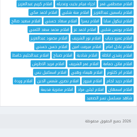
افلام مصطفى قمر
اجزاء فيام بخيت وعديله
افلام كريم عبدالعزيز
افلام ياسمين عبدالعزيز
افلام منة شلبي
افلام احمد مكي
افلام نيكول سابا
افلام يسرا
افلام سعاد حسني
افلام سعيد صالح
افلام يونس شلبي
افلام احمد عز
افلام محمد سعد اللمبي
افلام عمرو دياب
افلام نور الشريف
افلام محمود عبدالعزيز
افلام عادل امام
افلام ميرفت امين
افلام حسن حسني
افلام رشدي اباظة
افلام شادية
افلام صباح
افلام عبدالحليم حافظ
افلام فاتن حمامة
افلام عمر الشريف
افلام فريد الاطرش
افلام ام كلثوم
افلام هيفاء وهبي
افلام اسماعيل يس
افلام دريد لحام
افلام فيروز
افلام نصرى شمس الدين
افلام وردة
افلام اسمهان
افلام ليلى مراد
افلام مصرية قديمة
شاهد مسلسل نسر الصعيد
2026 جميع الحقوق محفوظة