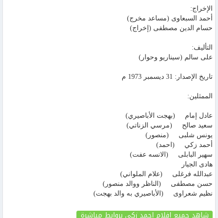
الإخراج:
أحمد السبعاوى (مساعد مخرج)
حسام الدين مصطفى (إخراج)
التأليف:
على سالم (سيناريو وحوار)
تاريخ الإصدار: 31 ديسمبر 1973 م
الممثلين:
عادل إمام (بهجت الأباصيري)
سعيد صالح (مرسي الزناتي)
يونس شلبى (منصور)
أحمد زكي (احمد)
سهير البابلى (الانسه عفت)
هادى الجيار
عبدالله فرغلى (علام الملواني)
حسن مصطفى (الناظر ووالد منصور)
نظيم شعراوى (الأباصيري به والد بهجت)
شاهد جميع افلام احمد زكي بروابط مباشرة