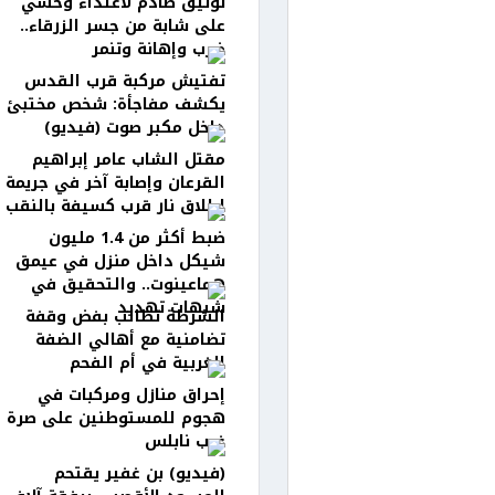
توثيق صادم لاعتداء وحشي
على شابة من جسر الزرقاء..
ضرب وإهانة وتنمر
تفتيش مركبة قرب القدس
يكشف مفاجأة: شخص مختبئ
داخل مكبر صوت (فيديو)
مقتل الشاب عامر إبراهيم
القرعان وإصابة آخر في جريمة
إطلاق نار قرب كسيفة بالنقب
ضبط أكثر من 1.4 مليون
شيكل داخل منزل في عيمق
هماعينوت.. والتحقيق في
شبهات تهديد
الشرطة تطالب بفض وقفة
تضامنية مع أهالي الضفة
الغربية في أم الفحم
إحراق منازل ومركبات في
هجوم للمستوطنين على صرة
غرب نابلس
(فيديو) بن غفير يقتحم