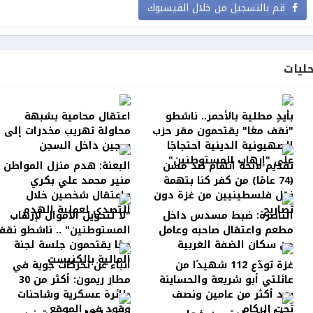
قم بالتسجيل من خلال الفيسبوك
ليات
بأيدٍ مطلية بالأحمر.. ناشطو
اعتقال محامية بشبهة
"نقف معًا" يقتحمون مقر حزب
محاولة تهريب مخدرات إلى
الصهيونية الدينية احتجاجًا
سجين داخل السجن
على "إرهاب المستوطنين"
تقديم لائحة اتهام ضد مسن
البعنة: هدم منزل المواطن
(74 عامًا) من كفر كنا بتهمة
منير محمد علي بكري
نقل فلسطينيين من غزة دون
واعتقال شخصين خلال
تصاريح
التصدي لعملية الهدم
الناصرة: ضبط مسدس داخل
"لا لتحويل الأموال لإرهاب
مطعم واعتقال صاحبه وعامل
المستوطنين" .. ناشطو نقف
من سكان الضفة الغربية
معًا يقتحمون جلسة لجنة
المالية بالكنيست
غزة تودّع 112 شهيدًا من
أنباء عن تحركات جوية في
عائلتي أبو شريعة والحساينة
مطار ريمون: أكثر من 30
بعد أكثر من عامين ونصف
طائرة عسكرية وشاحنات
تحت الركام
وقود في الموقع