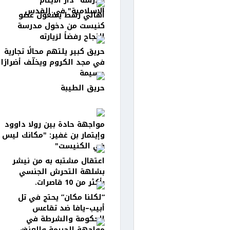
مدرسة "دار الأيتام
الإسلامية" في القدس
أهالي رهط يمنعون عضو
كنيست من دخول مدرسة
النجاح رفضاً لزيارته
حريق كبير يلتهم محالًا تجارية
في مجد الكروم ويخلّف أضرارًا
جسيمة
حريق الطيبة
مواجهة حادة بين رولا داوود
وإيتمار بن غفير: "مكانك ليس
في الكنيست"
اعتقال مشتبه به من نيشر
بشلهة التحرش الجنسي
بأكثر من 10 قاصرات.
“لكلنا مكان” يحتج في تل
أبيب–يافا ضد تقاعس
الحكومة والشرطة في
مواجهة الجريمة والعنف