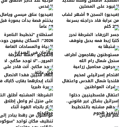
المسجد الأقصى وسط تشديد
مركبة عند حاجز الأنفاق في
القيود على المصلين
القدس
(فيديو) السجن 9 أشهر لشاب
(فيديو) عناق ميسي ويامال
من عرابة قاد دراجته بسرعة
يختتم قصة بدأت بصورة قبل
285 كلم
18 عاماً
جسر الزرقاء: الشرطة تحرر
استطلاع "تخطيط الناصرة
كلبًا رُبط فمه بحبل وتوقف
2026": السكان يضعون جودة
مشتبهًا به
الحياة والمساحات العامة
والأمان في الصدارة
مستوطنون يهاجمون أطراف
بالفيديو : حملة لشرطة
سنجل شمال رام الله
المرور..."لا توجد مكابح، لا
ويحرقون محاصيل زراعية
توجد مكابح. أنت قادر على
قتل عائلة...
اقتحام إسرائيلي لمخيم
إنقاذ فتيين فقدا الاتصال
قلنديا شمال القدس واعتقال
أثناء إبحارهما بقارب كاياك 
عشرات المواطنين
بحيرة طبريا
اعتقال فلسطينيين دخلوا
الشرطة: المشتبه أطلق النا
إسرائيل بشكل غير قانوني..
على منزل ثم واصل إطلاق
أحدهم مشتبه بالتخطيط
النار باتجاه القوة أثناء
لتنفيذ هجوم
مطاردته
علم فارس
مواطنون من رهط يبادر إلى
تنظيف مكان تواجد "سوكوت