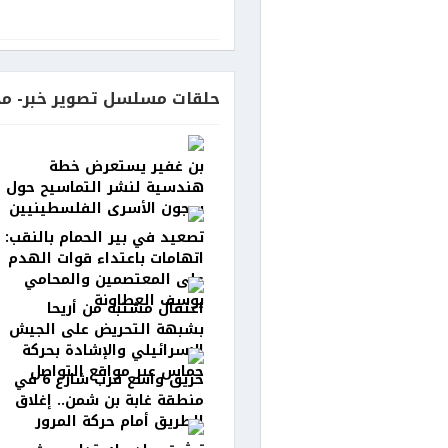
حلقات مسلسل تصوير خبر- مح
بن غفير يستعرض خطة
هندسية لنشر التماسيح حول
سجون الأسرى الفلسطينيين
تصعيد في بير الحمام بالنقب:
اتهامات باعتداء قوات الهدم
على المعتصمين والمحامي
يوسف العطاونة
اعتقال مشتبه من أريحا
بشبهة التحريض على الجيش
الإسرائيلي والإشادة بحركة
حماس عبر مواقع التواصل
حريق واسع قرب شارع 6 في
منطقة غابة بن شمن.. إغلاق
الطريق أمام حركة المرور