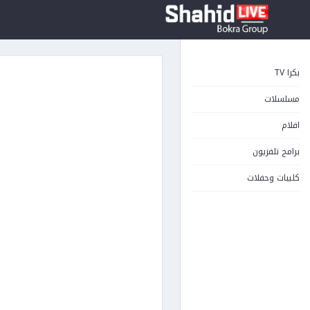
بكرا TV
مسلسلات
افلام
برامج تلفزيون
كليبات وحفلات