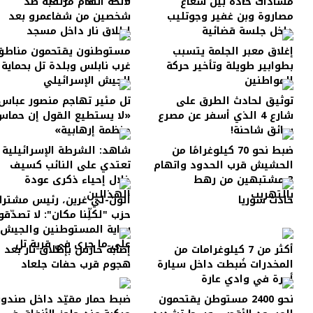
مشادات حادة بين شعاع
لائحة اتهام مرتقبة ضد
مصاروة وبن غفير وجوتليب
شخصين من شفاعمرو بعد
داخل جلسة قضائية
إطلاق نار داخل مسجد
إغلاق معبر الجلمة يتسبب
مستوطنون يقتحمون مناطق
بطوابير طويلة وتأخير حركة
غرب نابلس وبلدة تل بحماية
المواطنين
الجيش الإسرائيلي
توثيق لحادث الطرق على
تل مئير تهاجم منصور عباس:
شارع 4 الذي أسفر عن مصرع
«لا يستطيع القول إن حماس
سائق شاحنة!
منظمة إرهابية»
ضبط نحو 70 كيلوغرامًا من
شاهد: الشرطة الإسرائيلية
الحشيش قرب الحدود واتهام
تعتدي على النائب كسيف
3 مشتبهين من رهط
خلال إحياء ذكرى عودة
بالتهريب
الهذالين
حادث سوريا
ألون-لي غرين، رئيس مشتر
حزب "لكلِّنا مكان": لا تصدّقو
رواية المستوطنين والجيش
على ما جرى في قرية تل
أكثر من 7 كيلوغرامات من
إصابة حارس بإطلاق نار بعد
المخدرات ضُبطت داخل سيارة
هجوم قرب حفات جلعاد
أجرة في وادي عارة
نحو 2400 مستوطن يقتحمون
ضبط حمار مقيّد داخل صندو