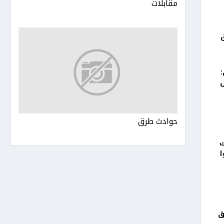
مقابلات
حوادث طرق
ك
ا
ق