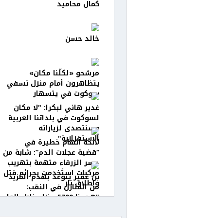
كمال محاميد
خالد حسن
مرشحو «لكلّنا مكان»
يتظاهرون أمام منزل تسفي
سوكوت في يتسهار
غدير هاني لبكرا: "لا مكان
لسوكوت في بلداتنا العربية
وسنتصدى لزياراته
الاستفزازية"
لائحة اتهام خطيرة في
“قضية عجلات الدم”: شابة من
جسر الزرقاء متهمة بتهريب
مركبات استُخدمت بجرائم قتل
بن غفير يتوعّد بهدم المزيد
وإطلاق نار
من المنازل في النقب:
"هدمنا 5700 منزل خلال العام
الأخير"