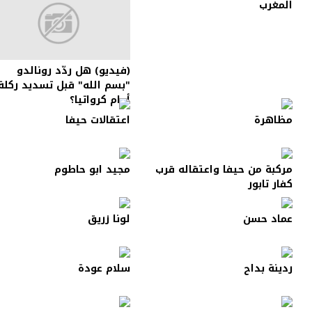
المغرب
(فيديو) هل ردّد رونالدو
"بسم الله" قبل تسديد ركلة
أمام كرواتيا؟
مظاهرة
اعتقالات حيفا
مركبة من حيفا واعتقاله قرب
مجيد ابو حاطوم
كفار تابور
عماد حسن
لونا زريق
ردينة بداح
سلام عودة