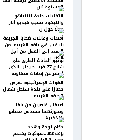
المسجد الأقصىى برفقة آلاف
المستوطنين
انتقادات حادة لنتنياهو
والليكود بسبب فيديو أثار
جدلًا حول ن
أمهات وعائلات ضحايا الجريمة
يلتقين في باقة الغربية: من
الفقد إلى العمل من أجل
التغيير
توثيق لحادث الطرق على
شارع 77 قرب طرعان الذي
أسفر عن إصابات متفاوتة
القوات الإسرائيلية تفرض
حصارًا على بلدة سنجل شمال
الضفة الغربية
اعتقال قاصرين من يافا
وبحوزتهما مسدس محشو
بالذخيرة
حطّم لوحة وهدد
بإغلاقها..سوكوت يقتحم