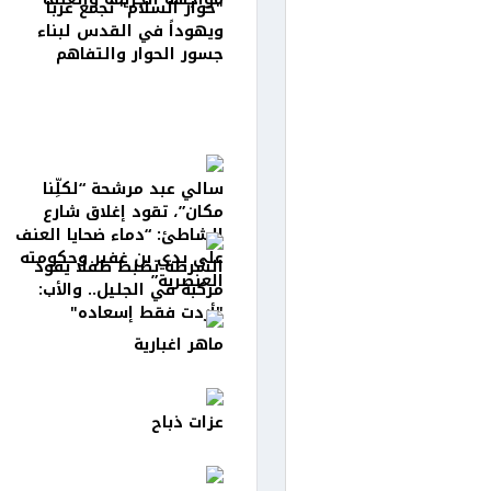
"حوار السلام" تجمع عرباً
ويهوداً في القدس لبناء
جسور الحوار والتفاهم
سالي عبد مرشحة “لكلِّنا
مكان”، تقود إغلاق شارع
الشاطئ: “دماء ضحايا العنف
على يدي بن غفير وحكومته
الشرطة تضبط طفلًا يقود
العنصرية”
مركبة في الجليل.. والأب:
"أردت فقط إسعاده"
ماهر اغبارية
عزات ذباح