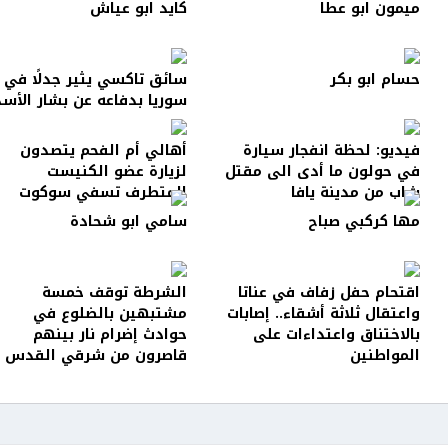
ميمون ابو عطا
كايد ابو عياش
حسام ابو بكر
سائق تاكسي يثير جدلًا في
سوريا بدفاعه عن بشار الأسد
فيديو: لحظة انفجار سيارة
أهالي أم الفحم يتصدون
في حولون ما أدى الى مقتل
لزيارة عضو الكنيست
شاب من مدينة يافا
المتطرف تسفي سوكوت
مها كركبي صباح
سامي ابو شحادة
اقتحام حفل زفاف في عناتا
الشرطة توقف خمسة
واعتقال ثلاثة أشقاء.. إصابات
مشتبهين بالضلوع في
بالاختناق واعتداءات على
حوادث إضرام نار بينهم
المواطنين
قاصرون من شرقي القدس