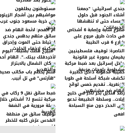
بالكلور بعد مغادرته
جندي اسرائيلي: "جمعنا
مستوطنون يطلقون
أشلاء الجنود قبل حلول
مواشيهم بين أشجار الزيتون
المساء حتى لا تنهشها
في خربة مسعود جنوب غرب
الحيوانات"
جنين
مصرع شابة وإصابة 6 أشخاص
أم الفحم: لائحة اتهام ضد
في حادث طرق مروع على
سائق متهم بدهس جندي
شارع 6 قرب الطيبة
احتياط حتى الموت وإحراق
مركبته لإخفاء الحادث
الناصرة: توقيف فلسطينيين
"مبيرح قضت بقنبلة، اليوم
يقيمان بصورة غير قانونية
لأخردقلك بيتك..". اتهام أحد
داخل إسرائيل بعد ضبط مركبة
سكان الشمال يالابتزاز
مشطوبة بلوحات مزيفة
والتهديد
حقيبة مدفونة داخل حظيرة
ملثم يحطم باب مكاتب صحيف
تكشف شبكة أسلحة في طوبا
"هآرتس" في تل أبيب.
الزنغرية.. تقديم خمس لوائح
اتهام ضد مشتبهين
رصد قنديل بحر نادر في خليج
ضبط سائق نقل 9 ركاب في
إيلات.. وسلطة الطبيعة تدعو
مركبة تتسع لـ7 أشخاص خلا
إلى الحذر دون منع السباحة
حملة مرورية في الضفة
الغربية
افعى
توقيف سائق من منطقة
القدس عرّض كلبه للخطر
لتصوير فيديو