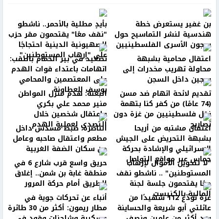
بن غفير يستعرض خطة
بأيدٍ مطلية بالأحمر.. ناشطو
هندسية لنشر التماسيح حول
"نقف معًا" يقتحمون مقر حزب
سجون الأسرى الفلسطينيين
الصهيونية الدينية احتجاجًا
على "إرهاب المستوطنين"
اعتقال محامية بشبهة
تصعيد في بير الحمام بالنقب:
محاولة تهريب مخدرات إلى
اتهامات باعتداء قوات الهدم
سجين داخل السجن
على المعتصمين والمحامي
يوسف العطاونة
تقديم لائحة اتهام ضد مسن
البعنة: هدم منزل المواطن
(74 عامًا) من كفر كنا بتهمة
منير محمد علي بكري
نقل فلسطينيين من غزة دون
واعتقال شخصين خلال
تصاريح
التصدي لعملية الهدم
اعتقال مشتبه من أريحا
الناصرة: ضبط مسدس داخل
بشبهة التحريض على الجيش
مطعم واعتقال صاحبه وعامل
الإسرائيلي والإشادة بحركة
من سكان الضفة الغربية
حماس عبر مواقع التواصل
"لا لتحويل الأموال لإرهاب
حريق واسع قرب شارع 6 في
المستوطنين" .. ناشطو نقف
منطقة غابة بن شمن.. إغلاق
معًا يقتحمون جلسة لجنة
الطريق أمام حركة المرور
المالية بالكنيست
غزة تودّع 112 شهيدًا من
أنباء عن تحركات جوية في
عائلتي أبو شريعة والحساينة
مطار ريمون: أكثر من 30 طائرة
بعد أكثر من عامين ونصف
عسكرية وشاحنات وقود في