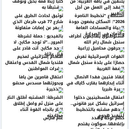
يلتقين في باقة الغربية: من
كلبًا رُبط فمه بحبل وتوقف
الفقد إلى العمل من أجل
مشتبهًا به
التغيير
استطلاع "تخطيط الناصرة
توثيق لحادث الطرق على
2026": السكان يضعون جودة
شارع 77 قرب طرعان الذي
الحياة والمساحات العامة
أسفر عن إصابات متفاوتة
والأمان في الصدارة
مستوطنون يهاجمون أطراف
بالفيديو : حملة لشرطة
سنجل شمال رام الله
المرور..."لا توجد مكابح، لا
ويحرقون محاصيل زراعية
توجد مكابح. أنت قادر على
قتل عائلة...
القوات الإسرائيلية تفرض
اقتحام إسرائيلي لمخيم
حصارًا على بلدة سنجل شمال
قلنديا شمال القدس واعتقال
الضفة الغربية
عشرات المواطنين
إنقاذ فتيين فقدا الاتصال
اعتقال قاصرين من يافا
أثناء إبحارهما بقارب كاياك في
وبحوزتهما مسدس محشو
بحيرة طبريا
بالذخيرة
اعتقال فلسطينيين دخلوا
الشرطة: المشتبه أطلق النار
إسرائيل بشكل غير قانوني..
على منزل ثم واصل إطلاق
أحدهم مشتبه بالتخطيط
النار باتجاه القوة أثناء
لتنفيذ هجوم
مطاردته
حطّم لوحة وهدد
علم فارس
بإغلاقها..سوكوت يقتحم