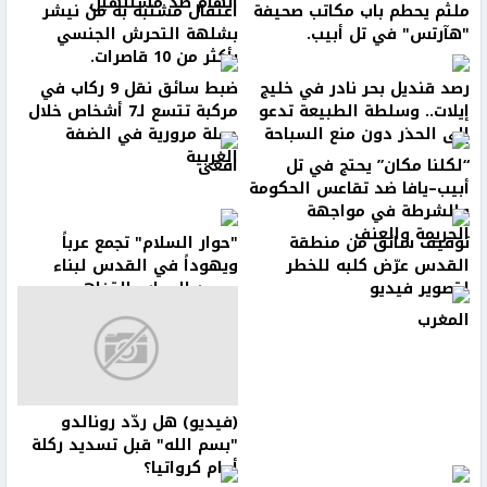
اتهام ضد مشتبهين
ملثم يحطم باب مكاتب صحيفة
اعتقال مشتبه به من نيشر
"هآرتس" في تل أبيب.
بشلهة التحرش الجنسي
بأكثر من 10 قاصرات.
رصد قنديل بحر نادر في خليج
ضبط سائق نقل 9 ركاب في
إيلات.. وسلطة الطبيعة تدعو
مركبة تتسع لـ7 أشخاص خلال
إلى الحذر دون منع السباحة
حملة مرورية في الضفة
الغربية
“لكلنا مكان” يحتج في تل
افعى
أبيب–يافا ضد تقاعس الحكومة
والشرطة في مواجهة
الجريمة والعنف
توقيف سائق من منطقة
"حوار السلام" تجمع عرباً
القدس عرّض كلبه للخطر
ويهوداً في القدس لبناء
لتصوير فيديو
جسور الحوار والتفاهم
المغرب
(فيديو) هل ردّد رونالدو
"بسم الله" قبل تسديد ركلة
أمام كرواتيا؟