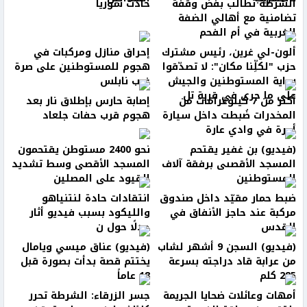
الشرطة تطالب بفض وقفة
حادث سوريا
تضامنية مع أهالي الضفة
الغربية في أم الفحم
ألون-لي غرين، رئيس مشترك
إحراق منازل ومركبات في
حزب "لكلِّنا مكان": لا تصدّقوا
هجوم للمستوطنين على صرة
رواية المستوطنين والجيش
غرب نابلس
على ما جرى في قرية تل
أكثر من 7 كيلوغرامات من
إصابة حارس بإطلاق نار بعد
المخدرات ضُبطت داخل سيارة
هجوم قرب حفات جلعاد
أجرة في وادي عارة
(فيديو) بن غفير يقتحم
نحو 2400 مستوطن يقتحمون
المسجد الأقصىى برفقة آلاف
المسجد الأقصى وسط تشديد
المستوطنين
القيود على المصلين
ضبط حمار مقيّد داخل صندوق
انتقادات حادة لنتنياهو
مركبة عند حاجز الأنفاق في
والليكود بسبب فيديو أثار
القدس
جدلًا حول ن
(فيديو) السجن 9 أشهر لشاب
(فيديو) عناق ميسي ويامال
من عرابة قاد دراجته بسرعة
يختتم قصة بدأت بصورة قبل
285 كلم
18 عاماً
أمهات وعائلات ضحايا الجريمة
جسر الزرقاء: الشرطة تحرر