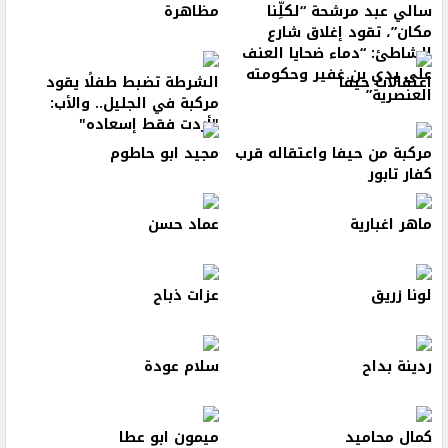
سالي عبد مرشحة “لكلِّنا
مظاهرة
مكان”، تقود إغلاق شارع
الشاطئ: “دماء ضحايا العنف
على يدي بن غفير وحكومته
اعتقالات حيفا
الشرطة تضبط طفلًا يقود
العنصرية”
مركبة في الجليل.. والأب:
"أردت فقط إسعاده"
مركبة من حيفا واعتقاله قرب
مجيد ابو حاطوم
كفار تابور
ماهر اغبارية
عماد حسن
لونا زريق
عزات ذباح
ردينة بداح
سلام عودة
كمال محاميد
ميمون ابو عطا