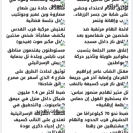
تحت الركام
الموقع
توثيق صادم لاعتداء وحشي
مشادات حادة بين شعاع
على شابة من جسر الزرقاء..
مصاروة وبن غفير وجوتليب
ضرب وإهانة وتنمر
داخل جلسة قضائية
لائحة اتهام مرتقبة ضد
تفتيش مركبة قرب القدس
شخصين من شفاعمرو بعد
يكشف مفاجأة: شخص مختبئ
إطلاق نار داخل مسجد
داخل مكبر صوت (فيديو)
إغلاق معبر الجلمة يتسبب
مستوطنون يقتحمون مناطق
بطوابير طويلة وتأخير حركة
غرب نابلس وبلدة تل بحماية
المواطنين
الجيش الإسرائيلي
مقتل الشاب عامر إبراهيم
توثيق لحادث الطرق على
القرعان وإصابة آخر في جريمة
شارع 4 الذي أسفر عن مصرع
إطلاق نار قرب كسيفة بالنقب
سائق شاحنة!
تل مئير تهاجم منصور عباس:
ضبط أكثر من 1.4 مليون
«لا يستطيع القول إن حماس
شيكل داخل منزل في عيمق
منظمة إرهابية»
هماعينوت.. والتحقيق في
شبهات تهديد
ضبط نحو 70 كيلوغرامًا من
شاهد: الشرطة الإسرائيلية
الحشيش قرب الحدود واتهام
تعتدي على النائب كسيف
3 مشتبهين من رهط
خلال إحياء ذكرى عودة
بالتهريب
الهذالين