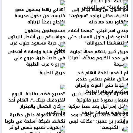
مدرسة "دار الأيتام
الإسلامية" في القدس
مواطنون من رهط يبادر إلى
أهالي رهط يمنعون عضو
تنظيف مكان تواجد "سوكوت"
كنيست من دخول مدرسة
بالكلور بعد مغادرته
النجاح رفضاً لزيارته
جندي اسرائيلي: "جمعنا أشلاء
مستوطنون يطلقون
الجنود قبل حلول المساء حتى
مواشيهم بين أشجار الزيتون
لا تنهشها الحيوانات"
في خربة مسعود جنوب غرب
جنين
حريق كبير يلتهم محالًا تجارية
مصرع شابة وإصابة 6 أشخاص
في مجد الكروم ويخلّف أضرارًا
في حادث طرق مروع على
جسيمة
شارع 6 قرب الطيبة
أم الفحم: لائحة اتهام ضد
حريق الطيبة
سائق متهم بدهس جندي
احتياط حتى الموت وإحراق
مركبته لإخفاء الحادث
الناصرة: توقيف فلسطينيين
"مبيرح قضت بقنبلة، اليوم
يقيمان بصورة غير قانونية
لأخردقلك بيتك..". اتهام أحد
داخل إسرائيل بعد ضبط مركبة
سكان الشمال يالابتزاز
مشطوبة بلوحات مزيفة
والتهديد
مواجهة حادة بين رولا داوود
حقيبة مدفونة داخل حظيرة
وإيتمار بن غفير: "مكانك ليس
تكشف شبكة أسلحة في طوبا
في الكنيست"
الزنغرية.. تقديم خمس لوائح