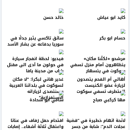
كايد ابو عياش
خالد حسن
حسام ابو بكر
سائق تاكسي يثير جدلًا في
سوريا بدفاعه عن بشار الأسد
مرشحو «لكلّنا مكان»
فيديو: لحظة انفجار سيارة
يتظاهرون أمام منزل تسفي
في حولون ما أدى الى مقتل
سوكوت في يتسهار
شاب من مدينة يافا
أهالي أم الفحم يتصدون
غدير هاني لبكرا: "لا مكان
لزيارة عضو الكنيست
لسوكوت في بلداتنا العربية
المتطرف تسفي سوكوت
وسنتصدى لزياراته
الاستفزازية"
مها كركبي صباح
سامي ابو شحادة
لائحة اتهام خطيرة في “قضية
اقتحام حفل زفاف في عناتا
عجلات الدم”: شابة من جسر
واعتقال ثلاثة أشقاء.. إصابات