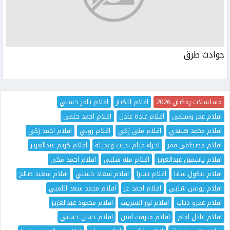
حوادث طرق
مسلسلات رمضان 2026
افلام للكبار
افلام تامر حسني
افلام عمر وسلمى
افلام غادة عادل
افلام احمد حلمي
افلام محمد هنيدي
افلام منى زكي
افلام روبي
افلام احمد زكي
افلام مصطفى قمر
اجزاء فيام بخيت وعديله
افلام كريم عبدالعزيز
افلام ياسمين عبدالعزيز
افلام منة شلبي
افلام احمد مكي
افلام نيكول سابا
افلام يسرا
افلام سعاد حسني
افلام سعيد صالح
افلام يونس شلبي
افلام احمد عز
افلام محمد سعد اللمبي
افلام عمرو دياب
افلام نور الشريف
افلام محمود عبدالعزيز
افلام عادل امام
افلام ميرفت امين
افلام حسن حسني