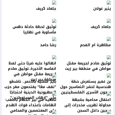
يئير غولان
جلعاد كريف
جلعاد كريف
توثيق لحظة حادثة دهس
مأساوية في نهاريا
مظاهرة ام الفحم
رشا حامد
توثيق صادم لجريمة مقتل
انهالوا عليه ضربًا حتى لفظ
مواطن في منطقة بير زيت
انفاسه الأخيرة..توثيق صادم
لجريمة مقتل مواطن في
منطقة بير زيت
بن غفير يستعرض خطة
بأيدٍ مطلية بالأحمر.. ناشطو
هندسية لنشر التماسيح حول
"نقف معًا" يقتحمون مقر حزب
سجون الأسرى الفلسطينيين
الصهيونية الدينية احتجاجًا
على "إرهاب المستوطنين"
اعتقال محامية بشبهة
تصعيد في بير الحمام بالنقب:
محاولة تهريب مخدرات إلى
اتهامات باعتداء قوات الهدم
سجين داخل السجن
على المعتصمين والمحامي