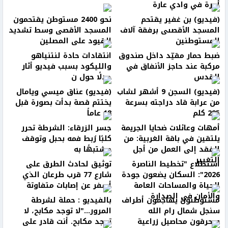
أجرة في وادي عارة
(فيديو) بن غفير يقتحم
نحو 2400 مستوطن يقتحمون
المسجد الأقصىى برفقة آلاف
المسجد الأقصى وسط تشديد
المستوطنين
القيود على المصلين
ضبط حمار مقيّد داخل صندوق
انتقادات حادة لنتنياهو
مركبة عند حاجز الأنفاق في
والليكود بسبب فيديو أثار
القدس
جدلًا حول ن
(فيديو) السجن 9 أشهر لشاب
(فيديو) عناق ميسي ويامال
من عرابة قاد دراجته بسرعة
يختتم قصة بدأت بصورة قبل
285 كلم
18 عاماً
أمهات وعائلات ضحايا الجريمة
جسر الزرقاء: الشرطة تحرر
يلتقين في باقة الغربية: من
كلبًا رُبط فمه بحبل وتوقف
الفقد إلى العمل من أجل
مشتبهًا به
التغيير
استطلاع "تخطيط الناصرة
توثيق لحادث الطرق على
2026": السكان يضعون جودة
شارع 77 قرب طرعان الذي
الحياة والمساحات العامة
أسفر عن إصابات متفاوتة
والأمان في الصدارة
مستوطنون يهاجمون أطراف
بالفيديو : حملة لشرطة
سنجل شمال رام الله
المرور..."لا توجد مكابح، لا
ويحرقون محاصيل زراعية
توجد مكابح. أنت قادر على