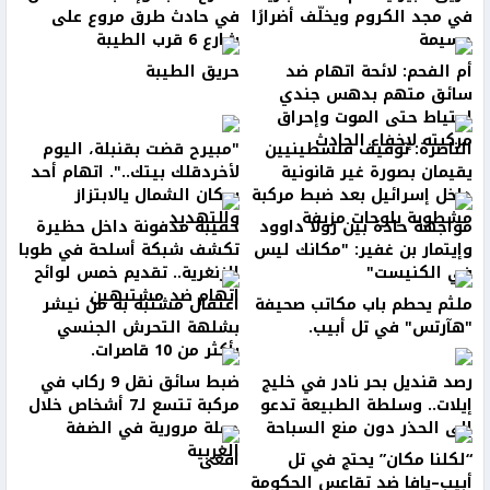
في مجد الكروم ويخلّف أضرارًا
في حادث طرق مروع على
جسيمة
شارع 6 قرب الطيبة
أم الفحم: لائحة اتهام ضد
حريق الطيبة
سائق متهم بدهس جندي
احتياط حتى الموت وإحراق
مركبته لإخفاء الحادث
الناصرة: توقيف فلسطينيين
"مبيرح قضت بقنبلة، اليوم
يقيمان بصورة غير قانونية
لأخردقلك بيتك..". اتهام أحد
داخل إسرائيل بعد ضبط مركبة
سكان الشمال يالابتزاز
مشطوبة بلوحات مزيفة
والتهديد
مواجهة حادة بين رولا داوود
حقيبة مدفونة داخل حظيرة
وإيتمار بن غفير: "مكانك ليس
تكشف شبكة أسلحة في طوبا
في الكنيست"
الزنغرية.. تقديم خمس لوائح
اتهام ضد مشتبهين
ملثم يحطم باب مكاتب صحيفة
اعتقال مشتبه به من نيشر
"هآرتس" في تل أبيب.
بشلهة التحرش الجنسي
بأكثر من 10 قاصرات.
رصد قنديل بحر نادر في خليج
ضبط سائق نقل 9 ركاب في
إيلات.. وسلطة الطبيعة تدعو
مركبة تتسع لـ7 أشخاص خلال
إلى الحذر دون منع السباحة
حملة مرورية في الضفة
الغربية
“لكلنا مكان” يحتج في تل
افعى
أبيب–يافا ضد تقاعس الحكومة