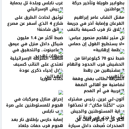
بطوابير طويلة وتأخير حركة
غرب نابلس وبلدة تل بحماية
المواطنين
الجيش الإسرائيلي
مقتل الشاب عامر إبراهيم
توثيق لحادث الطرق على
القرعان وإصابة آخر في جريمة
شارع 4 الذي أسفر عن مصرع
إطلاق نار قرب كسيفة بالنقب
سائق شاحنة!
تل مئير تهاجم منصور عباس:
ضبط أكثر من 1.4 مليون
«لا يستطيع القول إن حماس
شيكل داخل منزل في عيمق
منظمة إرهابية»
هماعينوت.. والتحقيق في
شبهات تهديد
ضبط نحو 70 كيلوغرامًا من
شاهد: الشرطة الإسرائيلية
الحشيش قرب الحدود واتهام
تعتدي على النائب كسيف
3 مشتبهين من رهط
خلال إحياء ذكرى عودة
بالتهريب
الهذالين
الشرطة تطالب بفض وقفة
حادث سوريا
تضامنية مع أهالي الضفة
الغربية في أم الفحم
ألون-لي غرين، رئيس مشترك
إحراق منازل ومركبات في
حزب "لكلِّنا مكان": لا تصدّقوا
هجوم للمستوطنين على صرة
رواية المستوطنين والجيش
غرب نابلس
على ما جرى في قرية تل
أكثر من 7 كيلوغرامات من
إصابة حارس بإطلاق نار بعد
المخدرات ضُبطت داخل سيارة
هجوم قرب حفات جلعاد