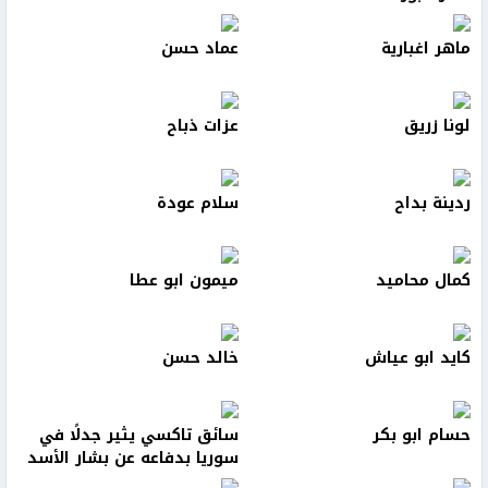
ماهر اغبارية
عماد حسن
لونا زريق
عزات ذباح
ردينة بداح
سلام عودة
كمال محاميد
ميمون ابو عطا
كايد ابو عياش
خالد حسن
حسام ابو بكر
سائق تاكسي يثير جدلًا في
سوريا بدفاعه عن بشار الأسد