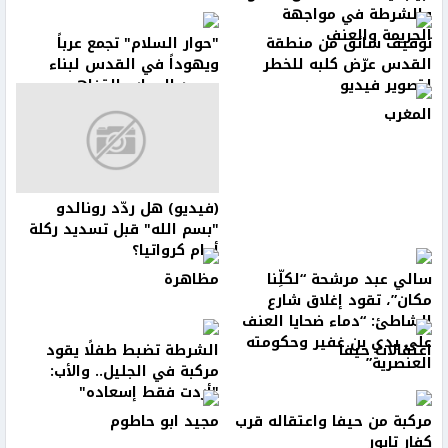
والشرطة في مواجهة
الجريمة والعنف
توقيف سائق من منطقة
"حوار السلام" تجمع عرباً
القدس عرّض كلبه للخطر
ويهوداً في القدس لبناء
لتصوير فيديو
جسور الحوار والتفاهم
المغرب
(فيديو) هل ردّد رونالدو
"بسم الله" قبل تسديد ركلة
أمام كرواتيا؟
سالي عبد مرشحة “لكلِّنا
مظاهرة
مكان”، تقود إغلاق شارع
الشاطئ: “دماء ضحايا العنف
على يدي بن غفير وحكومته
اعتقالات حيفا
الشرطة تضبط طفلًا يقود
العنصرية”
مركبة في الجليل.. والأب:
"أردت فقط إسعاده"
مركبة من حيفا واعتقاله قرب
مجيد ابو حاطوم
كفار تابور