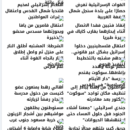
قتل عائلة...
القوات الإسرائيلية تفرض
اقتحام إسرائيلي لمخيم
حصارًا على بلدة سنجل شمال
قلنديا شمال القدس واعتقال
الضفة الغربية
عشرات المواطنين
إنقاذ فتيين فقدا الاتصال
اعتقال قاصرين من يافا
أثناء إبحارهما بقارب كاياك في
وبحوزتهما مسدس محشو
بحيرة طبريا
بالذخيرة
اعتقال فلسطينيين دخلوا
الشرطة: المشتبه أطلق النار
إسرائيل بشكل غير قانوني..
على منزل ثم واصل إطلاق
أحدهم مشتبه بالتخطيط
النار باتجاه القوة أثناء
لتنفيذ هجوم
مطاردته
حطّم لوحة وهدد
علم فارس
بإغلاقها..سوكوت يقتحم
مدرسة "دار الأيتام
الإسلامية" في القدس
مواطنون من رهط يبادر إلى
أهالي رهط يمنعون عضو
تنظيف مكان تواجد "سوكوت"
كنيست من دخول مدرسة
بالكلور بعد مغادرته
النجاح رفضاً لزيارته
جندي اسرائيلي: "جمعنا أشلاء
مستوطنون يطلقون
الجنود قبل حلول المساء حتى
مواشيهم بين أشجار الزيتون
لا تنهشها الحيوانات"
في خربة مسعود جنوب غرب
جنين
حريق كبير يلتهم محالًا تجارية
مصرع شابة وإصابة 6 أشخاص