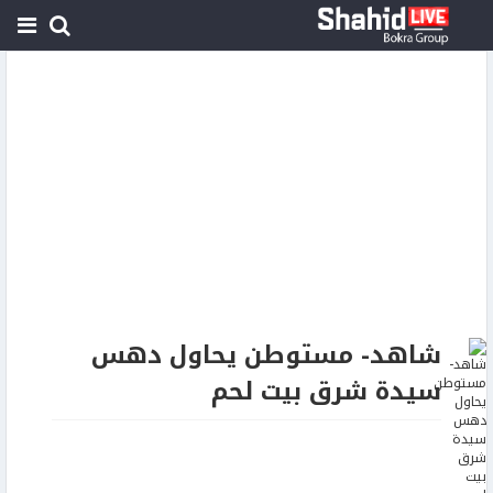
شاهد- مستوطن يحاول دهس
سيدة شرق بيت لحم