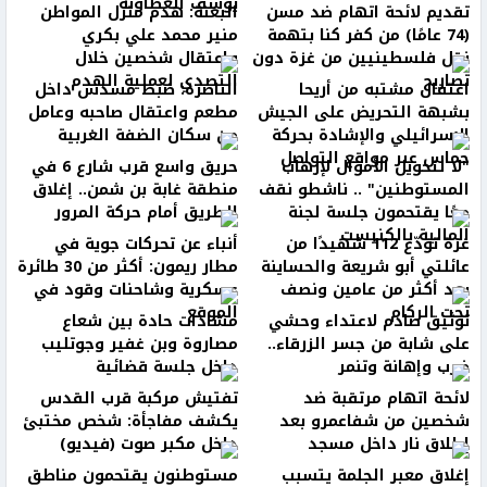
يوسف العطاونة
تقديم لائحة اتهام ضد مسن
البعنة: هدم منزل المواطن
(74 عامًا) من كفر كنا بتهمة
منير محمد علي بكري
نقل فلسطينيين من غزة دون
واعتقال شخصين خلال
تصاريح
التصدي لعملية الهدم
اعتقال مشتبه من أريحا
الناصرة: ضبط مسدس داخل
بشبهة التحريض على الجيش
مطعم واعتقال صاحبه وعامل
الإسرائيلي والإشادة بحركة
من سكان الضفة الغربية
حماس عبر مواقع التواصل
"لا لتحويل الأموال لإرهاب
حريق واسع قرب شارع 6 في
المستوطنين" .. ناشطو نقف
منطقة غابة بن شمن.. إغلاق
معًا يقتحمون جلسة لجنة
الطريق أمام حركة المرور
المالية بالكنيست
غزة تودّع 112 شهيدًا من
أنباء عن تحركات جوية في
عائلتي أبو شريعة والحساينة
مطار ريمون: أكثر من 30 طائرة
بعد أكثر من عامين ونصف
عسكرية وشاحنات وقود في
تحت الركام
الموقع
توثيق صادم لاعتداء وحشي
مشادات حادة بين شعاع
على شابة من جسر الزرقاء..
مصاروة وبن غفير وجوتليب
ضرب وإهانة وتنمر
داخل جلسة قضائية
لائحة اتهام مرتقبة ضد
تفتيش مركبة قرب القدس
شخصين من شفاعمرو بعد
يكشف مفاجأة: شخص مختبئ
إطلاق نار داخل مسجد
داخل مكبر صوت (فيديو)
إغلاق معبر الجلمة يتسبب
مستوطنون يقتحمون مناطق