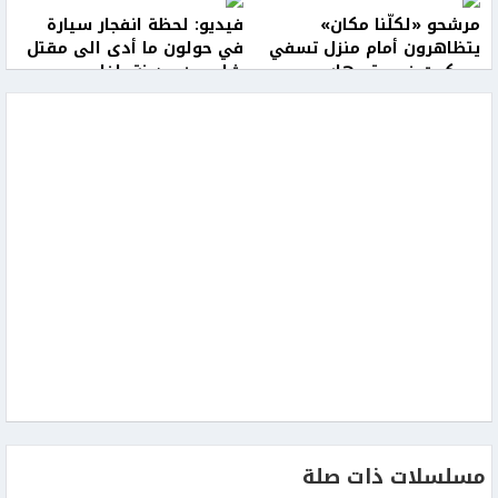
مرشحو «لكلّنا مكان»
فيديو: لحظة انفجار سيارة
يتظاهرون أمام منزل تسفي
في حولون ما أدى الى مقتل
سوكوت في يتسهار
شاب من مدينة يافا
مسلسلات ذات صلة