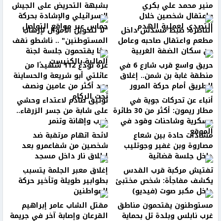
منير محمد علي بكري
بشبهة التحريض على الجيش
واعتقال شخصين خلال
الإسرائيلي والإشادة بحركة
التصدي لعملية الهدم
حماس عبر مواقع التواصل
الناصرة: ضبط مسدس داخل
"لا لتحويل الأموال لإرهاب
مطعم واعتقال صاحبه وعامل
المستوطنين" .. ناشطو نقف
من سكان الضفة الغربية
معًا يقتحمون جلسة لجنة
المالية بالكنيست
حريق واسع قرب شارع 6 في
غزة تودّع 112 شهيدًا من
منطقة غابة بن شمن.. إغلاق
عائلتي أبو شريعة والحساينة
الطريق أمام حركة المرور
بعد أكثر من عامين ونصف
تحت الركام
أنباء عن تحركات جوية في
توثيق صادم لاعتداء وحشي
مطار ريمون: أكثر من 30 طائرة
على شابة من جسر الزرقاء..
عسكرية وشاحنات وقود في
ضرب وإهانة وتنمر
الموقع
مشادات حادة بين شعاع
لائحة اتهام مرتقبة ضد
مصاروة وبن غفير وجوتليب
شخصين من شفاعمرو بعد
داخل جلسة قضائية
إطلاق نار داخل مسجد
تفتيش مركبة قرب القدس
إغلاق معبر الجلمة يتسبب
يكشف مفاجأة: شخص مختبئ
بطوابير طويلة وتأخير حركة
داخل مكبر صوت (فيديو)
المواطنين
مستوطنون يقتحمون مناطق
مقتل الشاب عامر إبراهيم
غرب نابلس وبلدة تل بحماية
القرعان وإصابة آخر في جريمة