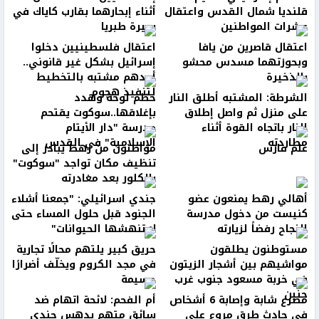
قلنديا شمال القدس واعتقال
أثناء إبحارهما بقارب كاياك في
عشرات المواطنين
بحيرة طبريا
اعتقال قاصرين من يافا
اعتقال فلسطينيين دخلوا
وبحوزتهما مسدس محشو
إسرائيل بشكل غير قانوني..
بالذخيرة
أحدهم مشتبه بالتخطيط
لتنفيذ هجوم
الشرطة: المشتبه أطلق النار
حطّم لوحة وهدد
على منزل ثم واصل إطلاق
بإغلاقها..سوكوت يقتحم
النار باتجاه القوة أثناء
مدرسة "دار الأيتام
مطاردته
الإسلامية" في القدس
علم فارس
مواطنون من رهط يبادر إلى
تنظيف مكان تواجد "سوكوت"
بالكلور بعد مغادرته
أهالي رهط يمنعون عضو
جندي اسرائيلي: "جمعنا أشلاء
كنيست من دخول مدرسة
الجنود قبل حلول المساء حتى
النجاح رفضاً لزيارته
لا تنهشها الحيوانات"
مستوطنون يطلقون
حريق كبير يلتهم محالًا تجارية
مواشيهم بين أشجار الزيتون
في مجد الكروم ويخلّف أضرارًا
في خربة مسعود جنوب غرب
جسيمة
جنين
مصرع شابة وإصابة 6 أشخاص
أم الفحم: لائحة اتهام ضد
في حادث طرق مروع على
سائق متهم بدهس جندي