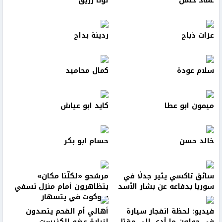
عماد حسن
لونا زريق
عزات ذباح
ردينة بداح
سلام عودة
كمال محاميد
ميمون ابو عطا
كايد ابو عياش
خالد حسن
حسام ابو بكر
سائق تاكسي يثير جدلًا في
مرشحو «لكلّنا مكان»
سوريا بدفاعه عن بشار الأسد
يتظاهرون أمام منزل تسفي
سوكوت في يتسهار
فيديو: لحظة انفجار سيارة
أهالي أم الفحم يتصدون
في حولون ما أدى الى مقتل
لزيارة عضو الكنيست