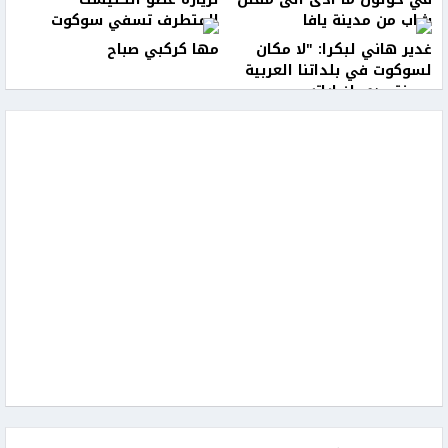
شاب من مدينة يافا
المتطرف تسفي سوكوت
غدير هاني لبكرا: "لا مكان
مها كركبي صباح
لسوكوت في بلداتنا العربية
وسنتصدى لزياراته
الاستفزازية"