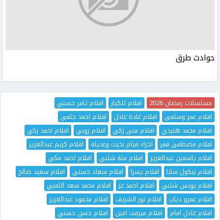
حوادث طرق
مسلسلات رمضان 2026
افلام للكبار
افلام تامر حسني
افلام عمر وسلمى
افلام غادة عادل
افلام احمد حلمي
افلام محمد هنيدي
افلام منى زكي
افلام روبي
افلام احمد زكي
افلام مصطفى قمر
اجزاء فيام بخيت وعديله
افلام كريم عبدالعزيز
افلام ياسمين عبدالعزيز
افلام منة شلبي
افلام احمد مكي
افلام نيكول سابا
افلام يسرا
افلام سعاد حسني
افلام سعيد صالح
افلام يونس شلبي
افلام احمد عز
افلام محمد سعد اللمبي
افلام عمرو دياب
افلام نور الشريف
افلام محمود عبدالعزيز
افلام عادل امام
افلام ميرفت امين
افلام حسن حسني