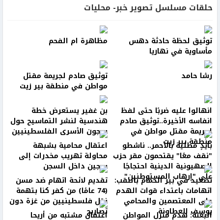
حلقات مسلسل تصوير خبر- محليات
توثيق لحظة حادثة دهس
مظاهرة ام الفحم
مأساوية في نهاريا
رشا حامد
توثيق صادم لجريمة مقتل
مواطن في منطقة بير زيت
انهالوا عليه ضربًا حتى لفظ
بن غفير يستعرض خطة
انفاسه الأخيرة..توثيق صادم
هندسية لنشر التماسيح حول
لجريمة مقتل مواطن في
سجون الأسرى الفلسطينيين
منطقة بير زيت
بأيدٍ مطلية بالأحمر.. ناشطو
اعتقال محامية بشبهة
"نقف معًا" يقتحمون مقر حزب
محاولة تهريب مخدرات إلى
الصهيونية الدينية احتجاجًا
سجين داخل السجن
على "إرهاب المستوطنين"
تصعيد في بير الحمام بالنقب:
تقديم لائحة اتهام ضد مسن
اتهامات باعتداء قوات الهدم
(74 عامًا) من كفر كنا بتهمة
على المعتصمين والمحامي
نقل فلسطينيين من غزة دون
يوسف العطاونة
تصاريح
البعنة: هدم منزل المواطن
اعتقال مشتبه من أريحا