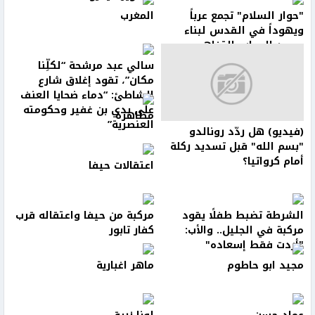
"حوار السلام" تجمع عرباً
المغرب
ويهوداً في القدس لبناء
جسور الحوار والتفاهم
سالي عبد مرشحة “لكلِّنا
مكان”، تقود إغلاق شارع
الشاطئ: “دماء ضحايا العنف
على يدي بن غفير وحكومته
مظاهرة
العنصرية”
(فيديو) هل ردّد رونالدو
"بسم الله" قبل تسديد ركلة
أمام كرواتيا؟
اعتقالات حيفا
الشرطة تضبط طفلًا يقود
مركبة من حيفا واعتقاله قرب
مركبة في الجليل.. والأب:
كفار تابور
"أردت فقط إسعاده"
مجيد ابو حاطوم
ماهر اغبارية