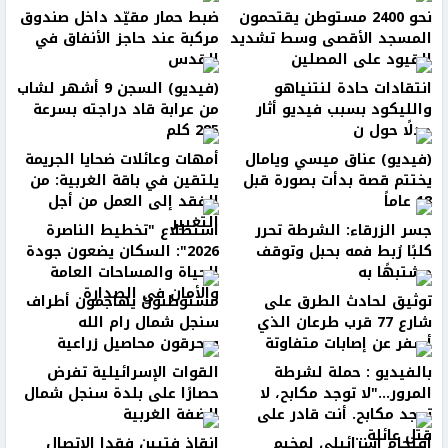
نحو 2400 مستوطن يقتحمون
ضبط حمار مقيّد داخل صندوق
المسجد الأقصى وسط تشديد
مركبة عند حاجز الأنفاق في
القيود على المصلين
القدس
انتقادات حادة لنتنياهو
(فيديو) السجن 9 أشهر لشاب
والليكود بسبب فيديو أثار
من عرابة قاد دراجته بسرعة
جدلًا حول ن
285 كلم
(فيديو) عناق ميسي ويامال
أمهات وعائلات ضحايا الجريمة
يختتم قصة بدأت بصورة قبل
يلتقين في باقة الغربية: من
18 عاماً
الفقد إلى العمل من أجل
التغيير
جسر الزرقاء: الشرطة تحرر
استطلاع "تخطيط الناصرة
كلبًا رُبط فمه بحبل وتوقف
2026": السكان يضعون جودة
مشتبهًا به
الحياة والمساحات العامة
والأمان في الصدارة
توثيق لحادث الطرق على
مستوطنون يهاجمون أطراف
شارع 77 قرب طرعان الذي
سنجل شمال رام الله
أسفر عن إصابات متفاوتة
ويحرقون محاصيل زراعية
بالفيديو : حملة لشرطة
القوات الإسرائيلية تفرض
المرور..."لا توجد مكابح، لا
حصارًا على بلدة سنجل شمال
توجد مكابح. أنت قادر على
الضفة الغربية
قتل عائلة...
اقتحام إسرائيلي لمخيم
إنقاذ فتيين فقدا الاتصال