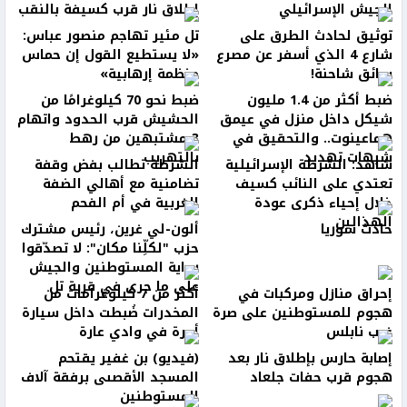
الجيش الإسرائيلي
إطلاق نار قرب كسيفة بالنقب
توثيق لحادث الطرق على
تل مئير تهاجم منصور عباس:
شارع 4 الذي أسفر عن مصرع
«لا يستطيع القول إن حماس
سائق شاحنة!
منظمة إرهابية»
ضبط أكثر من 1.4 مليون
ضبط نحو 70 كيلوغرامًا من
شيكل داخل منزل في عيمق
الحشيش قرب الحدود واتهام
هماعينوت.. والتحقيق في
3 مشتبهين من رهط
شبهات تهديد
بالتهريب
شاهد: الشرطة الإسرائيلية
الشرطة تطالب بفض وقفة
تعتدي على النائب كسيف
تضامنية مع أهالي الضفة
خلال إحياء ذكرى عودة
الغربية في أم الفحم
الهذالين
حادث سوريا
ألون-لي غرين، رئيس مشترك
حزب "لكلِّنا مكان": لا تصدّقوا
رواية المستوطنين والجيش
على ما جرى في قرية تل
إحراق منازل ومركبات في
أكثر من 7 كيلوغرامات من
هجوم للمستوطنين على صرة
المخدرات ضُبطت داخل سيارة
غرب نابلس
أجرة في وادي عارة
إصابة حارس بإطلاق نار بعد
(فيديو) بن غفير يقتحم
هجوم قرب حفات جلعاد
المسجد الأقصىى برفقة آلاف
المستوطنين