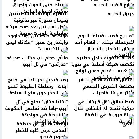
شارع 6 قرب الطيبة
احتياط حتى الموت وإحراق
مركبته لإخفاء الحادث
حريق الطيبة
الناصرة: توقيف فلسطينيين
يقيمان بصورة غير قانونية
داخل إسرائيل بعد ضبط مركبة
مشطوبة بلوحات مزيفة
"مبيرح قضت بقنبلة، اليوم
مواجهة حادة بين رولا داوود
لأخردقلك بيتك..". اتهام أحد
وإيتمار بن غفير: "مكانك ليس
سكان الشمال يالابتزاز
في الكنيست"
والتهديد
حقيبة مدفونة داخل حظيرة
ملثم يحطم باب مكاتب صحيفة
تكشف شبكة أسلحة في طوبا
"هآرتس" في تل أبيب.
الزنغرية.. تقديم خمس لوائح
اتهام ضد مشتبهين
اعتقال مشتبه به من نيشر
رصد قنديل بحر نادر في خليج
بشلهة التحرش الجنسي
إيلات.. وسلطة الطبيعة تدعو
بأكثر من 10 قاصرات.
إلى الحذر دون منع السباحة
ضبط سائق نقل 9 ركاب في
“لكلنا مكان” يحتج في تل
مركبة تتسع لـ7 أشخاص خلال
أبيب–يافا ضد تقاعس الحكومة
حملة مرورية في الضفة
والشرطة في مواجهة
الغربية
الجريمة والعنف
افعى
توقيف سائق من منطقة
القدس عرّض كلبه للخطر
لتصوير فيديو