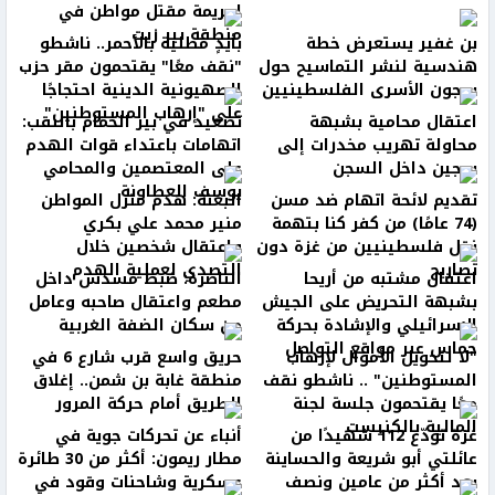
لجريمة مقتل مواطن في
منطقة بير زيت
بن غفير يستعرض خطة
بأيدٍ مطلية بالأحمر.. ناشطو
هندسية لنشر التماسيح حول
"نقف معًا" يقتحمون مقر حزب
سجون الأسرى الفلسطينيين
الصهيونية الدينية احتجاجًا
على "إرهاب المستوطنين"
اعتقال محامية بشبهة
تصعيد في بير الحمام بالنقب:
محاولة تهريب مخدرات إلى
اتهامات باعتداء قوات الهدم
سجين داخل السجن
على المعتصمين والمحامي
يوسف العطاونة
تقديم لائحة اتهام ضد مسن
البعنة: هدم منزل المواطن
(74 عامًا) من كفر كنا بتهمة
منير محمد علي بكري
نقل فلسطينيين من غزة دون
واعتقال شخصين خلال
تصاريح
التصدي لعملية الهدم
اعتقال مشتبه من أريحا
الناصرة: ضبط مسدس داخل
بشبهة التحريض على الجيش
مطعم واعتقال صاحبه وعامل
الإسرائيلي والإشادة بحركة
من سكان الضفة الغربية
حماس عبر مواقع التواصل
"لا لتحويل الأموال لإرهاب
حريق واسع قرب شارع 6 في
المستوطنين" .. ناشطو نقف
منطقة غابة بن شمن.. إغلاق
معًا يقتحمون جلسة لجنة
الطريق أمام حركة المرور
المالية بالكنيست
غزة تودّع 112 شهيدًا من
أنباء عن تحركات جوية في
عائلتي أبو شريعة والحساينة
مطار ريمون: أكثر من 30 طائرة
بعد أكثر من عامين ونصف
عسكرية وشاحنات وقود في