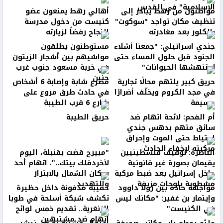
الإسلامية" في القدس
مواطنون من رهط يبادر إلى
أهالي رهط يمنعون عضو
تنظيف مكان تواجد "سوكوت"
كنيست من دخول مدرسة
بالكلور بعد مغادرته
النجاح رفضاً لزيارته
جندي اسرائيلي: "جمعنا أشلاء
مستوطنون يطلقون
الجنود قبل حلول المساء حتى
مواشيهم بين أشجار الزيتون
لا تنهشها الحيوانات"
في خربة مسعود جنوب غرب
جنين
حريق كبير يلتهم محالًا تجارية
مصرع شابة وإصابة 6 أشخاص
في مجد الكروم ويخلّف أضرارًا
في حادث طرق مروع على
جسيمة
شارع 6 قرب الطيبة
أم الفحم: لائحة اتهام ضد
حريق الطيبة
سائق متهم بدهس جندي
احتياط حتى الموت وإحراق
مركبته لإخفاء الحادث
الناصرة: توقيف فلسطينيين
"مبيرح قضت بقنبلة، اليوم
يقيمان بصورة غير قانونية
لأخردقلك بيتك..". اتهام أحد
داخل إسرائيل بعد ضبط مركبة
سكان الشمال يالابتزاز
مشطوبة بلوحات مزيفة
والتهديد
مواجهة حادة بين رولا داوود
حقيبة مدفونة داخل حظيرة
وإيتمار بن غفير: "مكانك ليس
تكشف شبكة أسلحة في طوبا
في الكنيست"
الزنغرية.. تقديم خمس لوائح
اتهام ضد مشتبهين