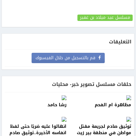
مسلسل عيد ميلاد بن غفير
التعليقات
قم بالتسجيل من خلال الفيسبوك
حلقات مسلسل تصوير خبر- محليات
مظاهرة ام الفحم
رشا حامد
توثيق صادم لجريمة مقتل
انهالوا عليه ضربًا حتى لفظ
مواطن في منطقة بير زيت
انفاسه الأخيرة..توثيق صادم