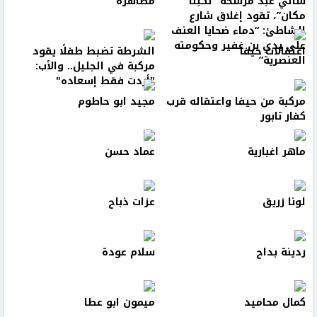
سالي عبد مرشحة “لكلِّنا
مظاهرة
مكان”، تقود إغلاق شارع
الشاطئ: “دماء ضحايا العنف
على يدي بن غفير وحكومته
اعتقالات حيفا
الشرطة تضبط طفلًا يقود
العنصرية”
مركبة في الجليل.. والأب:
"أردت فقط إسعاده"
مركبة من حيفا واعتقاله قرب
مجيد ابو حاطوم
كفار تابور
ماهر اغبارية
عماد حسن
لونا زريق
عزات ذباح
ردينة بداح
سلام عودة
كمال محاميد
ميمون ابو عطا