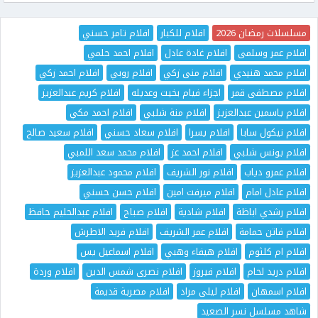
مسلسلات رمضان 2026
افلام للكبار
افلام تامر حسني
افلام عمر وسلمى
افلام غادة عادل
افلام احمد حلمي
افلام محمد هنيدي
افلام منى زكي
افلام روبي
افلام احمد زكي
افلام مصطفى قمر
اجزاء فيام بخيت وعديله
افلام كريم عبدالعزيز
افلام ياسمين عبدالعزيز
افلام منة شلبي
افلام احمد مكي
افلام نيكول سابا
افلام يسرا
افلام سعاد حسني
افلام سعيد صالح
افلام يونس شلبي
افلام احمد عز
افلام محمد سعد اللمبي
افلام عمرو دياب
افلام نور الشريف
افلام محمود عبدالعزيز
افلام عادل امام
افلام ميرفت امين
افلام حسن حسني
افلام رشدي اباظة
افلام شادية
افلام صباح
افلام عبدالحليم حافظ
افلام فاتن حمامة
افلام عمر الشريف
افلام فريد الاطرش
افلام ام كلثوم
افلام هيفاء وهبي
افلام اسماعيل يس
افلام دريد لحام
افلام فيروز
افلام نصرى شمس الدين
افلام وردة
افلام اسمهان
افلام ليلى مراد
افلام مصرية قديمة
شاهد مسلسل نسر الصعيد