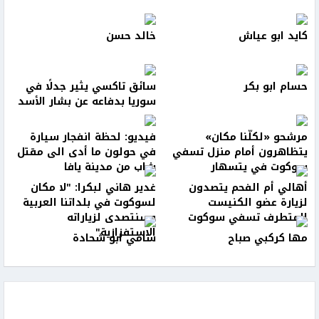
كايد ابو عياش
خالد حسن
حسام ابو بكر
سائق تاكسي يثير جدلًا في
سوريا بدفاعه عن بشار الأسد
مرشحو «لكلّنا مكان»
فيديو: لحظة انفجار سيارة
يتظاهرون أمام منزل تسفي
في حولون ما أدى الى مقتل
سوكوت في يتسهار
شاب من مدينة يافا
أهالي أم الفحم يتصدون
غدير هاني لبكرا: "لا مكان
لزيارة عضو الكنيست
لسوكوت في بلداتنا العربية
المتطرف تسفي سوكوت
وسنتصدى لزياراته
الاستفزازية"
مها كركبي صباح
سامي ابو شحادة