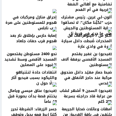
تضامنية مع أهالي الضفة
الغربية في أم الفحم
ألون-لي غرين، رئيس مشترك
إحراق منازل ومركبات في
حزب "لكلِّنا مكان": لا تصدّقوا
هجوم للمستوطنين على صرة
رواية المستوطنين والجيش
غرب نابلس
على ما جرى في قرية تل
أكثر من 7 كيلوغرامات من
إصابة حارس بإطلاق نار بعد
المخدرات ضُبطت داخل سيارة
هجوم قرب حفات جلعاد
أجرة في وادي عارة
(فيديو) بن غفير يقتحم
نحو 2400 مستوطن يقتحمون
المسجد الأقصىى برفقة آلاف
المسجد الأقصى وسط تشديد
المستوطنين
القيود على المصلين
ضبط حمار مقيّد داخل صندوق
انتقادات حادة لنتنياهو
مركبة عند حاجز الأنفاق في
والليكود بسبب فيديو أثار
القدس
جدلًا حول ن
(فيديو) السجن 9 أشهر لشاب
(فيديو) عناق ميسي ويامال
من عرابة قاد دراجته بسرعة
يختتم قصة بدأت بصورة قبل
285 كلم
18 عاماً
أمهات وعائلات ضحايا الجريمة
جسر الزرقاء: الشرطة تحرر
يلتقين في باقة الغربية: من
كلبًا رُبط فمه بحبل وتوقف