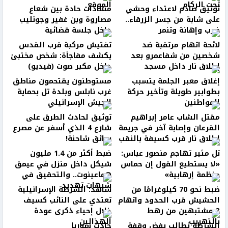
تحت الركام
الموقع
توثيق صادم لاعتداء وحشي
مشادات حادة بين شعاع
على شابة من جسر الزرقاء..
مصاروة وبن غفير وجوتليب
ضرب وإهانة وتنمر
داخل جلسة قضائية
لائحة اتهام مرتقبة ضد
تفتيش مركبة قرب القدس
شخصين من شفاعمرو بعد
يكشف مفاجأة: شخص مختبئ
إطلاق نار داخل مسجد
داخل مكبر صوت (فيديو)
إغلاق معبر الجلمة يتسبب
مستوطنون يقتحمون مناطق
بطوابير طويلة وتأخير حركة
غرب نابلس وبلدة تل بحماية
المواطنين
الجيش الإسرائيلي
مقتل الشاب عامر إبراهيم
توثيق لحادث الطرق على
القرعان وإصابة آخر في جريمة
شارع 4 الذي أسفر عن مصرع
إطلاق نار قرب كسيفة بالنقب
سائق شاحنة!
تل مئير تهاجم منصور عباس:
ضبط أكثر من 1.4 مليون
«لا يستطيع القول إن حماس
شيكل داخل منزل في عيمق
منظمة إرهابية»
هماعينوت.. والتحقيق في
شبهات تهديد
ضبط نحو 70 كيلوغرامًا من
شاهد: الشرطة الإسرائيلية
الحشيش قرب الحدود واتهام
تعتدي على النائب كسيف
3 مشتبهين من رهط
خلال إحياء ذكرى عودة
بالتهريب
الهذالين
الشرطة تطالب بفض وقفة
حادث سوريا