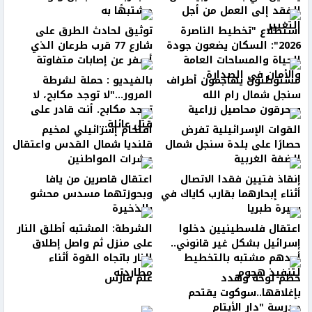
الفقد إلى العمل من أجل
مشتبهًا به
التغيير
استطلاع "تخطيط الناصرة
توثيق لحادث الطرق على
2026": السكان يضعون جودة
شارع 77 قرب طرعان الذي
الحياة والمساحات العامة
أسفر عن إصابات متفاوتة
والأمان في الصدارة
مستوطنون يهاجمون أطراف
بالفيديو : حملة لشرطة
سنجل شمال رام الله
المرور..."لا توجد مكابح، لا
ويحرقون محاصيل زراعية
توجد مكابح. أنت قادر على
قتل عائلة...
القوات الإسرائيلية تفرض
اقتحام إسرائيلي لمخيم
حصارًا على بلدة سنجل شمال
قلنديا شمال القدس واعتقال
الضفة الغربية
عشرات المواطنين
إنقاذ فتيين فقدا الاتصال
اعتقال قاصرين من يافا
أثناء إبحارهما بقارب كاياك في
وبحوزتهما مسدس محشو
بحيرة طبريا
بالذخيرة
اعتقال فلسطينيين دخلوا
الشرطة: المشتبه أطلق النار
إسرائيل بشكل غير قانوني..
على منزل ثم واصل إطلاق
أحدهم مشتبه بالتخطيط
النار باتجاه القوة أثناء
لتنفيذ هجوم
مطاردته
حطّم لوحة وهدد
علم فارس
بإغلاقها..سوكوت يقتحم
مدرسة "دار الأيتام