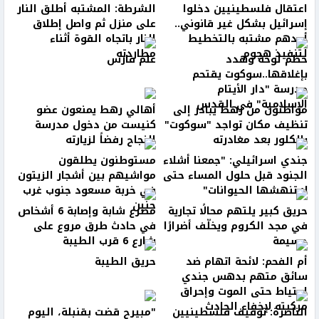
اعتقال فلسطينيين دخلوا
الشرطة: المشتبه أطلق النار
إسرائيل بشكل غير قانوني..
على منزل ثم واصل إطلاق
أحدهم مشتبه بالتخطيط
النار باتجاه القوة أثناء
لتنفيذ هجوم
مطاردته
حطّم لوحة وهدد
علم فارس
بإغلاقها..سوكوت يقتحم
مدرسة "دار الأيتام
الإسلامية" في القدس
مواطنون من رهط يبادر إلى
أهالي رهط يمنعون عضو
تنظيف مكان تواجد "سوكوت"
كنيست من دخول مدرسة
بالكلور بعد مغادرته
النجاح رفضاً لزيارته
جندي اسرائيلي: "جمعنا أشلاء
مستوطنون يطلقون
الجنود قبل حلول المساء حتى
مواشيهم بين أشجار الزيتون
لا تنهشها الحيوانات"
في خربة مسعود جنوب غرب
جنين
حريق كبير يلتهم محالًا تجارية
مصرع شابة وإصابة 6 أشخاص
في مجد الكروم ويخلّف أضرارًا
في حادث طرق مروع على
جسيمة
شارع 6 قرب الطيبة
أم الفحم: لائحة اتهام ضد
حريق الطيبة
سائق متهم بدهس جندي
احتياط حتى الموت وإحراق
مركبته لإخفاء الحادث
الناصرة: توقيف فلسطينيين
"مبيرح قضت بقنبلة، اليوم