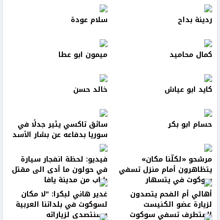
ردينة بداح
سلام عودة
كمال محاميد
ميمون ابو عطا
كايد ابو عياش
خالد حسن
حسام ابو بكر
سائق تاكسي يثير جدلًا في
سوريا بدفاعه عن بشار الأسد
مرشحو «لكلّنا مكان»
فيديو: لحظة انفجار سيارة
يتظاهرون أمام منزل تسفي
في حولون ما أدى الى مقتل
سوكوت في يتسهار
شاب من مدينة يافا
أهالي أم الفحم يتصدون
غدير هاني لبكرا: "لا مكان
لزيارة عضو الكنيست
لسوكوت في بلداتنا العربية
المتطرف تسفي سوكوت
وسنتصدى لزياراته