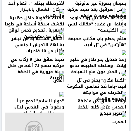
يقيمان بصورة غير قانونية
لأخردقلك بيتك..". اتهام أحد
داخل إسرائيل بعد ضبط مركبة
سكان الشمال يالابتزاز
مشطوبة بلوحات مزيفة
والتهديد
مواجهة حادة بين رولا داوود
حقيبة مدفونة داخل حظيرة
وإيتمار بن غفير: "مكانك ليس
تكشف شبكة أسلحة في طوبا
في الكنيست"
الزنغرية.. تقديم خمس لوائح
اتهام ضد مشتبهين
ملثم يحطم باب مكاتب صحيفة
اعتقال مشتبه به من نيشر
"هآرتس" في تل أبيب.
بشلهة التحرش الجنسي
بأكثر من 10 قاصرات.
رصد قنديل بحر نادر في خليج
ضبط سائق نقل 9 ركاب في
إيلات.. وسلطة الطبيعة تدعو
مركبة تتسع لـ7 أشخاص خلال
إلى الحذر دون منع السباحة
حملة مرورية في الضفة
الغربية
“لكلنا مكان” يحتج في تل
افعى
أبيب–يافا ضد تقاعس الحكومة
والشرطة في مواجهة
الجريمة والعنف
توقيف سائق من منطقة
"حوار السلام" تجمع عرباً
القدس عرّض كلبه للخطر
ويهوداً في القدس لبناء
لتصوير فيديو
جسور الحوار والتفاهم
المغرب