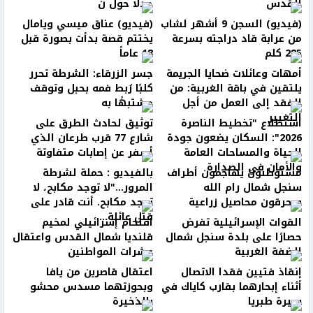
القدس
جدلًا حول ن
(فيديو) السجن 9 أشهر لشاب
(فيديو) عناق ميسي ويامال
من عرابة قاد دراجته بسرعة
يختتم قصة بدأت بصورة قبل
285 كلم
18 عاماً
أمهات وعائلات ضحايا الجريمة
جسر الزرقاء: الشرطة تحرر
يلتقين في باقة الغربية: من
كلبًا رُبط فمه بحبل وتوقف
الفقد إلى العمل من أجل
مشتبهًا به
التغيير
استطلاع "تخطيط الناصرة
توثيق لحادث الطرق على
2026": السكان يضعون جودة
شارع 77 قرب طرعان الذي
الحياة والمساحات العامة
أسفر عن إصابات متفاوتة
والأمان في الصدارة
مستوطنون يهاجمون أطراف
بالفيديو : حملة لشرطة
سنجل شمال رام الله
المرور..."لا توجد مكابح، لا
ويحرقون محاصيل زراعية
توجد مكابح. أنت قادر على
قتل عائلة...
القوات الإسرائيلية تفرض
اقتحام إسرائيلي لمخيم
حصارًا على بلدة سنجل شمال
قلنديا شمال القدس واعتقال
الضفة الغربية
عشرات المواطنين
إنقاذ فتيين فقدا الاتصال
اعتقال قاصرين من يافا
أثناء إبحارهما بقارب كاياك في
وبحوزتهما مسدس محشو
بحيرة طبريا
بالذخيرة