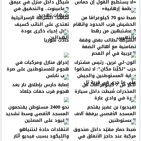
«لا يستطيع القول إن حماس
شيكل داخل منزل في عيمق
منظمة إرهابية»
هماعينوت.. والتحقيق في
شبهات تهديد
ضبط نحو 70 كيلوغرامًا من
شاهد: الشرطة الإسرائيلية
الحشيش قرب الحدود واتهام
تعتدي على النائب كسيف
3 مشتبهين من رهط
خلال إحياء ذكرى عودة
بالتهريب
الهذالين
الشرطة تطالب بفض وقفة
حادث سوريا
تضامنية مع أهالي الضفة
الغربية في أم الفحم
ألون-لي غرين، رئيس مشترك
إحراق منازل ومركبات في
حزب "لكلِّنا مكان": لا تصدّقوا
هجوم للمستوطنين على صرة
رواية المستوطنين والجيش
غرب نابلس
على ما جرى في قرية تل
أكثر من 7 كيلوغرامات من
إصابة حارس بإطلاق نار بعد
المخدرات ضُبطت داخل سيارة
هجوم قرب حفات جلعاد
أجرة في وادي عارة
(فيديو) بن غفير يقتحم
نحو 2400 مستوطن يقتحمون
المسجد الأقصىى برفقة آلاف
المسجد الأقصى وسط تشديد
المستوطنين
القيود على المصلين
ضبط حمار مقيّد داخل صندوق
انتقادات حادة لنتنياهو
مركبة عند حاجز الأنفاق في
والليكود بسبب فيديو أثار