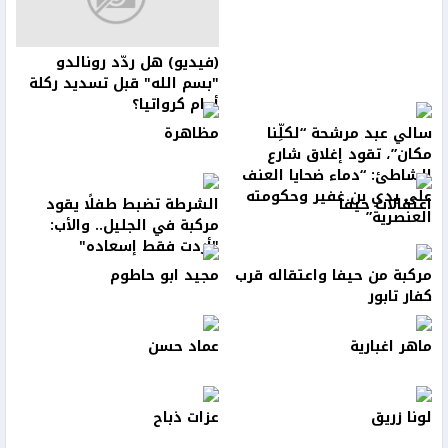
(فيديو) هل ردّد رونالدو
"بسم الله" قبل تسديد ركلة
أمام كرواتيا؟
سالي عبد مرشحة “لكلِّنا
مظاهرة
مكان”، تقود إغلاق شارع
الشاطئ: “دماء ضحايا العنف
على يدي بن غفير وحكومته
اعتقالات حيفا
الشرطة تضبط طفلًا يقود
العنصرية”
مركبة في الجليل.. والأب:
"أردت فقط إسعاده"
مركبة من حيفا واعتقاله قرب
مجيد ابو حاطوم
كفار تابور
ماهر اغبارية
عماد حسن
لونا زريق
عزات ذباح