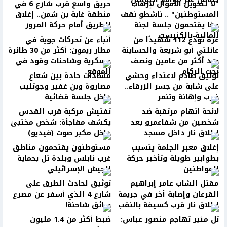
"لا لتحويل الأموال لإرهاب
حريق واسع قرب شارع 6 في
المستوطنين" .. ناشطو نقف
منطقة غابة بن شمن.. إغلاق
معًا يقتحمون جلسة لجنة
الطريق أمام حركة المرور
المالية بالكنيست
غزة تودّع 112 شهيدًا من
أنباء عن تحركات جوية في
عائلتي أبو شريعة والحساينة
مطار ريمون: أكثر من 30 طائرة
بعد أكثر من عامين ونصف
عسكرية وشاحنات وقود في
تحت الركام
الموقع
توثيق صادم لاعتداء وحشي
مشادات حادة بين شعاع
على شابة من جسر الزرقاء..
مصاروة وبن غفير وجوتليب
ضرب وإهانة وتنمر
داخل جلسة قضائية
لائحة اتهام مرتقبة ضد
تفتيش مركبة قرب القدس
شخصين من شفاعمرو بعد
يكشف مفاجأة: شخص مختبئ
إطلاق نار داخل مسجد
داخل مكبر صوت (فيديو)
إغلاق معبر الجلمة يتسبب
مستوطنون يقتحمون مناطق
بطوابير طويلة وتأخير حركة
غرب نابلس وبلدة تل بحماية
المواطنين
الجيش الإسرائيلي
مقتل الشاب عامر إبراهيم
توثيق لحادث الطرق على
القرعان وإصابة آخر في جريمة
شارع 4 الذي أسفر عن مصرع
إطلاق نار قرب كسيفة بالنقب
سائق شاحنة!
تل مئير تهاجم منصور عباس:
ضبط أكثر من 1.4 مليون