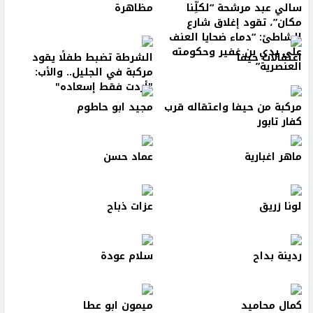
سالي عبد مرشحة “لكلِّنا
مظاهرة
مكان”، تقود إغلاق شارع
الشاطئ: “دماء ضحايا العنف
على يدي بن غفير وحكومته
اعتقالات حيفا
الشرطة تضبط طفلًا يقود
العنصرية”
مركبة في الجليل.. والأب:
"أردت فقط إسعاده"
مركبة من حيفا واعتقاله قرب
مجيد ابو حاطوم
كفار تابور
ماهر اغبارية
عماد حسن
لونا زريق
عزات ذباح
ردينة بداح
سلام عودة
كمال محاميد
ميمون ابو عطا