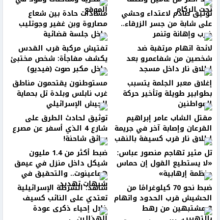
تحت الركام
الموقع
توثيق صادم لاعتداء وحشي
مشادات حادة بين شعاع
على شابة من جسر الزرقاء..
مصاروة وبن غفير وجوتليب
ضرب وإهانة وتنمر
داخل جلسة قضائية
لائحة اتهام مرتقبة ضد
تفتيش مركبة قرب القدس
شخصين من شفاعمرو بعد
يكشف مفاجأة: شخص مختبئ
إطلاق نار داخل مسجد
داخل مكبر صوت (فيديو)
إغلاق معبر الجلمة يتسبب
مستوطنون يقتحمون مناطق
بطوابير طويلة وتأخير حركة
غرب نابلس وبلدة تل بحماية
المواطنين
الجيش الإسرائيلي
مقتل الشاب عامر إبراهيم
توثيق لحادث الطرق على
القرعان وإصابة آخر في جريمة
شارع 4 الذي أسفر عن مصرع
إطلاق نار قرب كسيفة بالنقب
سائق شاحنة!
تل مئير تهاجم منصور عباس:
ضبط أكثر من 1.4 مليون
«لا يستطيع القول إن حماس
شيكل داخل منزل في عيمق
منظمة إرهابية»
هماعينوت.. والتحقيق في
شبهات تهديد
ضبط نحو 70 كيلوغرامًا من
شاهد: الشرطة الإسرائيلية
الحشيش قرب الحدود واتهام
تعتدي على النائب كسيف
3 مشتبهين من رهط
خلال إحياء ذكرى عودة
بالتهريب
الهذالين