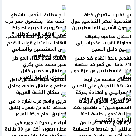
بن غفير يستعرض خطة
بأيدٍ مطلية بالأحمر.. ناشطو
هندسية لنشر التماسيح حول
"نقف معًا" يقتحمون مقر حزب
سجون الأسرى الفلسطينيين
الصهيونية الدينية احتجاجًا
على "إرهاب المستوطنين"
اعتقال محامية بشبهة
تصعيد في بير الحمام بالنقب:
محاولة تهريب مخدرات إلى
اتهامات باعتداء قوات الهدم
سجين داخل السجن
على المعتصمين والمحامي
يوسف العطاونة
تقديم لائحة اتهام ضد مسن
البعنة: هدم منزل المواطن
(74 عامًا) من كفر كنا بتهمة
منير محمد علي بكري
نقل فلسطينيين من غزة دون
واعتقال شخصين خلال
تصاريح
التصدي لعملية الهدم
اعتقال مشتبه من أريحا
الناصرة: ضبط مسدس داخل
بشبهة التحريض على الجيش
مطعم واعتقال صاحبه وعامل
الإسرائيلي والإشادة بحركة
من سكان الضفة الغربية
حماس عبر مواقع التواصل
"لا لتحويل الأموال لإرهاب
حريق واسع قرب شارع 6 في
المستوطنين" .. ناشطو نقف
منطقة غابة بن شمن.. إغلاق
معًا يقتحمون جلسة لجنة
الطريق أمام حركة المرور
المالية بالكنيست
غزة تودّع 112 شهيدًا من
أنباء عن تحركات جوية في
عائلتي أبو شريعة والحساينة
مطار ريمون: أكثر من 30 طائرة
بعد أكثر من عامين ونصف
عسكرية وشاحنات وقود في