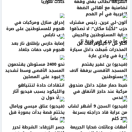
الشرطة تطالب بفض وقفة
حادث سوريا
تضامنية مع أهالي الضفة
الغربية في أم الفحم
ألون-لي غرين، رئيس مشترك
إحراق منازل ومركبات في
حزب "لكلِّنا مكان": لا تصدّقوا
هجوم للمستوطنين على صرة
رواية المستوطنين والجيش
غرب نابلس
على ما جرى في قرية تل
أكثر من 7 كيلوغرامات من
إصابة حارس بإطلاق نار بعد
المخدرات ضُبطت داخل سيارة
هجوم قرب حفات جلعاد
أجرة في وادي عارة
(فيديو) بن غفير يقتحم
نحو 2400 مستوطن يقتحمون
المسجد الأقصىى برفقة آلاف
المسجد الأقصى وسط تشديد
المستوطنين
القيود على المصلين
ضبط حمار مقيّد داخل صندوق
انتقادات حادة لنتنياهو
مركبة عند حاجز الأنفاق في
والليكود بسبب فيديو أثار
القدس
جدلًا حول ن
(فيديو) السجن 9 أشهر لشاب
(فيديو) عناق ميسي ويامال
من عرابة قاد دراجته بسرعة
يختتم قصة بدأت بصورة قبل
285 كلم
18 عاماً
أمهات وعائلات ضحايا الجريمة
جسر الزرقاء: الشرطة تحرر