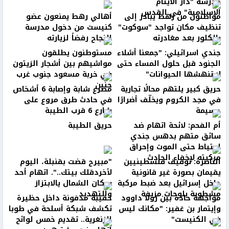
مدرسة "دار الأيتام
الإسلامية" في القدس
مواطنون من رهط يبادر إلى
أهالي رهط يمنعون عضو
تنظيف مكان تواجد "سوكوت"
كنيست من دخول مدرسة
بالكلور بعد مغادرته
النجاح رفضاً لزيارته
جندي اسرائيلي: "جمعنا أشلاء
مستوطنون يطلقون
الجنود قبل حلول المساء حتى
مواشيهم بين أشجار الزيتون
لا تنهشها الحيوانات"
في خربة مسعود جنوب غرب
جنين
حريق كبير يلتهم محالًا تجارية
مصرع شابة وإصابة 6 أشخاص
في مجد الكروم ويخلّف أضرارًا
في حادث طرق مروع على
جسيمة
شارع 6 قرب الطيبة
أم الفحم: لائحة اتهام ضد
حريق الطيبة
سائق متهم بدهس جندي
احتياط حتى الموت وإحراق
مركبته لإخفاء الحادث
الناصرة: توقيف فلسطينيين
"مبيرح قضت بقنبلة، اليوم
يقيمان بصورة غير قانونية
لأخردقلك بيتك..". اتهام أحد
داخل إسرائيل بعد ضبط مركبة
سكان الشمال يالابتزاز
مشطوبة بلوحات مزيفة
والتهديد
مواجهة حادة بين رولا داوود
حقيبة مدفونة داخل حظيرة
وإيتمار بن غفير: "مكانك ليس
تكشف شبكة أسلحة في طوبا
في الكنيست"
الزنغرية.. تقديم خمس لوائح