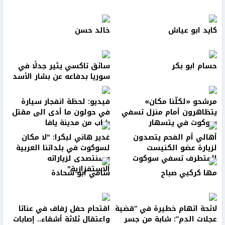
كايد ابو عياش
خالد حسن
حسام ابو بكر
سائق تاكسي يثير جدلًا في
سوريا بدفاعه عن بشار الأسد
مرشحو «لكلّنا مكان»
فيديو: لحظة انفجار سيارة
يتظاهرون أمام منزل تسفي
في حولون ما أدى الى مقتل
سوكوت في يتسهار
شاب من مدينة يافا
أهالي أم الفحم يتصدون
غدير هاني لبكرا: "لا مكان
لزيارة عضو الكنيست
لسوكوت في بلداتنا العربية
المتطرف تسفي سوكوت
وسنتصدى لزياراته
الاستفزازية"
مها كركبي صباح
سامي ابو شحادة
لائحة اتهام خطيرة في “قضية
اقتحام حفل زفاف في عناتا
عجلات الدم”: شابة من جسر
واعتقال ثلاثة أشقاء.. إصابات