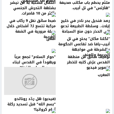
اتهام ضد مشتبهين
ملثم يحطم باب مكاتب صحيفة
اعتقال مشتبه به من نيشر
"هآرتس" في تل أبيب.
بشلهة التحرش الجنسي
بأكثر من 10 قاصرات.
رصد قنديل بحر نادر في خليج
ضبط سائق نقل 9 ركاب في
إيلات.. وسلطة الطبيعة تدعو
مركبة تتسع لـ7 أشخاص خلال
إلى الحذر دون منع السباحة
حملة مرورية في الضفة
الغربية
“لكلنا مكان” يحتج في تل
افعى
أبيب–يافا ضد تقاعس الحكومة
والشرطة في مواجهة
الجريمة والعنف
توقيف سائق من منطقة
"حوار السلام" تجمع عرباً
القدس عرّض كلبه للخطر
ويهوداً في القدس لبناء
لتصوير فيديو
جسور الحوار والتفاهم
المغرب
(فيديو) هل ردّد رونالدو
"بسم الله" قبل تسديد ركلة
أمام كرواتيا؟