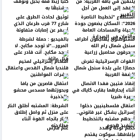
يلتقين في باقة الغربية: من
كلبًا رُبط فمه بحبل وتوقف
الفقد إلى العمل من أجل
مشتبهًا به
التغيير
استطلاع "تخطيط الناصرة
توثيق لحادث الطرق على
2026": السكان يضعون جودة
شارع 77 قرب طرعان الذي
الحياة والمساحات العامة
أسفر عن إصابات متفاوتة
والأمان في الصدارة
مستوطنون يهاجمون أطراف
بالفيديو : حملة لشرطة
سنجل شمال رام الله
المرور..."لا توجد مكابح، لا
ويحرقون محاصيل زراعية
توجد مكابح. أنت قادر على
قتل عائلة...
القوات الإسرائيلية تفرض
اقتحام إسرائيلي لمخيم
حصارًا على بلدة سنجل شمال
قلنديا شمال القدس واعتقال
الضفة الغربية
عشرات المواطنين
إنقاذ فتيين فقدا الاتصال
اعتقال قاصرين من يافا
أثناء إبحارهما بقارب كاياك في
وبحوزتهما مسدس محشو
بحيرة طبريا
بالذخيرة
اعتقال فلسطينيين دخلوا
الشرطة: المشتبه أطلق النار
إسرائيل بشكل غير قانوني..
على منزل ثم واصل إطلاق
أحدهم مشتبه بالتخطيط
النار باتجاه القوة أثناء
لتنفيذ هجوم
مطاردته
حطّم لوحة وهدد
علم فارس
بإغلاقها..سوكوت يقتحم