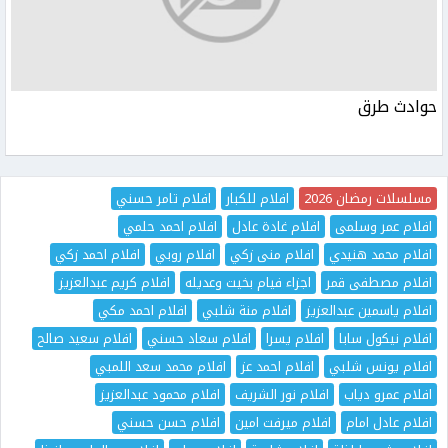
حوادث طرق
مسلسلات رمضان 2026
افلام للكبار
افلام تامر حسني
افلام عمر وسلمى
افلام غادة عادل
افلام احمد حلمي
افلام محمد هنيدي
افلام منى زكي
افلام روبي
افلام احمد زكي
افلام مصطفى قمر
اجزاء فيام بخيت وعديله
افلام كريم عبدالعزيز
افلام ياسمين عبدالعزيز
افلام منة شلبي
افلام احمد مكي
افلام نيكول سابا
افلام يسرا
افلام سعاد حسني
افلام سعيد صالح
افلام يونس شلبي
افلام احمد عز
افلام محمد سعد اللمبي
افلام عمرو دياب
افلام نور الشريف
افلام محمود عبدالعزيز
افلام عادل امام
افلام ميرفت امين
افلام حسن حسني