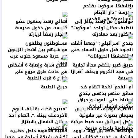
بإغلاقها..سوكوت يقتحم
مدرسة "دار الأيتام
الإسلامية" في القدس
مواطنون من رهط يبادر إلى
أهالي رهط يمنعون عضو
تنظيف مكان تواجد "سوكوت"
كنيست من دخول مدرسة
بالكلور بعد مغادرته
النجاح رفضاً لزيارته
جندي اسرائيلي: "جمعنا أشلاء
مستوطنون يطلقون
الجنود قبل حلول المساء حتى
مواشيهم بين أشجار الزيتون
لا تنهشها الحيوانات"
في خربة مسعود جنوب غرب
جنين
حريق كبير يلتهم محالًا تجارية
مصرع شابة وإصابة 6 أشخاص
في مجد الكروم ويخلّف أضرارًا
في حادث طرق مروع على
جسيمة
شارع 6 قرب الطيبة
أم الفحم: لائحة اتهام ضد
حريق الطيبة
سائق متهم بدهس جندي
احتياط حتى الموت وإحراق
مركبته لإخفاء الحادث
الناصرة: توقيف فلسطينيين
"مبيرح قضت بقنبلة، اليوم
يقيمان بصورة غير قانونية
لأخردقلك بيتك..". اتهام أحد
داخل إسرائيل بعد ضبط مركبة
سكان الشمال يالابتزاز
مشطوبة بلوحات مزيفة
والتهديد
مواجهة حادة بين رولا داوود
حقيبة مدفونة داخل حظيرة
وإيتمار بن غفير: "مكانك ليس
تكشف شبكة أسلحة في طوبا