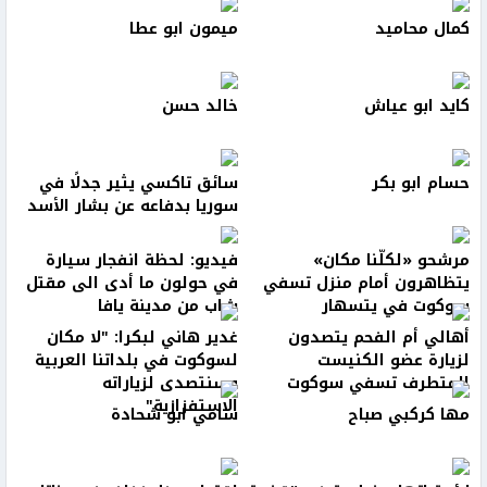
كمال محاميد
ميمون ابو عطا
كايد ابو عياش
خالد حسن
حسام ابو بكر
سائق تاكسي يثير جدلًا في
سوريا بدفاعه عن بشار الأسد
مرشحو «لكلّنا مكان»
فيديو: لحظة انفجار سيارة
يتظاهرون أمام منزل تسفي
في حولون ما أدى الى مقتل
سوكوت في يتسهار
شاب من مدينة يافا
أهالي أم الفحم يتصدون
غدير هاني لبكرا: "لا مكان
لزيارة عضو الكنيست
لسوكوت في بلداتنا العربية
المتطرف تسفي سوكوت
وسنتصدى لزياراته
الاستفزازية"
مها كركبي صباح
سامي ابو شحادة