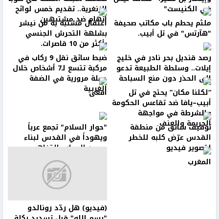
في الكنيست"
الزنغرية.. تقديم خمس لوائح
اتهام ضد مشتبهين
ملثم يحطم باب مكاتب صحيفة
اعتقال مشتبه به من نيشر
"هآرتس" في تل أبيب.
بشلهة التحرش الجنسي
بأكثر من 10 قاصرات.
رصد قنديل بحر نادر في خليج
ضبط سائق نقل 9 ركاب في
إيلات.. وسلطة الطبيعة تدعو
مركبة تتسع لـ7 أشخاص خلال
إلى الحذر دون منع السباحة
حملة مرورية في الضفة
الغربية
“لكلنا مكان” يحتج في تل
افعى
أبيب–يافا ضد تقاعس الحكومة
والشرطة في مواجهة
الجريمة والعنف
توقيف سائق من منطقة
"حوار السلام" تجمع عرباً
القدس عرّض كلبه للخطر
ويهوداً في القدس لبناء
لتصوير فيديو
جسور الحوار والتفاهم
المغرب
(فيديو) هل ردّد رونالدو
"بسم الله" قبل تسديد ركلة