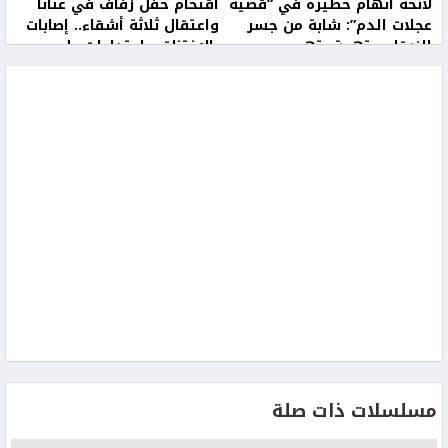
لائحة اتهام خطيرة في “قضية
اقتحام حفل زفاف في عناتا
عجلات الدم”: شابة من جسر
واعتقال ثلاثة أشقاء.. إصابات
الزرقاء متهمة بتهريب
بالاختناق واعتداءات على
مركبات استُخدمت بجرائم قتل
المواطنين
وإطلاق نار
مسلسلات ذات صلة