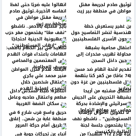
توثيق صادم لجريمة مقتل
انهالوا عليه ضربًا حتى لفظ
مواطن في منطقة بير زيت
انفاسه الأخيرة..توثيق صادم
لجريمة مقتل مواطن في
منطقة بير زيت
بن غفير يستعرض خطة
بأيدٍ مطلية بالأحمر.. ناشطو
هندسية لنشر التماسيح حول
"نقف معًا" يقتحمون مقر حزب
سجون الأسرى الفلسطينيين
الصهيونية الدينية احتجاجًا
على "إرهاب المستوطنين"
اعتقال محامية بشبهة
تصعيد في بير الحمام بالنقب:
محاولة تهريب مخدرات إلى
اتهامات باعتداء قوات الهدم
سجين داخل السجن
على المعتصمين والمحامي
يوسف العطاونة
تقديم لائحة اتهام ضد مسن
البعنة: هدم منزل المواطن
(74 عامًا) من كفر كنا بتهمة
منير محمد علي بكري
نقل فلسطينيين من غزة دون
واعتقال شخصين خلال
تصاريح
التصدي لعملية الهدم
اعتقال مشتبه من أريحا
الناصرة: ضبط مسدس داخل
بشبهة التحريض على الجيش
مطعم واعتقال صاحبه وعامل
الإسرائيلي والإشادة بحركة
من سكان الضفة الغربية
حماس عبر مواقع التواصل
"لا لتحويل الأموال لإرهاب
حريق واسع قرب شارع 6 في
المستوطنين" .. ناشطو نقف
منطقة غابة بن شمن.. إغلاق
معًا يقتحمون جلسة لجنة
الطريق أمام حركة المرور
المالية بالكنيست
غزة تودّع 112 شهيدًا من
أنباء عن تحركات جوية في