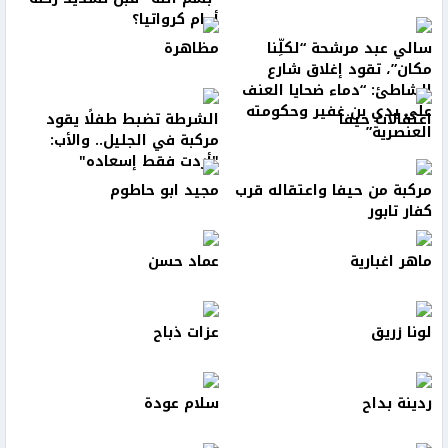
أمام كرواتيا؟
سالي عبد مرشحة “لكلِّنا
مظاهرة
مكان”، تقود إغلاق شارع
الشاطئ: “دماء ضحايا العنف
على يدي بن غفير وحكومته
اعتقالات حيفا
الشرطة تضبط طفلًا يقود
العنصرية”
مركبة في الجليل.. والأب:
"أردت فقط إسعاده"
مركبة من حيفا واعتقاله قرب
مجيد ابو حاطوم
كفار تابور
ماهر اغبارية
عماد حسن
لونا زريق
عزات ذباح
ردينة بداح
سلام عودة