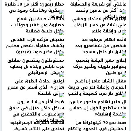
عائلتي أبو شريعة والحساينة
مطار ريمون: أكثر من 30 طائرة
بعد أكثر من عامين ونصف
عسكرية وشاحنات وقود في
تحت الركام
الموقع
توثيق صادم لاعتداء وحشي
مشادات حادة بين شعاع
على شابة من جسر الزرقاء..
مصاروة وبن غفير وجوتليب
ضرب وإهانة وتنمر
داخل جلسة قضائية
لائحة اتهام مرتقبة ضد
تفتيش مركبة قرب القدس
شخصين من شفاعمرو بعد
يكشف مفاجأة: شخص مختبئ
إطلاق نار داخل مسجد
داخل مكبر صوت (فيديو)
إغلاق معبر الجلمة يتسبب
مستوطنون يقتحمون مناطق
بطوابير طويلة وتأخير حركة
غرب نابلس وبلدة تل بحماية
المواطنين
الجيش الإسرائيلي
مقتل الشاب عامر إبراهيم
توثيق لحادث الطرق على
القرعان وإصابة آخر في جريمة
شارع 4 الذي أسفر عن مصرع
إطلاق نار قرب كسيفة بالنقب
سائق شاحنة!
تل مئير تهاجم منصور عباس:
ضبط أكثر من 1.4 مليون
«لا يستطيع القول إن حماس
شيكل داخل منزل في عيمق
منظمة إرهابية»
هماعينوت.. والتحقيق في
شبهات تهديد
ضبط نحو 70 كيلوغرامًا من
شاهد: الشرطة الإسرائيلية
الحشيش قرب الحدود واتهام
تعتدي على النائب كسيف