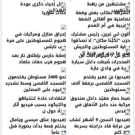
3 مشتبهين من رهط
خلال إحياء ذكرى عودة
بالتهريب
الهذالين
الشرطة تطالب بفض وقفة
حادث سوريا
تضامنية مع أهالي الضفة
الغربية في أم الفحم
ألون-لي غرين، رئيس مشترك
إحراق منازل ومركبات في
حزب "لكلِّنا مكان": لا تصدّقوا
هجوم للمستوطنين على صرة
رواية المستوطنين والجيش
غرب نابلس
على ما جرى في قرية تل
أكثر من 7 كيلوغرامات من
إصابة حارس بإطلاق نار بعد
المخدرات ضُبطت داخل سيارة
هجوم قرب حفات جلعاد
أجرة في وادي عارة
(فيديو) بن غفير يقتحم
نحو 2400 مستوطن يقتحمون
المسجد الأقصىى برفقة آلاف
المسجد الأقصى وسط تشديد
المستوطنين
القيود على المصلين
ضبط حمار مقيّد داخل صندوق
انتقادات حادة لنتنياهو
مركبة عند حاجز الأنفاق في
والليكود بسبب فيديو أثار
القدس
جدلًا حول ن
(فيديو) السجن 9 أشهر لشاب
(فيديو) عناق ميسي ويامال
من عرابة قاد دراجته بسرعة
يختتم قصة بدأت بصورة قبل
285 كلم
18 عاماً