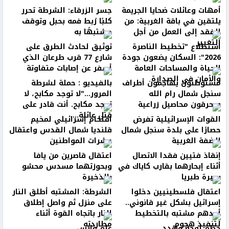
أمهات وعائلات ضحايا الجريمة
جسر الزرقاء: الشرطة تحرر
يلتقين في باقة الغربية: من
كلبًا رُبط فمه بحبل وتوقف
الفقد إلى العمل من أجل
مشتبهًا به
التغيير
استطلاع "تخطيط الناصرة
توثيق لحادث الطرق على
2026": السكان يضعون جودة
شارع 77 قرب طرعان الذي
الحياة والمساحات العامة
أسفر عن إصابات متفاوتة
والأمان في الصدارة
مستوطنون يهاجمون أطراف
بالفيديو : حملة لشرطة
سنجل شمال رام الله
المرور..."لا توجد مكابح، لا
ويحرقون محاصيل زراعية
توجد مكابح. أنت قادر على
قتل عائلة...
القوات الإسرائيلية تفرض
اقتحام إسرائيلي لمخيم
حصارًا على بلدة سنجل شمال
قلنديا شمال القدس واعتقال
الضفة الغربية
عشرات المواطنين
إنقاذ فتيين فقدا الاتصال
اعتقال قاصرين من يافا
أثناء إبحارهما بقارب كاياك في
وبحوزتهما مسدس محشو
بحيرة طبريا
بالذخيرة
اعتقال فلسطينيين دخلوا
الشرطة: المشتبه أطلق النار
إسرائيل بشكل غير قانوني..
على منزل ثم واصل إطلاق
أحدهم مشتبه بالتخطيط
النار باتجاه القوة أثناء
لتنفيذ هجوم
مطاردته
حطّم لوحة وهدد
علم فارس