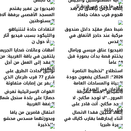
رواية المستوطنين والجيش
غرب نابلس
على ما جرى في قرية تل
إصابة حارس بإطلاق نار بعد
(فيديو) بن غفير يقتحم
هجوم قرب حفات جلعاد
المسجد الأقصىى برفقة آلا
المستوطنين
ضبط حمار مقيّد داخل صندوق
انتقادات حادة لنتنياهو
مركبة عند حاجز الأنفاق في
والليكود بسبب فيديو أثار
القدس
جدلًا حول ن
(فيديو) عناق ميسي ويامال
أمهات وعائلات ضحايا الجريمة
يختتم قصة بدأت بصورة قبل
يلتقين في باقة الغربية: من
18 عاماً
الفقد إلى العمل من أجل
التغيير
استطلاع "تخطيط الناصرة
توثيق لحادث الطرق على
2026": السكان يضعون جودة
شارع 77 قرب طرعان الذي
الحياة والمساحات العامة
أسفر عن إصابات متفاوتة
والأمان في الصدارة
بالفيديو : حملة لشرطة
القوات الإسرائيلية تفرض
المرور..."لا توجد مكابح، لا
حصارًا على بلدة سنجل شما
توجد مكابح. أنت قادر على
الضفة الغربية
قتل عائلة...
إنقاذ فتيين فقدا الاتصال
اعتقال قاصرين من يافا
أثناء إبحارهما بقارب كاياك في
وبحوزتهما مسدس محشو
بحيرة طبريا
بالذخيرة