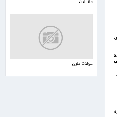
مقابلات
ئ
ة
ب
حوادث طرق
ة