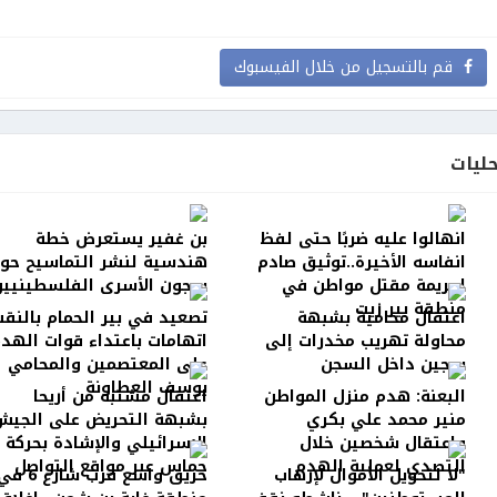
قم بالتسجيل من خلال الفيسبوك
ليات
انهالوا عليه ضربًا حتى لفظ
بن غفير يستعرض خطة
انفاسه الأخيرة..توثيق صادم
هندسية لنشر التماسيح حو
لجريمة مقتل مواطن في
سجون الأسرى الفلسطينيين
منطقة بير زيت
اعتقال محامية بشبهة
تصعيد في بير الحمام بالنقب
محاولة تهريب مخدرات إلى
اتهامات باعتداء قوات الهد
سجين داخل السجن
على المعتصمين والمحامي
يوسف العطاونة
البعنة: هدم منزل المواطن
اعتقال مشتبه من أريحا
منير محمد علي بكري
بشبهة التحريض على الجيش
واعتقال شخصين خلال
الإسرائيلي والإشادة بحركة
التصدي لعملية الهدم
حماس عبر مواقع التواصل
"لا لتحويل الأموال لإرهاب
حريق واسع قرب شارع 6 