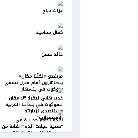
عزات ذباح
كمال محاميد
خالد حسن
مرشحو «لكلّنا مكان»
يتظاهرون أمام منزل تسفي
سوكوت في يتسهار
غدير هاني لبكرا: "لا مكان
لسوكوت في بلداتنا العربية
وسنتصدى لزياراته
الاستفزازية"
لائحة اتهام خطيرة في
“قضية عجلات الدم”: شابة من
جسر الزرقاء متهمة بتهريب