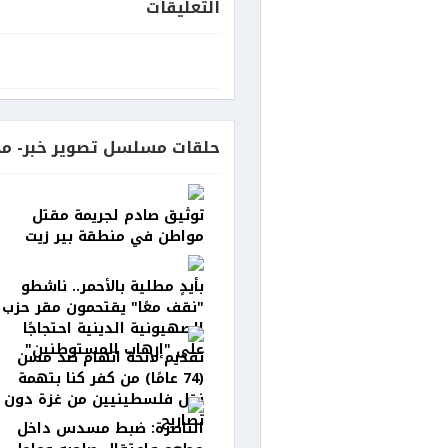
التعليقات
حلقات مسلسل تصوير خبر- مح
توثيق صادم لجريمة مقتل
مواطن في منطقة بير زيت
بأيدٍ مطلية بالأحمر.. ناشطو
"نقف معًا" يقتحمون مقر حزب
الصهيونية الدينية احتجاجًا
على "إرهاب المستوطنين"
تقديم لائحة اتهام ضد مسن
(74 عامًا) من كفر كنا بتهمة
نقل فلسطينيين من غزة دون
تصاريح
الناصرة: ضبط مسدس داخل