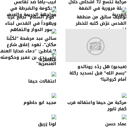
مركبة تتسع لـ7 أشخاص خلال
أبيب–يافا ضد تقاعس
حملة مرورية في الضفة
الحكومة والشرطة في
الغربية
مواجهة الجريمة والعنف
توقيف سائق من منطقة
"حوار السلام" تجمع عرباً
القدس عرّض كلبه للخطر
ويهوداً في القدس لبناء
لتصوير فيديو
جسور الحوار والتفاهم
سالي عبد مرشحة “لكلِّنا
مكان”، تقود إغلاق شارع
الشاطئ: “دماء ضحايا العنف
على يدي بن غفير وحكومته
مظاهرة
العنصرية”
(فيديو) هل ردّد رونالدو
"بسم الله" قبل تسديد ركلة
أمام كرواتيا؟
اعتقالات حيفا
مركبة من حيفا واعتقاله قرب
مجيد ابو حاطوم
كفار تابور
عماد حسن
لونا زريق