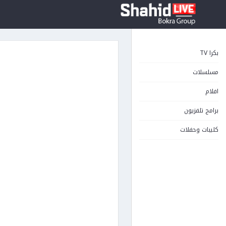
بكرا TV
مسلسلات
افلام
برامج تلفزيون
كليبات وحفلات