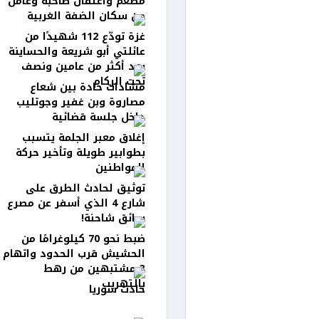
مطعم واعتقال صاحبه وعامل
من سكان الضفة الغربية
غزة تودّع 112 شهيدًا من
عائلتي أبو شريعة والحساينة
بعد أكثر من عامين ونصف
تحت الركام
مشادات حادة بين شعاع
مصاروة وبن غفير وجوتليب
داخل جلسة قضائية
إغلاق معبر الجلمة يتسبب
بطوابير طويلة وتأخير حركة
المواطنين
توثيق لحادث الطرق على
شارع 4 الذي أسفر عن مصرع
سائق شاحنة!
ضبط نحو 70 كيلوغرامًا من
الحشيش قرب الحدود واتهام
3 مشتبهين من رهط
بالتهريب
حادث سوريا