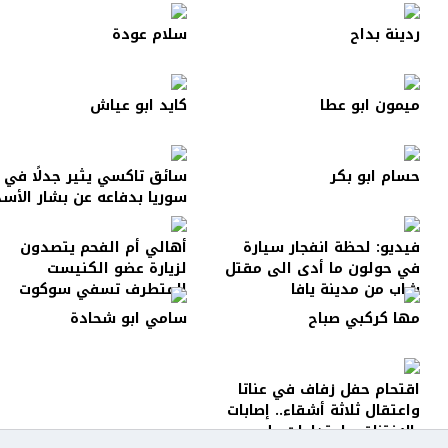
ردينة بداح
سلام عودة
ميمون ابو عطا
كايد ابو عياش
حسام ابو بكر
سائق تاكسي يثير جدلًا في
سوريا بدفاعه عن بشار الأسد
فيديو: لحظة انفجار سيارة
أهالي أم الفحم يتصدون
في حولون ما أدى الى مقتل
لزيارة عضو الكنيست
شاب من مدينة يافا
المتطرف تسفي سوكوت
مها كركبي صباح
سامي ابو شحادة
اقتحام حفل زفاف في عناتا
واعتقال ثلاثة أشقاء.. إصابات
بالاختناق واعتداءات على