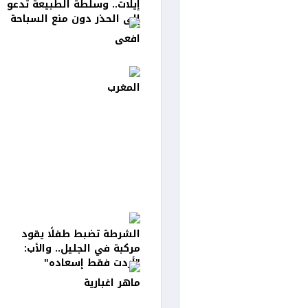
إيلات.. وسلطة الطبيعة تدعو
إلى الحذر دون منع السباحة
افعى
المغرب
الشرطة تضبط طفلًا يقود
مركبة في الجليل.. والأب:
"أردت فقط إسعاده"
ماهر اغبارية