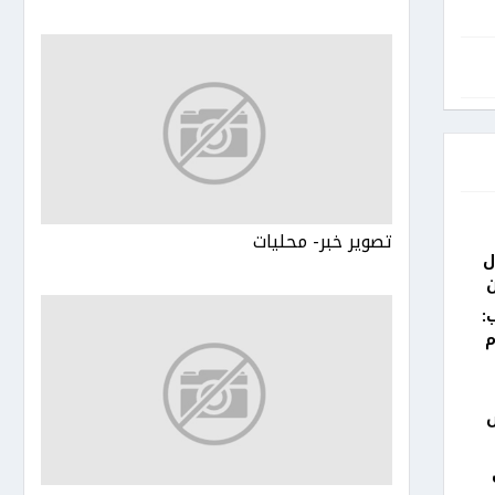
تصوير خبر- محليات
ل
:
م
في