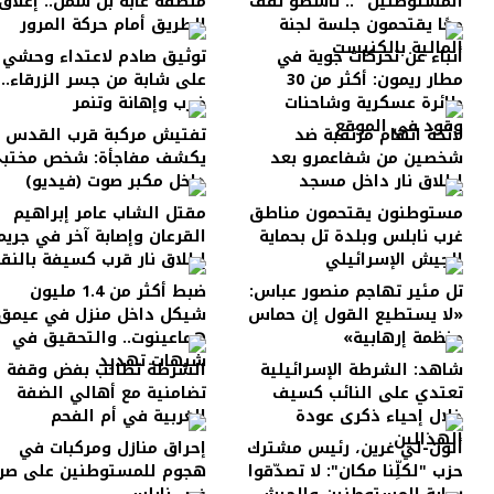
المستوطنين" .. ناشطو نقف
منطقة غابة بن شمن.. إغلاق
معًا يقتحمون جلسة لجنة
الطريق أمام حركة المرور
المالية بالكنيست
أنباء عن تحركات جوية في
توثيق صادم لاعتداء وحشي
مطار ريمون: أكثر من 30
على شابة من جسر الزرقاء..
طائرة عسكرية وشاحنات
ضرب وإهانة وتنمر
وقود في الموقع
لائحة اتهام مرتقبة ضد
تفتيش مركبة قرب القدس
شخصين من شفاعمرو بعد
يكشف مفاجأة: شخص مختب
إطلاق نار داخل مسجد
داخل مكبر صوت (فيديو)
مستوطنون يقتحمون مناطق
مقتل الشاب عامر إبراهيم
غرب نابلس وبلدة تل بحماية
القرعان وإصابة آخر في جريم
الجيش الإسرائيلي
إطلاق نار قرب كسيفة بالنق
تل مئير تهاجم منصور عباس:
ضبط أكثر من 1.4 مليون
«لا يستطيع القول إن حماس
شيكل داخل منزل في عيمق
منظمة إرهابية»
هماعينوت.. والتحقيق في
شبهات تهديد
شاهد: الشرطة الإسرائيلية
الشرطة تطالب بفض وقفة
تعتدي على النائب كسيف
تضامنية مع أهالي الضفة
خلال إحياء ذكرى عودة
الغربية في أم الفحم
الهذالين
ألون-لي غرين، رئيس مشترك
إحراق منازل ومركبات في
حزب "لكلِّنا مكان": لا تصدّقوا
هجوم للمستوطنين على صر