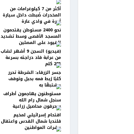
أكثر من 7 كيلوغرامات من
المخدرات ضُبطت داخل سيارة
أجرة في وادي عارة
نحو 2400 مستوطن يقتحمون
المسجد الأقصى وسط تشديد
القيود على المصلين
(فيديو) السجن 9 أشهر لشاب
من عرابة قاد دراجته بسرعة
285 كلم
جسر الزرقاء: الشرطة تحرر
كلبًا رُبط فمه بحبل وتوقف
مشتبهًا به
مستوطنون يهاجمون أطراف
سنجل شمال رام الله
ويحرقون محاصيل زراعية
اقتحام إسرائيلي لمخيم
قلنديا شمال القدس واعتقال
عشرات المواطنين