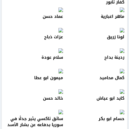
كفار تابور
ماهر اغبارية
عماد حسن
لونا زريق
عزات ذباح
ردينة بداح
سلام عودة
كمال محاميد
ميمون ابو عطا
كايد ابو عياش
خالد حسن
حسام ابو بكر
سائق تاكسي يثير جدلًا في
سوريا بدفاعه عن بشار الأسد