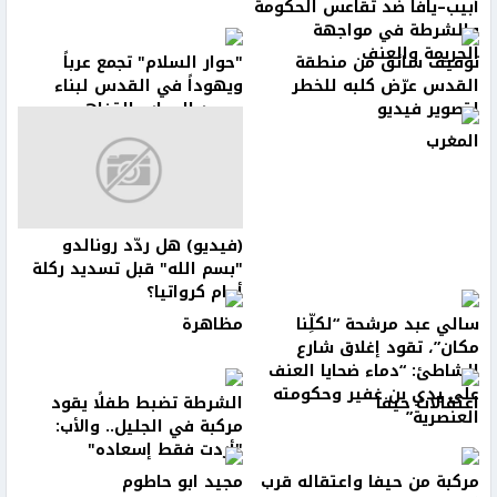
أبيب–يافا ضد تقاعس الحكومة
والشرطة في مواجهة
الجريمة والعنف
توقيف سائق من منطقة
"حوار السلام" تجمع عرباً
القدس عرّض كلبه للخطر
ويهوداً في القدس لبناء
لتصوير فيديو
جسور الحوار والتفاهم
المغرب
(فيديو) هل ردّد رونالدو
"بسم الله" قبل تسديد ركلة
أمام كرواتيا؟
سالي عبد مرشحة “لكلِّنا
مظاهرة
مكان”، تقود إغلاق شارع
الشاطئ: “دماء ضحايا العنف
على يدي بن غفير وحكومته
اعتقالات حيفا
الشرطة تضبط طفلًا يقود
العنصرية”
مركبة في الجليل.. والأب:
"أردت فقط إسعاده"
مركبة من حيفا واعتقاله قرب
مجيد ابو حاطوم