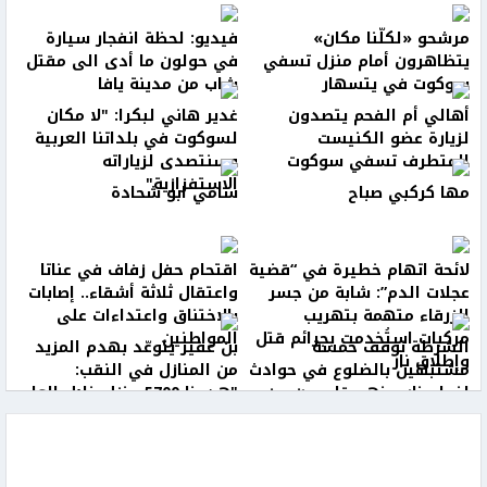
مرشحو «لكلّنا مكان»
فيديو: لحظة انفجار سيارة
يتظاهرون أمام منزل تسفي
في حولون ما أدى الى مقتل
سوكوت في يتسهار
شاب من مدينة يافا
أهالي أم الفحم يتصدون
غدير هاني لبكرا: "لا مكان
لزيارة عضو الكنيست
لسوكوت في بلداتنا العربية
المتطرف تسفي سوكوت
وسنتصدى لزياراته
الاستفزازية"
مها كركبي صباح
سامي ابو شحادة
لائحة اتهام خطيرة في “قضية
اقتحام حفل زفاف في عناتا
عجلات الدم”: شابة من جسر
واعتقال ثلاثة أشقاء.. إصابات
الزرقاء متهمة بتهريب
بالاختناق واعتداءات على
مركبات استُخدمت بجرائم قتل
المواطنين
الشرطة توقف خمسة
بن غفير يتوعّد بهدم المزيد
وإطلاق نار
مشتبهين بالضلوع في حوادث
من المنازل في النقب:
إضرام نار بينهم قاصرون من
"هدمنا 5700 منزل خلال العام
شرقي القدس
الأخير"