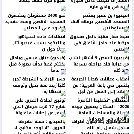
المخدرات ضُبطت داخل سيارة
هجوم قرب حفات جلعاد
أجرة في وادي عارة
(فيديو) بن غفير يقتحم
نحو 2400 مستوطن يقتحمون
المسجد الأقصىى برفقة آلاف
المسجد الأقصى وسط تشديد
المستوطنين
القيود على المصلين
ضبط حمار مقيّد داخل صندوق
انتقادات حادة لنتنياهو
مركبة عند حاجز الأنفاق في
والليكود بسبب فيديو أثار
القدس
جدلًا حول ن
(فيديو) السجن 9 أشهر لشاب
(فيديو) عناق ميسي ويامال
من عرابة قاد دراجته بسرعة
يختتم قصة بدأت بصورة قبل
285 كلم
18 عاماً
أمهات وعائلات ضحايا الجريمة
جسر الزرقاء: الشرطة تحرر
يلتقين في باقة الغربية: من
كلبًا رُبط فمه بحبل وتوقف
الفقد إلى العمل من أجل
مشتبهًا به
التغيير
استطلاع "تخطيط الناصرة
توثيق لحادث الطرق على
2026": السكان يضعون جودة
شارع 77 قرب طرعان الذي
الحياة والمساحات العامة
أسفر عن إصابات متفاوتة
والأمان في الصدارة
مستوطنون يهاجمون أطراف
بالفيديو : حملة لشرطة
سنجل شمال رام الله
المرور..."لا توجد مكابح، لا