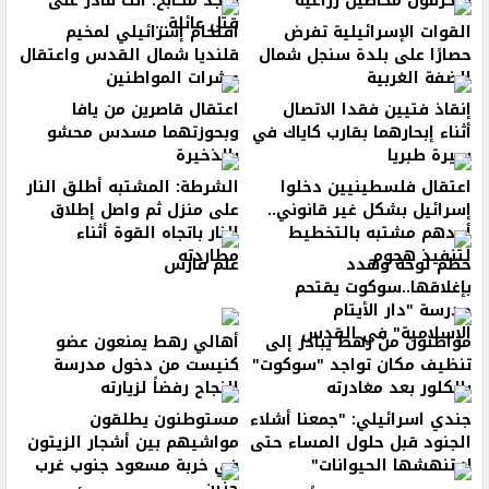
ويحرقون محاصيل زراعية
توجد مكابح. أنت قادر على
قتل عائلة...
القوات الإسرائيلية تفرض
اقتحام إسرائيلي لمخيم
حصارًا على بلدة سنجل شمال
قلنديا شمال القدس واعتقال
الضفة الغربية
عشرات المواطنين
إنقاذ فتيين فقدا الاتصال
اعتقال قاصرين من يافا
أثناء إبحارهما بقارب كاياك في
وبحوزتهما مسدس محشو
بحيرة طبريا
بالذخيرة
اعتقال فلسطينيين دخلوا
الشرطة: المشتبه أطلق النار
إسرائيل بشكل غير قانوني..
على منزل ثم واصل إطلاق
أحدهم مشتبه بالتخطيط
النار باتجاه القوة أثناء
لتنفيذ هجوم
مطاردته
حطّم لوحة وهدد
علم فارس
بإغلاقها..سوكوت يقتحم
مدرسة "دار الأيتام
الإسلامية" في القدس
مواطنون من رهط يبادر إلى
أهالي رهط يمنعون عضو
تنظيف مكان تواجد "سوكوت"
كنيست من دخول مدرسة
بالكلور بعد مغادرته
النجاح رفضاً لزيارته
جندي اسرائيلي: "جمعنا أشلاء
مستوطنون يطلقون
الجنود قبل حلول المساء حتى
مواشيهم بين أشجار الزيتون
لا تنهشها الحيوانات"
في خربة مسعود جنوب غرب
جنين