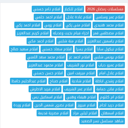
مسلسلات رمضان 2026
افلام للكبار
افلام تامر حسني
افلام عمر وسلمى
افلام غادة عادل
افلام احمد حلمي
افلام محمد هنيدي
افلام منى زكي
افلام روبي
افلام احمد زكي
افلام مصطفى قمر
اجزاء فيام بخيت وعديله
افلام كريم عبدالعزيز
افلام ياسمين عبدالعزيز
افلام منة شلبي
افلام احمد مكي
افلام نيكول سابا
افلام يسرا
افلام سعاد حسني
افلام سعيد صالح
افلام يونس شلبي
افلام احمد عز
افلام محمد سعد اللمبي
افلام عمرو دياب
افلام نور الشريف
افلام محمود عبدالعزيز
افلام عادل امام
افلام ميرفت امين
افلام حسن حسني
افلام رشدي اباظة
افلام شادية
افلام صباح
افلام عبدالحليم حافظ
افلام فاتن حمامة
افلام عمر الشريف
افلام فريد الاطرش
افلام ام كلثوم
افلام هيفاء وهبي
افلام اسماعيل يس
افلام دريد لحام
افلام فيروز
افلام نصرى شمس الدين
افلام وردة
افلام اسمهان
افلام ليلى مراد
افلام مصرية قديمة
شاهد مسلسل نسر الصعيد