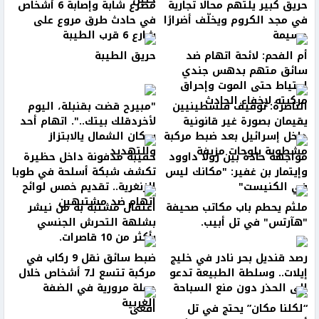
حريق كبير يلتهم محالًا تجارية
مصرع شابة وإصابة 6 أشخاص
في مجد الكروم ويخلّف أضرارًا
في حادث طرق مروع على
جسيمة
شارع 6 قرب الطيبة
أم الفحم: لائحة اتهام ضد
حريق الطيبة
سائق متهم بدهس جندي
احتياط حتى الموت وإحراق
مركبته لإخفاء الحادث
الناصرة: توقيف فلسطينيين
"مبيرح قضت بقنبلة، اليوم
يقيمان بصورة غير قانونية
لأخردقلك بيتك..". اتهام أحد
داخل إسرائيل بعد ضبط مركبة
سكان الشمال يالابتزاز
مشطوبة بلوحات مزيفة
والتهديد
مواجهة حادة بين رولا داوود
حقيبة مدفونة داخل حظيرة
وإيتمار بن غفير: "مكانك ليس
تكشف شبكة أسلحة في طوبا
في الكنيست"
الزنغرية.. تقديم خمس لوائح
اتهام ضد مشتبهين
ملثم يحطم باب مكاتب صحيفة
اعتقال مشتبه به من نيشر
"هآرتس" في تل أبيب.
بشلهة التحرش الجنسي
بأكثر من 10 قاصرات.
رصد قنديل بحر نادر في خليج
ضبط سائق نقل 9 ركاب في
إيلات.. وسلطة الطبيعة تدعو
مركبة تتسع لـ7 أشخاص خلال
إلى الحذر دون منع السباحة
حملة مرورية في الضفة
الغربية
“لكلنا مكان” يحتج في تل
افعى