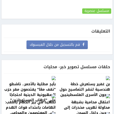
مسلسل عنصرية
التعليقات
قم بالتسجيل من خلال الفيسبوك
حلقات مسلسل تصوير خبر- محليات
بن غفير يستعرض خطة
بأيدٍ مطلية بالأحمر.. ناشطو
هندسية لنشر التماسيح حول
"نقف معًا" يقتحمون مقر حزب
سجون الأسرى الفلسطينيين
الصهيونية الدينية احتجاجًا
على "إرهاب المستوطنين"
اعتقال محامية بشبهة
تصعيد في بير الحمام بالنقب:
محاولة تهريب مخدرات إلى
اتهامات باعتداء قوات الهدم
سجين داخل السجن
على المعتصمين والمحامي