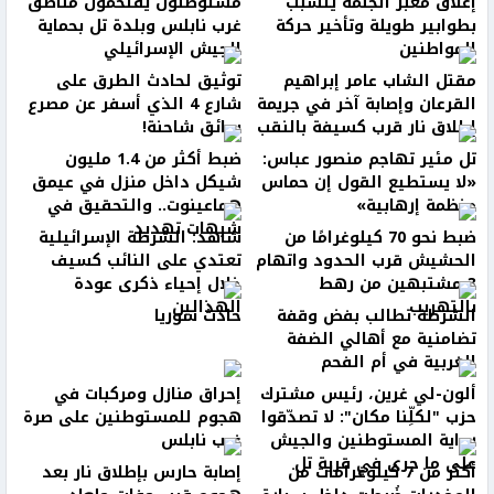
إغلاق معبر الجلمة يتسبب
مستوطنون يقتحمون مناطق
بطوابير طويلة وتأخير حركة
غرب نابلس وبلدة تل بحماية
المواطنين
الجيش الإسرائيلي
مقتل الشاب عامر إبراهيم
توثيق لحادث الطرق على
القرعان وإصابة آخر في جريمة
شارع 4 الذي أسفر عن مصرع
إطلاق نار قرب كسيفة بالنقب
سائق شاحنة!
تل مئير تهاجم منصور عباس:
ضبط أكثر من 1.4 مليون
«لا يستطيع القول إن حماس
شيكل داخل منزل في عيمق
منظمة إرهابية»
هماعينوت.. والتحقيق في
شبهات تهديد
ضبط نحو 70 كيلوغرامًا من
شاهد: الشرطة الإسرائيلية
الحشيش قرب الحدود واتهام
تعتدي على النائب كسيف
3 مشتبهين من رهط
خلال إحياء ذكرى عودة
بالتهريب
الهذالين
الشرطة تطالب بفض وقفة
حادث سوريا
تضامنية مع أهالي الضفة
الغربية في أم الفحم
ألون-لي غرين، رئيس مشترك
إحراق منازل ومركبات في
حزب "لكلِّنا مكان": لا تصدّقوا
هجوم للمستوطنين على صرة
رواية المستوطنين والجيش
غرب نابلس
على ما جرى في قرية تل
أكثر من 7 كيلوغرامات من
إصابة حارس بإطلاق نار بعد