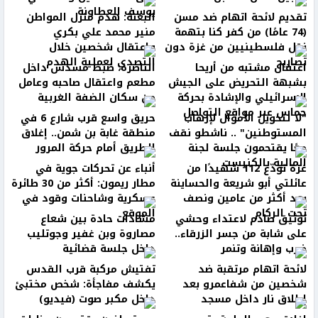
يوسف العطاونة
تقديم لائحة اتهام ضد مسن
البعنة: هدم منزل المواطن
(74 عامًا) من كفر كنا بتهمة
منير محمد علي بكري
نقل فلسطينيين من غزة دون
واعتقال شخصين خلال
تصاريح
التصدي لعملية الهدم
اعتقال مشتبه من أريحا
الناصرة: ضبط مسدس داخل
بشبهة التحريض على الجيش
مطعم واعتقال صاحبه وعامل
الإسرائيلي والإشادة بحركة
من سكان الضفة الغربية
حماس عبر مواقع التواصل
"لا لتحويل الأموال لإرهاب
حريق واسع قرب شارع 6 في
المستوطنين" .. ناشطو نقف
منطقة غابة بن شمن.. إغلاق
معًا يقتحمون جلسة لجنة
الطريق أمام حركة المرور
المالية بالكنيست
غزة تودّع 112 شهيدًا من
أنباء عن تحركات جوية في
عائلتي أبو شريعة والحساينة
مطار ريمون: أكثر من 30 طائرة
بعد أكثر من عامين ونصف
عسكرية وشاحنات وقود في
تحت الركام
الموقع
توثيق صادم لاعتداء وحشي
مشادات حادة بين شعاع
على شابة من جسر الزرقاء..
مصاروة وبن غفير وجوتليب
ضرب وإهانة وتنمر
داخل جلسة قضائية
لائحة اتهام مرتقبة ضد
تفتيش مركبة قرب القدس
شخصين من شفاعمرو بعد
يكشف مفاجأة: شخص مختبئ
إطلاق نار داخل مسجد
داخل مكبر صوت (فيديو)