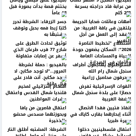
(فيديو) السجن 9 أشهر لشاب
(فيديو) عناق ميسي ويامال
من عرابة قاد دراجته بسرعة
يختتم قصة بدأت بصورة قبل
285 كلم
18 عاماً
أمهات وعائلات ضحايا الجريمة
جسر الزرقاء: الشرطة تحرر
يلتقين في باقة الغربية: من
كلبًا رُبط فمه بحبل وتوقف
الفقد إلى العمل من أجل
مشتبهًا به
التغيير
استطلاع "تخطيط الناصرة
توثيق لحادث الطرق على
2026": السكان يضعون جودة
شارع 77 قرب طرعان الذي
الحياة والمساحات العامة
أسفر عن إصابات متفاوتة
والأمان في الصدارة
مستوطنون يهاجمون أطراف
بالفيديو : حملة لشرطة
سنجل شمال رام الله
المرور..."لا توجد مكابح، لا
ويحرقون محاصيل زراعية
توجد مكابح. أنت قادر على
قتل عائلة...
القوات الإسرائيلية تفرض
اقتحام إسرائيلي لمخيم
حصارًا على بلدة سنجل شمال
قلنديا شمال القدس واعتقال
الضفة الغربية
عشرات المواطنين
إنقاذ فتيين فقدا الاتصال
اعتقال قاصرين من يافا
أثناء إبحارهما بقارب كاياك في
وبحوزتهما مسدس محشو
بحيرة طبريا
بالذخيرة
اعتقال فلسطينيين دخلوا
الشرطة: المشتبه أطلق النار
إسرائيل بشكل غير قانوني..
على منزل ثم واصل إطلاق