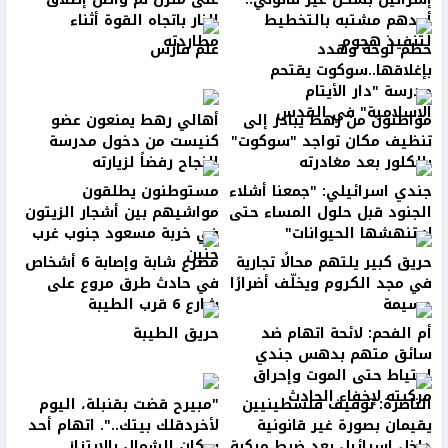
أحدهم مشتبه بالتخطيط
النار باتجاه القوة أثناء
لتنفيذ هجوم
مطاردته
حطّم لوحة وهدد
علم فارس
بإغلاقها..سوكوت يقتحم
مدرسة "دار الأيتام
الإسلامية" في القدس
مواطنون من رهط يبادر إلى
أهالي رهط يمنعون عضو
تنظيف مكان تواجد "سوكوت"
كنيست من دخول مدرسة
بالكلور بعد مغادرته
النجاح رفضاً لزيارته
جندي اسرائيلي: "جمعنا أشلاء
مستوطنون يطلقون
الجنود قبل حلول المساء حتى
مواشيهم بين أشجار الزيتون
لا تنهشها الحيوانات"
في خربة مسعود جنوب غرب
جنين
حريق كبير يلتهم محالًا تجارية
مصرع شابة وإصابة 6 أشخاص
في مجد الكروم ويخلّف أضرارًا
في حادث طرق مروع على
جسيمة
شارع 6 قرب الطيبة
أم الفحم: لائحة اتهام ضد
حريق الطيبة
سائق متهم بدهس جندي
احتياط حتى الموت وإحراق
مركبته لإخفاء الحادث
الناصرة: توقيف فلسطينيين
"مبيرح قضت بقنبلة، اليوم
يقيمان بصورة غير قانونية
لأخردقلك بيتك..". اتهام أحد
داخل إسرائيل بعد ضبط مركبة
سكان الشمال يالابتزاز