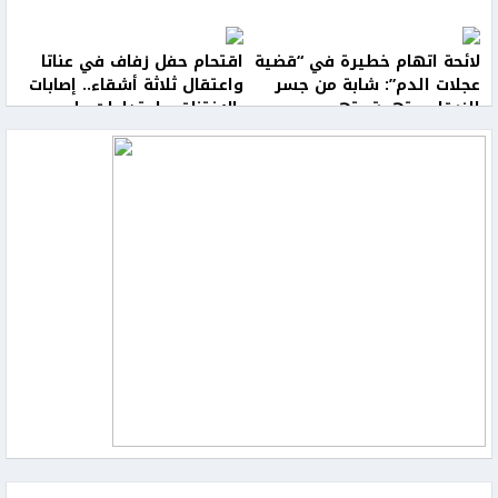
لائحة اتهام خطيرة في “قضية
اقتحام حفل زفاف في عناتا
عجلات الدم”: شابة من جسر
واعتقال ثلاثة أشقاء.. إصابات
الزرقاء متهمة بتهريب
بالاختناق واعتداءات على
مركبات استُخدمت بجرائم قتل
المواطنين
وإطلاق نار