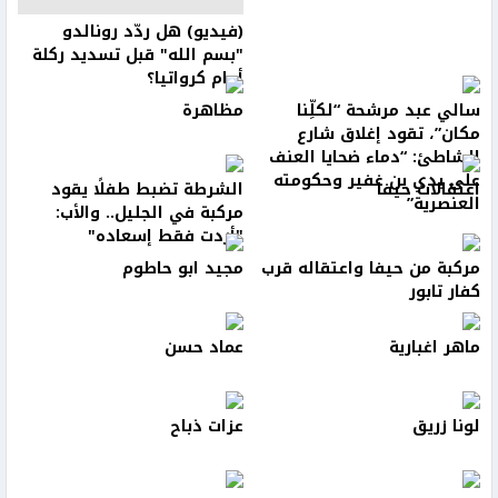
(فيديو) هل ردّد رونالدو
"بسم الله" قبل تسديد ركلة
أمام كرواتيا؟
سالي عبد مرشحة “لكلِّنا
مظاهرة
مكان”، تقود إغلاق شارع
الشاطئ: “دماء ضحايا العنف
على يدي بن غفير وحكومته
اعتقالات حيفا
الشرطة تضبط طفلًا يقود
العنصرية”
مركبة في الجليل.. والأب:
"أردت فقط إسعاده"
مركبة من حيفا واعتقاله قرب
مجيد ابو حاطوم
كفار تابور
ماهر اغبارية
عماد حسن
لونا زريق
عزات ذباح