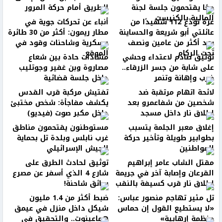
معًا يقتحمون جلسة لجنة
الطريق أمام حركة المرور
المالية بالكنيست
غزة تودّع 112 شهيدًا من
أنباء عن تحركات جوية في
عائلتي أبو شريعة والحساينة
مطار ريمون: أكثر من 30 طائرة
بعد أكثر من عامين ونصف
عسكرية وشاحنات وقود في
تحت الركام
الموقع
توثيق صادم لاعتداء وحشي
مشادات حادة بين شعاع
على شابة من جسر الزرقاء..
مصاروة وبن غفير وجوتليب
ضرب وإهانة وتنمر
داخل جلسة قضائية
لائحة اتهام مرتقبة ضد
تفتيش مركبة قرب القدس
شخصين من شفاعمرو بعد
يكشف مفاجأة: شخص مختبئ
إطلاق نار داخل مسجد
داخل مكبر صوت (فيديو)
إغلاق معبر الجلمة يتسبب
مستوطنون يقتحمون مناطق
بطوابير طويلة وتأخير حركة
غرب نابلس وبلدة تل بحماية
المواطنين
الجيش الإسرائيلي
مقتل الشاب عامر إبراهيم
توثيق لحادث الطرق على
القرعان وإصابة آخر في جريمة
شارع 4 الذي أسفر عن مصرع
إطلاق نار قرب كسيفة بالنقب
سائق شاحنة!
تل مئير تهاجم منصور عباس:
ضبط أكثر من 1.4 مليون
«لا يستطيع القول إن حماس
شيكل داخل منزل في عيمق
منظمة إرهابية»
هماعينوت.. والتحقيق في