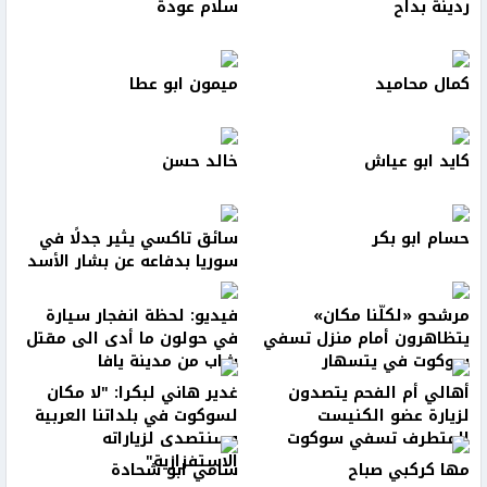
ردينة بداح
سلام عودة
كمال محاميد
ميمون ابو عطا
كايد ابو عياش
خالد حسن
حسام ابو بكر
سائق تاكسي يثير جدلًا في
سوريا بدفاعه عن بشار الأسد
مرشحو «لكلّنا مكان»
فيديو: لحظة انفجار سيارة
يتظاهرون أمام منزل تسفي
في حولون ما أدى الى مقتل
سوكوت في يتسهار
شاب من مدينة يافا
أهالي أم الفحم يتصدون
غدير هاني لبكرا: "لا مكان
لزيارة عضو الكنيست
لسوكوت في بلداتنا العربية
المتطرف تسفي سوكوت
وسنتصدى لزياراته
الاستفزازية"
مها كركبي صباح
سامي ابو شحادة