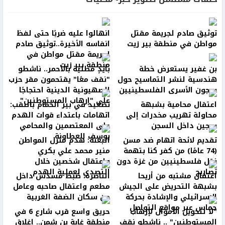
توثيق صادم لجريمة مقتل
انهالوا عليه ضربًا حتى لفظ
مواطن في منطقة بير زيت
انفاسه الأخيرة..توثيق صادم
لجريمة مقتل مواطن في
منطقة بير زيت
بن غفير يستعرض خطة
بأيدٍ مطلية بالأحمر.. ناشطو
هندسية لنشر التماسيح حول
"نقف معًا" يقتحمون مقر حزب
سجون الأسرى الفلسطينيين
الصهيونية الدينية احتجاجًا
على "إرهاب المستوطنين"
اعتقال محامية بشبهة
تصعيد في بير الحمام بالنقب:
محاولة تهريب مخدرات إلى
اتهامات باعتداء قوات الهدم
سجين داخل السجن
على المعتصمين والمحامي
يوسف العطاونة
تقديم لائحة اتهام ضد مسن
البعنة: هدم منزل المواطن
(74 عامًا) من كفر كنا بتهمة
منير محمد علي بكري
نقل فلسطينيين من غزة دون
واعتقال شخصين خلال
تصاريح
التصدي لعملية الهدم
اعتقال مشتبه من أريحا
الناصرة: ضبط مسدس داخل
بشبهة التحريض على الجيش
مطعم واعتقال صاحبه وعامل
الإسرائيلي والإشادة بحركة
من سكان الضفة الغربية
حماس عبر مواقع التواصل
"لا لتحويل الأموال لإرهاب
حريق واسع قرب شارع 6 في
المستوطنين" .. ناشطو نقف
منطقة غابة بن شمن.. إغلاق