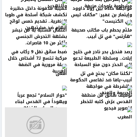
مشطوبة بلوحات مزيفة
والتهديد
مواجهة حادة بين رولا داوود
حقيبة مدفونة داخل حظيرة
وإيتمار بن غفير: "مكانك ليس
تكشف شبكة أسلحة في طوبا
في الكنيست"
الزنغرية.. تقديم خمس لوائح
اتهام ضد مشتبهين
ملثم يحطم باب مكاتب صحيفة
اعتقال مشتبه به من نيشر
"هآرتس" في تل أبيب.
بشلهة التحرش الجنسي
بأكثر من 10 قاصرات.
رصد قنديل بحر نادر في خليج
ضبط سائق نقل 9 ركاب في
إيلات.. وسلطة الطبيعة تدعو
مركبة تتسع لـ7 أشخاص خلال
إلى الحذر دون منع السباحة
حملة مرورية في الضفة
الغربية
“لكلنا مكان” يحتج في تل
افعى
أبيب–يافا ضد تقاعس الحكومة
والشرطة في مواجهة
الجريمة والعنف
توقيف سائق من منطقة
"حوار السلام" تجمع عرباً
القدس عرّض كلبه للخطر
ويهوداً في القدس لبناء
لتصوير فيديو
جسور الحوار والتفاهم
المغرب