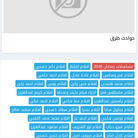
حوادث طرق
مسلسلات رمضان 2026
افلام للكبار
افلام تامر حسني
افلام عمر وسلمى
افلام غادة عادل
افلام احمد حلمي
افلام محمد هنيدي
افلام منى زكي
افلام روبي
افلام احمد زكي
افلام مصطفى قمر
اجزاء فيام بخيت وعديله
افلام كريم عبدالعزيز
افلام ياسمين عبدالعزيز
افلام منة شلبي
افلام احمد مكي
افلام نيكول سابا
افلام يسرا
افلام سعاد حسني
افلام سعيد صالح
افلام يونس شلبي
افلام احمد عز
افلام محمد سعد اللمبي
افلام عمرو دياب
افلام نور الشريف
افلام محمود عبدالعزيز
افلام عادل امام
افلام ميرفت امين
افلام حسن حسني