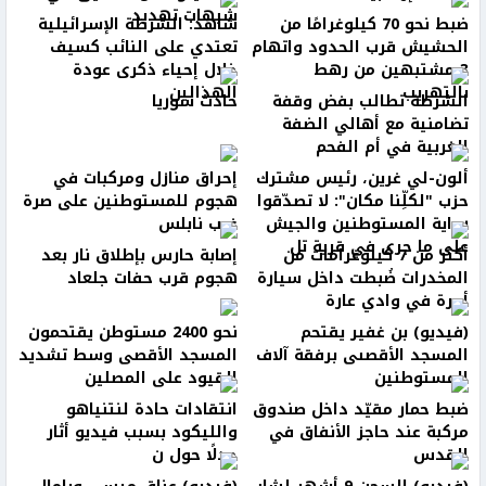
شبهات تهديد
ضبط نحو 70 كيلوغرامًا من
شاهد: الشرطة الإسرائيلية
الحشيش قرب الحدود واتهام
تعتدي على النائب كسيف
3 مشتبهين من رهط
خلال إحياء ذكرى عودة
بالتهريب
الهذالين
الشرطة تطالب بفض وقفة
حادث سوريا
تضامنية مع أهالي الضفة
الغربية في أم الفحم
ألون-لي غرين، رئيس مشترك
إحراق منازل ومركبات في
حزب "لكلِّنا مكان": لا تصدّقوا
هجوم للمستوطنين على صرة
رواية المستوطنين والجيش
غرب نابلس
على ما جرى في قرية تل
أكثر من 7 كيلوغرامات من
إصابة حارس بإطلاق نار بعد
المخدرات ضُبطت داخل سيارة
هجوم قرب حفات جلعاد
أجرة في وادي عارة
(فيديو) بن غفير يقتحم
نحو 2400 مستوطن يقتحمون
المسجد الأقصىى برفقة آلاف
المسجد الأقصى وسط تشديد
المستوطنين
القيود على المصلين
ضبط حمار مقيّد داخل صندوق
انتقادات حادة لنتنياهو
مركبة عند حاجز الأنفاق في
والليكود بسبب فيديو أثار
القدس
جدلًا حول ن