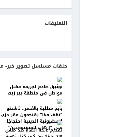
التعليقات
حلقات مسلسل تصوير خبر- مح
توثيق صادم لجريمة مقتل
مواطن في منطقة بير زيت
بأيدٍ مطلية بالأحمر.. ناشطو
"نقف معًا" يقتحمون مقر حزب
الصهيونية الدينية احتجاجًا
على "إرهاب المستوطنين"
تقديم لائحة اتهام ضد مسن
(74 عامًا) من كفر كنا بتهمة