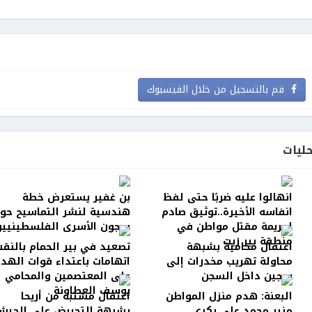
قم بالتسجيل من خلال الفيسبوك
ليات
انهالوا عليه ضربًا حتى لفظ
بن غفير يستعرض خطة
انفاسه الأخيرة..توثيق صادم
هندسية لنشر التماسيح حو
لجريمة مقتل مواطن في
سجون الأسرى الفلسطينيين
منطقة بير زيت
اعتقال محامية بشبهة
تصعيد في بير الحمام بالنقب
محاولة تهريب مخدرات إلى
اتهامات باعتداء قوات الهد
سجين داخل السجن
على المعتصمين والمحامي
يوسف العطاونة
البعنة: هدم منزل المواطن
اعتقال مشتبه من أريحا
منير محمد علي بكري
بشبهة التحريض على الجيش