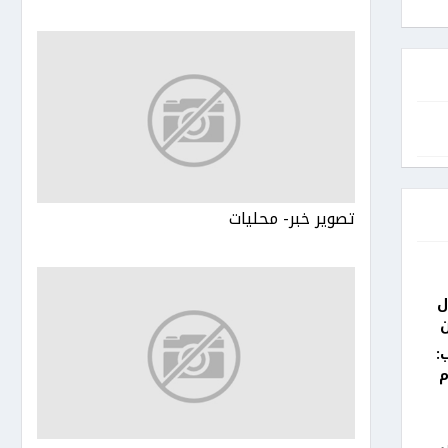
تصوير خبر- محليات
ل
:
م