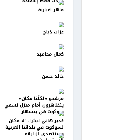
"أردت فقط إسعاده"
ماهر اغبارية
عزات ذباح
كمال محاميد
خالد حسن
مرشحو «لكلّنا مكان»
يتظاهرون أمام منزل تسفي
سوكوت في يتسهار
غدير هاني لبكرا: "لا مكان
لسوكوت في بلداتنا العربية
وسنتصدى لزياراته