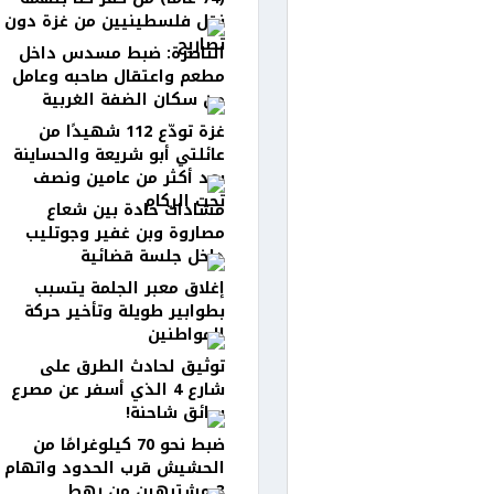
نقل فلسطينيين من غزة دون
تصاريح
الناصرة: ضبط مسدس داخل
مطعم واعتقال صاحبه وعامل
من سكان الضفة الغربية
غزة تودّع 112 شهيدًا من
عائلتي أبو شريعة والحساينة
بعد أكثر من عامين ونصف
تحت الركام
مشادات حادة بين شعاع
مصاروة وبن غفير وجوتليب
داخل جلسة قضائية
إغلاق معبر الجلمة يتسبب
بطوابير طويلة وتأخير حركة
المواطنين
توثيق لحادث الطرق على
شارع 4 الذي أسفر عن مصرع
سائق شاحنة!
ضبط نحو 70 كيلوغرامًا من
الحشيش قرب الحدود واتهام
3 مشتبهين من رهط