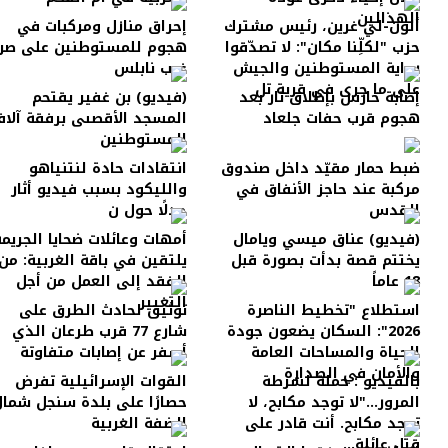
الهذالين
ألون-لي غرين، رئيس مشترك
إحراق منازل ومركبات في
حزب "لكلِّنا مكان": لا تصدّقوا
هجوم للمستوطنين على صر
رواية المستوطنين والجيش
غرب نابلس
على ما جرى في قرية تل
إصابة حارس بإطلاق نار بعد
(فيديو) بن غفير يقتحم
هجوم قرب حفات جلعاد
المسجد الأقصىى برفقة آلا
المستوطنين
ضبط حمار مقيّد داخل صندوق
انتقادات حادة لنتنياهو
مركبة عند حاجز الأنفاق في
والليكود بسبب فيديو أثار
القدس
جدلًا حول ن
(فيديو) عناق ميسي ويامال
أمهات وعائلات ضحايا الجريمة
يختتم قصة بدأت بصورة قبل
يلتقين في باقة الغربية: من
18 عاماً
الفقد إلى العمل من أجل
التغيير
استطلاع "تخطيط الناصرة
توثيق لحادث الطرق على
2026": السكان يضعون جودة
شارع 77 قرب طرعان الذي
الحياة والمساحات العامة
أسفر عن إصابات متفاوتة
والأمان في الصدارة
بالفيديو : حملة لشرطة
القوات الإسرائيلية تفرض
المرور..."لا توجد مكابح، لا
حصارًا على بلدة سنجل شما
توجد مكابح. أنت قادر على
الضفة الغربية
قتل عائلة...