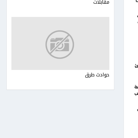
مقابلات
في
ئ
حوادث طرق
ة
ب