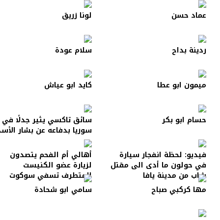
عماد حسن
لونا زريق
ردينة بداح
سلام عودة
ميمون ابو عطا
كايد ابو عياش
حسام ابو بكر
سائق تاكسي يثير جدلًا في
سوريا بدفاعه عن بشار الأسد
فيديو: لحظة انفجار سيارة
أهالي أم الفحم يتصدون
في حولون ما أدى الى مقتل
لزيارة عضو الكنيست
شاب من مدينة يافا
المتطرف تسفي سوكوت
مها كركبي صباح
سامي ابو شحادة