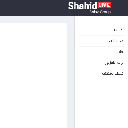
بكرا TV
مسلسلات
افلام
برامج تلفزيون
كليبات وحفلات