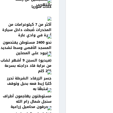
بالتهريب
حادث سوريا
أكثر من 7 كيلوغرامات من
المخدرات ضُبطت داخل سيارة
أجرة في وادي عارة
نحو 2400 مستوطن يقتحمون
المسجد الأقصى وسط تشديد
القيود على المصلين
(فيديو) السجن 9 أشهر لشاب
من عرابة قاد دراجته بسرعة
285 كلم
جسر الزرقاء: الشرطة تحرر
كلبًا رُبط فمه بحبل وتوقف
مشتبهًا به
مستوطنون يهاجمون أطراف
سنجل شمال رام الله
ويحرقون محاصيل زراعية