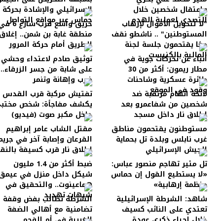
واعتقال شخصين خلال
الإسرائيلي والإشادة بحركة
التصدي لعملية الهدم
حماس عبر مواقع التواصل
"لا لتحويل الأموال لإرهاب
حريق واسع قرب شارع 6 
المستوطنين" .. ناشطو نقف
منطقة غابة بن شمن.. إغلاق
معًا يقتحمون جلسة لجنة
الطريق أمام حركة المرور
المالية بالكنيست
أنباء عن تحركات جوية في
توثيق صادم لاعتداء وحشي
مطار ريمون: أكثر من 30
على شابة من جسر الزرقاء..
طائرة عسكرية وشاحنات
ضرب وإهانة وتنمر
وقود في الموقع
لائحة اتهام مرتقبة ضد
تفتيش مركبة قرب القدس
شخصين من شفاعمرو بعد
يكشف مفاجأة: شخص مختب
إطلاق نار داخل مسجد
داخل مكبر صوت (فيديو)
مستوطنون يقتحمون مناطق
مقتل الشاب عامر إبراهيم
غرب نابلس وبلدة تل بحماية
القرعان وإصابة آخر في جريم
الجيش الإسرائيلي
إطلاق نار قرب كسيفة بالنق
تل مئير تهاجم منصور عباس:
ضبط أكثر من 1.4 مليون
«لا يستطيع القول إن حماس
شيكل داخل منزل في عيمق
منظمة إرهابية»
هماعينوت.. والتحقيق في
شبهات تهديد
شاهد: الشرطة الإسرائيلية
الشرطة تطالب بفض وقفة
تعتدي على النائب كسيف
تضامنية مع أهالي الضفة
خلال إحياء ذكرى عودة
الغربية في أم الفحم