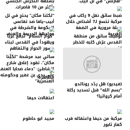
"هآرتس" في تل أبيب.
بشلهة التحرش الجنسي
بأكثر من 10 قاصرات.
ضبط سائق نقل 9 ركاب في
“لكلنا مكان” يحتج في تل
مركبة تتسع لـ7 أشخاص خلال
أبيب–يافا ضد تقاعس
حملة مرورية في الضفة
الحكومة والشرطة في
الغربية
مواجهة الجريمة والعنف
توقيف سائق من منطقة
"حوار السلام" تجمع عرباً
القدس عرّض كلبه للخطر
ويهوداً في القدس لبناء
لتصوير فيديو
جسور الحوار والتفاهم
سالي عبد مرشحة “لكلِّنا
مكان”، تقود إغلاق شارع
الشاطئ: “دماء ضحايا العنف
على يدي بن غفير وحكومته
مظاهرة
العنصرية”
(فيديو) هل ردّد رونالدو
"بسم الله" قبل تسديد ركلة
أمام كرواتيا؟
اعتقالات حيفا
مركبة من حيفا واعتقاله قرب
مجيد ابو حاطوم
كفار تابور