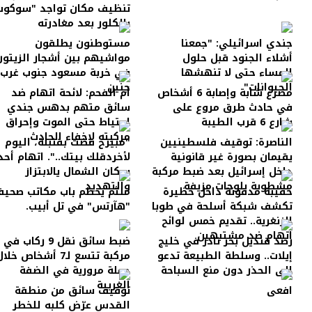
تنظيف مكان تواجد "سوكوت
بالكلور بعد مغادرته
جندي اسرائيلي: "جمعنا
مستوطنون يطلقون
أشلاء الجنود قبل حلول
مواشيهم بين أشجار الزيتون
المساء حتى لا تنهشها
في خربة مسعود جنوب غرب
الحيوانات"
جنين
مصرع شابة وإصابة 6 أشخاص
أم الفحم: لائحة اتهام ضد
في حادث طرق مروع على
سائق متهم بدهس جندي
شارع 6 قرب الطيبة
احتياط حتى الموت وإحراق
مركبته لإخفاء الحادث
الناصرة: توقيف فلسطينيين
"مبيرح قضت بقنبلة، اليوم
يقيمان بصورة غير قانونية
لأخردقلك بيتك..". اتهام أحد
داخل إسرائيل بعد ضبط مركبة
سكان الشمال يالابتزاز
مشطوبة بلوحات مزيفة
والتهديد
حقيبة مدفونة داخل حظيرة
ملثم يحطم باب مكاتب صحيف
تكشف شبكة أسلحة في طوبا
"هآرتس" في تل أبيب.
الزنغرية.. تقديم خمس لوائح
اتهام ضد مشتبهين
رصد قنديل بحر نادر في خليج
ضبط سائق نقل 9 ركاب في
إيلات.. وسلطة الطبيعة تدعو
مركبة تتسع لـ7 أشخاص خلا
إلى الحذر دون منع السباحة
حملة مرورية في الضفة
الغربية
افعى
توقيف سائق من منطقة
القدس عرّض كلبه للخطر