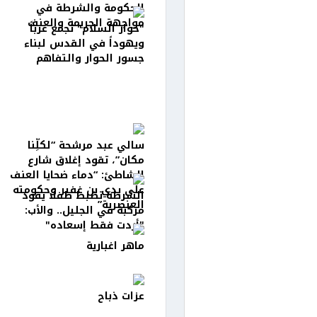
الحكومة والشرطة في
مواجهة الجريمة والعنف
"حوار السلام" تجمع عرباً
ويهوداً في القدس لبناء
جسور الحوار والتفاهم
سالي عبد مرشحة “لكلِّنا
مكان”، تقود إغلاق شارع
الشاطئ: “دماء ضحايا العنف
على يدي بن غفير وحكومته
الشرطة تضبط طفلًا يقود
العنصرية”
مركبة في الجليل.. والأب:
"أردت فقط إسعاده"
ماهر اغبارية
عزات ذباح