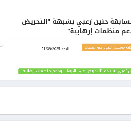
السابقة حنين زعبي بشبهة "التحريض
عم منظمات إرهابية"
نشر
ات مسلسل تصوير خبر- محليات
الأحد 21/09/2025
ين زعبي بشبهة "التحريض على الإرهاب ودعم منظمات إرهابية"