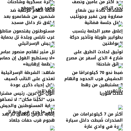
بعد أكثر من عامين ونصف
طائرة عسكرية وشاحنات
تحت الركام
وقود في الموقع
مشادات حادة بين شعاع
لائحة اتهام مرتقبة ضد
مصاروة وبن غفير وجوتليب
شخصين من شفاعمرو بعد
داخل جلسة قضائية
إطلاق نار داخل مسجد
إغلاق معبر الجلمة يتسبب
مستوطنون يقتحمون مناطق
بطوابير طويلة وتأخير حركة
غرب نابلس وبلدة تل بحماية
المواطنين
الجيش الإسرائيلي
توثيق لحادث الطرق على
تل مئير تهاجم منصور عباس:
شارع 4 الذي أسفر عن مصرع
«لا يستطيع القول إن حماس
سائق شاحنة!
منظمة إرهابية»
ضبط نحو 70 كيلوغرامًا من
شاهد: الشرطة الإسرائيلية
الحشيش قرب الحدود واتهام
تعتدي على النائب كسيف
3 مشتبهين من رهط
خلال إحياء ذكرى عودة
بالتهريب
الهذالين
حادث سوريا
ألون-لي غرين، رئيس مشتر
حزب "لكلِّنا مكان": لا تصدّقو
رواية المستوطنين والجيش
على ما جرى في قرية تل
أكثر من 7 كيلوغرامات من
إصابة حارس بإطلاق نار بعد
المخدرات ضُبطت داخل سيارة
هجوم قرب حفات جلعاد
أجرة في وادي عارة