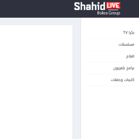
بكرا TV
مسلسلات
افلام
برامج تلفزيون
كليبات وحفلات