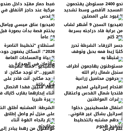
نحو 2400 مستوطن يقتحمون
ضبط حمار مقيّد داخل صندو
المسجد الأقصى وسط تشديد
مركبة عند حاجز الأنفاق في
القيود على المصلين
القدس
(فيديو) السجن 9 أشهر لشاب
(فيديو) عناق ميسي ويامال
من عرابة قاد دراجته بسرعة
يختتم قصة بدأت بصورة قبل
285 كلم
18 عاماً
جسر الزرقاء: الشرطة تحرر
استطلاع "تخطيط الناصرة
كلبًا رُبط فمه بحبل وتوقف
2026": السكان يضعون جودة
مشتبهًا به
الحياة والمساحات العامة
والأمان في الصدارة
مستوطنون يهاجمون أطراف
بالفيديو : حملة لشرطة
سنجل شمال رام الله
المرور..."لا توجد مكابح، لا
ويحرقون محاصيل زراعية
توجد مكابح. أنت قادر على
قتل عائلة...
اقتحام إسرائيلي لمخيم
إنقاذ فتيين فقدا الاتصال
قلنديا شمال القدس واعتقال
أثناء إبحارهما بقارب كاياك 
عشرات المواطنين
بحيرة طبريا
اعتقال فلسطينيين دخلوا
الشرطة: المشتبه أطلق النا
إسرائيل بشكل غير قانوني..
على منزل ثم واصل إطلاق
أحدهم مشتبه بالتخطيط
النار باتجاه القوة أثناء
لتنفيذ هجوم
مطاردته
علم فارس
مواطنون من رهط يبادر إلى