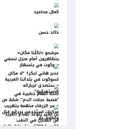
كمال محاميد
خالد حسن
مرشحو «لكلّنا مكان»
يتظاهرون أمام منزل تسفي
سوكوت في يتسهار
غدير هاني لبكرا: "لا مكان
لسوكوت في بلداتنا العربية
وسنتصدى لزياراته
الاستفزازية"
لائحة اتهام خطيرة في
“قضية عجلات الدم”: شابة من
جسر الزرقاء متهمة بتهريب
مركبات استُخدمت بجرائم قتل
بن غفير يتوعّد بهدم المزيد
وإطلاق نار
من المنازل في النقب:
"هدمنا 5700 منزل خلال العام