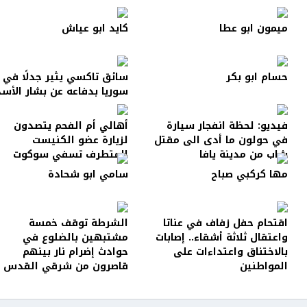
ميمون ابو عطا
كايد ابو عياش
حسام ابو بكر
سائق تاكسي يثير جدلًا في
سوريا بدفاعه عن بشار الأسد
فيديو: لحظة انفجار سيارة
أهالي أم الفحم يتصدون
في حولون ما أدى الى مقتل
لزيارة عضو الكنيست
شاب من مدينة يافا
المتطرف تسفي سوكوت
مها كركبي صباح
سامي ابو شحادة
اقتحام حفل زفاف في عناتا
الشرطة توقف خمسة
واعتقال ثلاثة أشقاء.. إصابات
مشتبهين بالضلوع في
بالاختناق واعتداءات على
حوادث إضرام نار بينهم
المواطنين
قاصرون من شرقي القدس