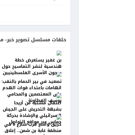
حلقات مسلسل تصوير خبر- مح
بن غفير يستعرض خطة
هندسية لنشر التماسيح حول
سجون الأسرى الفلسطينيين
تصعيد في بير الحمام بالنقب:
اتهامات باعتداء قوات الهدم
على المعتصمين والمحامي
يوسف العطاونة
اعتقال مشتبه من أريحا
بشبهة التحريض على الجيش
الإسرائيلي والإشادة بحركة
حماس عبر مواقع التواصل
حريق واسع قرب شارع 6 في
منطقة غابة بن شمن.. إغلاق