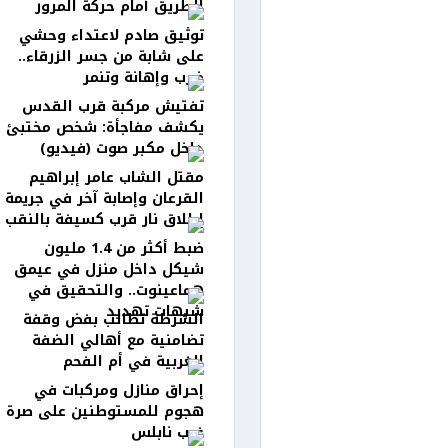
الطريق أمام حركة المرور
توثيق صادم لاعتداء وحشي
على شابة من جسر الزرقاء..
ضرب وإهانة وتنمر
تفتيش مركبة قرب القدس
يكشف مفاجأة: شخص مختبئ
داخل مكبر صوت (فيديو)
مقتل الشاب عامر إبراهيم
القرعان وإصابة آخر في جريمة
إطلاق نار قرب كسيفة بالنقب
ضبط أكثر من 1.4 مليون
شيكل داخل منزل في عيمق
هماعينوت.. والتحقيق في
شبهات تهديد
الشرطة تطالب بفض وقفة
تضامنية مع أهالي الضفة
الغربية في أم الفحم
إحراق منازل ومركبات في
هجوم للمستوطنين على صرة
غرب نابلس