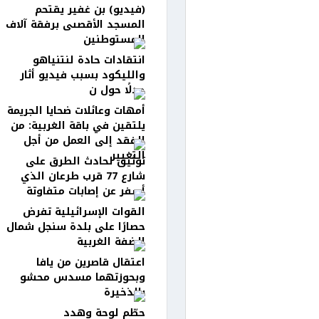
(فيديو) بن غفير يقتحم
المسجد الأقصىى برفقة آلاف
المستوطنين
انتقادات حادة لنتنياهو
والليكود بسبب فيديو أثار
جدلًا حول ن
أمهات وعائلات ضحايا الجريمة
يلتقين في باقة الغربية: من
الفقد إلى العمل من أجل
التغيير
توثيق لحادث الطرق على
شارع 77 قرب طرعان الذي
أسفر عن إصابات متفاوتة
القوات الإسرائيلية تفرض
حصارًا على بلدة سنجل شمال
الضفة الغربية
اعتقال قاصرين من يافا
وبحوزتهما مسدس محشو
بالذخيرة
حطّم لوحة وهدد