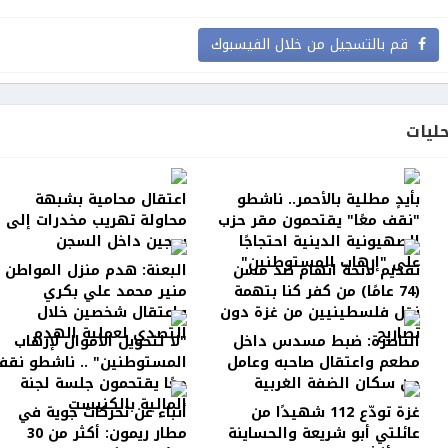
قم بالتسجيل من خلال الفيسبوك
ليات
بأيدٍ مطلية بالأحمر.. ناشطو
اعتقال محامية بشبهة
"نقف معًا" يقتحمون مقر حزب
محاولة تهريب مخدرات إلى
الصهيونية الدينية احتجاجًا
سجين داخل السجن
على "إرهاب المستوطنين"
تقديم لائحة اتهام ضد مسن
البعنة: هدم منزل المواطن
(74 عامًا) من كفر كنا بتهمة
منير محمد علي بكري
نقل فلسطينيين من غزة دون
واعتقال شخصين خلال
تصاريح
التصدي لعملية الهدم
الناصرة: ضبط مسدس داخل
"لا لتحويل الأموال لإرهاب
مطعم واعتقال صاحبه وعامل
المستوطنين" .. ناشطو نقف
من سكان الضفة الغربية
معًا يقتحمون جلسة لجنة
المالية بالكنيست
غزة تودّع 112 شهيدًا من
أنباء عن تحركات جوية في
عائلتي أبو شريعة والحساينة
مطار ريمون: أكثر من 30