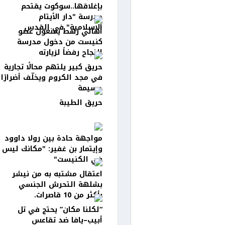
بإغلاقها..سوكوت يقتحم
مدرسة "دار الأيتام
الإسلامية" في القدس
أهالي رهط يمنعون عضو
كنيست من دخول مدرسة
النجاح رفضاً لزيارته
حريق كبير يلتهم محالًا تجارية
في مجد الكروم ويخلّف أضرارًا
جسيمة
حريق الطيبة
مواجهة حادة بين رولا داوود
وإيتمار بن غفير: "مكانك ليس
في الكنيست"
اعتقال مشتبه به من نيشر
بشلهة التحرش الجنسي
بأكثر من 10 قاصرات.
“لكلنا مكان” يحتج في تل
أبيب–يافا ضد تقاعس