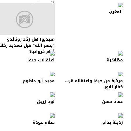
لتصوير فيديو
المغرب
(فيديو) هل ردّد رونالدو
"بسم الله" قبل تسديد ركلة
أمام كرواتيا؟
مظاهرة
اعتقالات حيفا
مركبة من حيفا واعتقاله قرب
مجيد ابو حاطوم
كفار تابور
عماد حسن
لونا زريق
ردينة بداح
سلام عودة