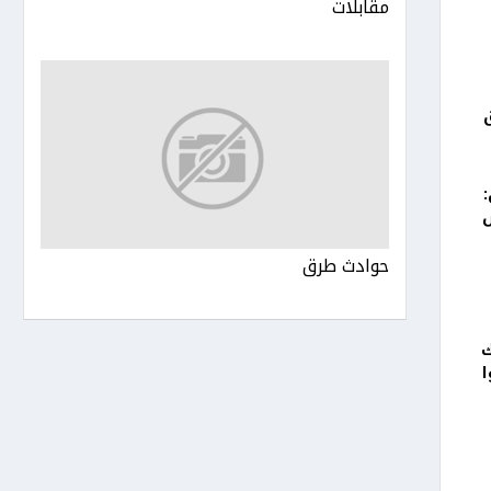
مقابلات
حوادث طرق
ك
ا