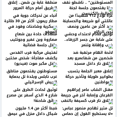
المستوطنين" .. ناشطو نقف
منطقة غابة بن شمن.. إغلاق
معًا يقتحمون جلسة لجنة
الطريق أمام حركة المرور
المالية بالكنيست
غزة تودّع 112 شهيدًا من
أنباء عن تحركات جوية في
عائلتي أبو شريعة والحساينة
مطار ريمون: أكثر من 30 طائرة
بعد أكثر من عامين ونصف
عسكرية وشاحنات وقود في
تحت الركام
الموقع
توثيق صادم لاعتداء وحشي
مشادات حادة بين شعاع
على شابة من جسر الزرقاء..
مصاروة وبن غفير وجوتليب
ضرب وإهانة وتنمر
داخل جلسة قضائية
لائحة اتهام مرتقبة ضد
تفتيش مركبة قرب القدس
شخصين من شفاعمرو بعد
يكشف مفاجأة: شخص مختبئ
إطلاق نار داخل مسجد
داخل مكبر صوت (فيديو)
إغلاق معبر الجلمة يتسبب
مستوطنون يقتحمون مناطق
بطوابير طويلة وتأخير حركة
غرب نابلس وبلدة تل بحماية
المواطنين
الجيش الإسرائيلي
مقتل الشاب عامر إبراهيم
توثيق لحادث الطرق على
القرعان وإصابة آخر في جريمة
شارع 4 الذي أسفر عن مصرع
إطلاق نار قرب كسيفة بالنقب
سائق شاحنة!
تل مئير تهاجم منصور عباس:
ضبط أكثر من 1.4 مليون
«لا يستطيع القول إن حماس
شيكل داخل منزل في عيمق