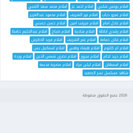
افلام يونس شلبي
افلام احمد عز
افلام محمد سعد اللمبي
افلام عمرو دياب
افلام نور الشريف
افلام محمود عبدالعزيز
افلام عادل امام
افلام ميرفت امين
افلام حسن حسني
افلام رشدي اباظة
افلام شادية
افلام صباح
افلام عبدالحليم حافظ
افلام فاتن حمامة
افلام عمر الشريف
افلام فريد الاطرش
افلام ام كلثوم
افلام هيفاء وهبي
افلام اسماعيل يس
افلام دريد لحام
افلام فيروز
افلام نصرى شمس الدين
افلام وردة
افلام اسمهان
افلام ليلى مراد
افلام مصرية قديمة
شاهد مسلسل نسر الصعيد
2026 جميع الحقوق محفوظة