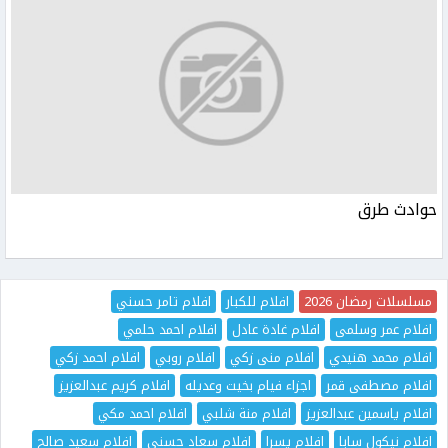
حوادث طرق
مسلسلات رمضان 2026
افلام للكبار
افلام تامر حسني
افلام عمر وسلمى
افلام غادة عادل
افلام احمد حلمي
افلام محمد هنيدي
افلام منى زكي
افلام روبي
افلام احمد زكي
افلام مصطفى قمر
اجزاء فيام بخيت وعديله
افلام كريم عبدالعزيز
افلام ياسمين عبدالعزيز
افلام منة شلبي
افلام احمد مكي
افلام نيكول سابا
افلام يسرا
افلام سعاد حسني
افلام سعيد صالح