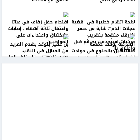
لائحة اتهام خطيرة في “قضية
اقتحام حفل زفاف في عناتا
عجلات الدم”: شابة من جسر
واعتقال ثلاثة أشقاء.. إصابات
الزرقاء متهمة بتهريب
بالاختناق واعتداءات على
مركبات استُخدمت بجرائم قتل
المواطنين
الشرطة توقف خمسة
بن غفير يتوعّد بهدم المزيد
وإطلاق نار
مشتبهين بالضلوع في حوادث
من المنازل في النقب:
إضرام نار بينهم قاصرون من
"هدمنا 5700 منزل خلال العام
شرقي القدس
الأخير"