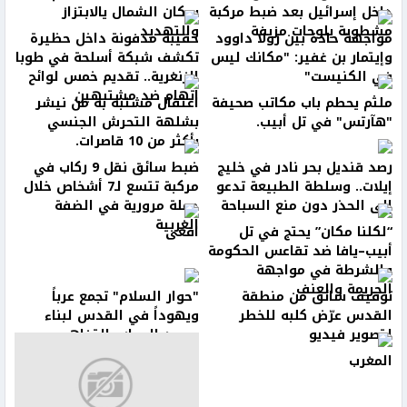
داخل إسرائيل بعد ضبط مركبة
سكان الشمال يالابتزاز
مشطوبة بلوحات مزيفة
والتهديد
مواجهة حادة بين رولا داوود
حقيبة مدفونة داخل حظيرة
وإيتمار بن غفير: "مكانك ليس
تكشف شبكة أسلحة في طوبا
في الكنيست"
الزنغرية.. تقديم خمس لوائح
اتهام ضد مشتبهين
ملثم يحطم باب مكاتب صحيفة
اعتقال مشتبه به من نيشر
"هآرتس" في تل أبيب.
بشلهة التحرش الجنسي
بأكثر من 10 قاصرات.
رصد قنديل بحر نادر في خليج
ضبط سائق نقل 9 ركاب في
إيلات.. وسلطة الطبيعة تدعو
مركبة تتسع لـ7 أشخاص خلال
إلى الحذر دون منع السباحة
حملة مرورية في الضفة
الغربية
“لكلنا مكان” يحتج في تل
افعى
أبيب–يافا ضد تقاعس الحكومة
والشرطة في مواجهة
الجريمة والعنف
توقيف سائق من منطقة
"حوار السلام" تجمع عرباً
القدس عرّض كلبه للخطر
ويهوداً في القدس لبناء
لتصوير فيديو
جسور الحوار والتفاهم
المغرب