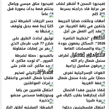
(فيديو) السجن 9 أشهر لشاب
(فيديو) عناق ميسي ويامال
من عرابة قاد دراجته بسرعة
يختتم قصة بدأت بصورة قبل
285 كلم
18 عاماً
أمهات وعائلات ضحايا الجريمة
جسر الزرقاء: الشرطة تحرر
يلتقين في باقة الغربية: من
كلبًا رُبط فمه بحبل وتوقف
الفقد إلى العمل من أجل
مشتبهًا به
التغيير
استطلاع "تخطيط الناصرة
توثيق لحادث الطرق على
2026": السكان يضعون جودة
شارع 77 قرب طرعان الذي
الحياة والمساحات العامة
أسفر عن إصابات متفاوتة
والأمان في الصدارة
مستوطنون يهاجمون أطراف
بالفيديو : حملة لشرطة
سنجل شمال رام الله
المرور..."لا توجد مكابح، لا
ويحرقون محاصيل زراعية
توجد مكابح. أنت قادر على
قتل عائلة...
القوات الإسرائيلية تفرض
اقتحام إسرائيلي لمخيم
حصارًا على بلدة سنجل شمال
قلنديا شمال القدس واعتقال
الضفة الغربية
عشرات المواطنين
إنقاذ فتيين فقدا الاتصال
اعتقال قاصرين من يافا
أثناء إبحارهما بقارب كاياك في
وبحوزتهما مسدس محشو
بحيرة طبريا
بالذخيرة
اعتقال فلسطينيين دخلوا
الشرطة: المشتبه أطلق النار