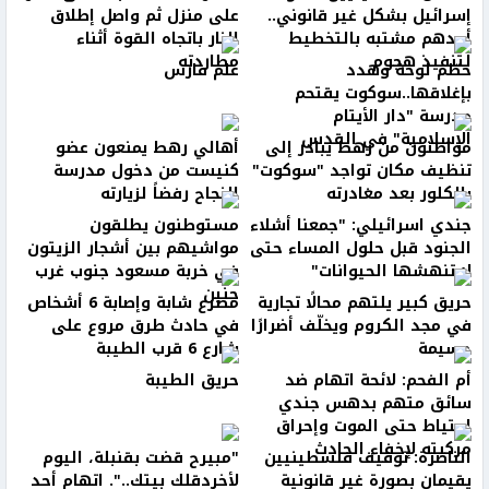
إسرائيل بشكل غير قانوني..
على منزل ثم واصل إطلاق
أحدهم مشتبه بالتخطيط
النار باتجاه القوة أثناء
لتنفيذ هجوم
مطاردته
حطّم لوحة وهدد
علم فارس
بإغلاقها..سوكوت يقتحم
مدرسة "دار الأيتام
الإسلامية" في القدس
مواطنون من رهط يبادر إلى
أهالي رهط يمنعون عضو
تنظيف مكان تواجد "سوكوت"
كنيست من دخول مدرسة
بالكلور بعد مغادرته
النجاح رفضاً لزيارته
جندي اسرائيلي: "جمعنا أشلاء
مستوطنون يطلقون
الجنود قبل حلول المساء حتى
مواشيهم بين أشجار الزيتون
لا تنهشها الحيوانات"
في خربة مسعود جنوب غرب
جنين
حريق كبير يلتهم محالًا تجارية
مصرع شابة وإصابة 6 أشخاص
في مجد الكروم ويخلّف أضرارًا
في حادث طرق مروع على
جسيمة
شارع 6 قرب الطيبة
أم الفحم: لائحة اتهام ضد
حريق الطيبة
سائق متهم بدهس جندي
احتياط حتى الموت وإحراق
مركبته لإخفاء الحادث
الناصرة: توقيف فلسطينيين
"مبيرح قضت بقنبلة، اليوم
يقيمان بصورة غير قانونية
لأخردقلك بيتك..". اتهام أحد