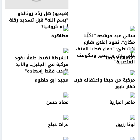
(فيديو) هل ردّد رونالدو
"بسم الله" قبل تسديد ركلة
أمام كرواتيا؟
سالي عبد مرشحة “لكلِّنا
مظاهرة
مكان”، تقود إغلاق شارع
الشاطئ: “دماء ضحايا العنف
على يدي بن غفير وحكومته
اعتقالات حيفا
الشرطة تضبط طفلًا يقود
العنصرية”
مركبة في الجليل.. والأب:
"أردت فقط إسعاده"
مركبة من حيفا واعتقاله قرب
مجيد ابو حاطوم
كفار تابور
ماهر اغبارية
عماد حسن
لونا زريق
عزات ذباح