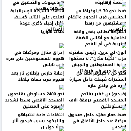
منظمة إرهابية»
هماعينوت.. والتحقيق في
شبهات تهديد
ضبط نحو 70 كيلوغرامًا من
شاهد: الشرطة الإسرائيلية
الحشيش قرب الحدود واتهام
تعتدي على النائب كسيف
3 مشتبهين من رهط
خلال إحياء ذكرى عودة
بالتهريب
الهذالين
الشرطة تطالب بفض وقفة
حادث سوريا
تضامنية مع أهالي الضفة
الغربية في أم الفحم
ألون-لي غرين، رئيس مشترك
إحراق منازل ومركبات في
حزب "لكلِّنا مكان": لا تصدّقوا
هجوم للمستوطنين على صرة
رواية المستوطنين والجيش
غرب نابلس
على ما جرى في قرية تل
أكثر من 7 كيلوغرامات من
إصابة حارس بإطلاق نار بعد
المخدرات ضُبطت داخل سيارة
هجوم قرب حفات جلعاد
أجرة في وادي عارة
(فيديو) بن غفير يقتحم
نحو 2400 مستوطن يقتحمون
المسجد الأقصىى برفقة آلاف
المسجد الأقصى وسط تشديد
المستوطنين
القيود على المصلين
ضبط حمار مقيّد داخل صندوق
انتقادات حادة لنتنياهو
مركبة عند حاجز الأنفاق في
والليكود بسبب فيديو أثار
القدس
جدلًا حول ن