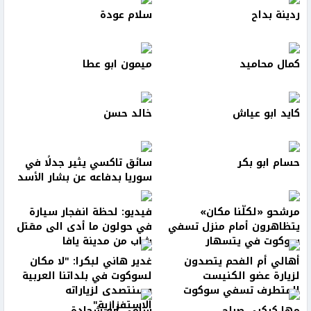
ردينة بداح
سلام عودة
كمال محاميد
ميمون ابو عطا
كايد ابو عياش
خالد حسن
حسام ابو بكر
سائق تاكسي يثير جدلًا في
سوريا بدفاعه عن بشار الأسد
مرشحو «لكلّنا مكان»
فيديو: لحظة انفجار سيارة
يتظاهرون أمام منزل تسفي
في حولون ما أدى الى مقتل
سوكوت في يتسهار
شاب من مدينة يافا
أهالي أم الفحم يتصدون
غدير هاني لبكرا: "لا مكان
لزيارة عضو الكنيست
لسوكوت في بلداتنا العربية
المتطرف تسفي سوكوت
وسنتصدى لزياراته
الاستفزازية"
مها كركبي صباح
سامي ابو شحادة