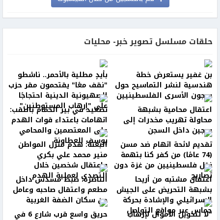
حلقات مسلسل تصوير خبر- محليات
بن غفير يستعرض خطة
بأيدٍ مطلية بالأحمر.. ناشطو
هندسية لنشر التماسيح حول
"نقف معًا" يقتحمون مقر حزب
سجون الأسرى الفلسطينيين
الصهيونية الدينية احتجاجًا
على "إرهاب المستوطنين"
اعتقال محامية بشبهة
تصعيد في بير الحمام بالنقب:
محاولة تهريب مخدرات إلى
اتهامات باعتداء قوات الهدم
سجين داخل السجن
على المعتصمين والمحامي
يوسف العطاونة
تقديم لائحة اتهام ضد مسن
البعنة: هدم منزل المواطن
(74 عامًا) من كفر كنا بتهمة
منير محمد علي بكري
نقل فلسطينيين من غزة دون
واعتقال شخصين خلال
تصاريح
التصدي لعملية الهدم
اعتقال مشتبه من أريحا
الناصرة: ضبط مسدس داخل
بشبهة التحريض على الجيش
مطعم واعتقال صاحبه وعامل
الإسرائيلي والإشادة بحركة
من سكان الضفة الغربية
حماس عبر مواقع التواصل
"لا لتحويل الأموال لإرهاب
حريق واسع قرب شارع 6 في