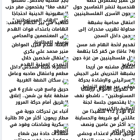
بن غفير يستعرض خطة
بأيدٍ مطلية بالأحمر.. ناشطو
هندسية لنشر التماسيح حول
"نقف معًا" يقتحمون مقر حزب
سجون الأسرى الفلسطينيين
الصهيونية الدينية احتجاجًا
على "إرهاب المستوطنين"
اعتقال محامية بشبهة
تصعيد في بير الحمام بالنقب:
محاولة تهريب مخدرات إلى
اتهامات باعتداء قوات الهدم
سجين داخل السجن
على المعتصمين والمحامي
يوسف العطاونة
تقديم لائحة اتهام ضد مسن
البعنة: هدم منزل المواطن
(74 عامًا) من كفر كنا بتهمة
منير محمد علي بكري
نقل فلسطينيين من غزة دون
واعتقال شخصين خلال
تصاريح
التصدي لعملية الهدم
اعتقال مشتبه من أريحا
الناصرة: ضبط مسدس داخل
بشبهة التحريض على الجيش
مطعم واعتقال صاحبه وعامل
الإسرائيلي والإشادة بحركة
من سكان الضفة الغربية
حماس عبر مواقع التواصل
"لا لتحويل الأموال لإرهاب
حريق واسع قرب شارع 6 في
المستوطنين" .. ناشطو نقف
منطقة غابة بن شمن.. إغلاق
معًا يقتحمون جلسة لجنة
الطريق أمام حركة المرور
المالية بالكنيست
غزة تودّع 112 شهيدًا من
أنباء عن تحركات جوية في
عائلتي أبو شريعة والحساينة
مطار ريمون: أكثر من 30 طائرة
بعد أكثر من عامين ونصف
عسكرية وشاحنات وقود في
تحت الركام
الموقع
توثيق صادم لاعتداء وحشي
مشادات حادة بين شعاع