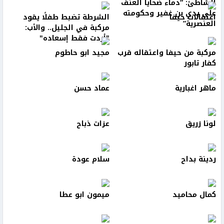
الشاطئ: “دماء ضحايا العنف
على يدي بن غفير وحكومته
اعتقالات حيفا
الشرطة تضبط طفلًا يقود
العنصرية”
مركبة في الجليل.. والأب:
"أردت فقط إسعاده"
مركبة من حيفا واعتقاله قرب
مجيد ابو حاطوم
كفار تابور
ماهر اغبارية
عماد حسن
لونا زريق
عزات ذباح
ردينة بداح
سلام عودة
كمال محاميد
ميمون ابو عطا