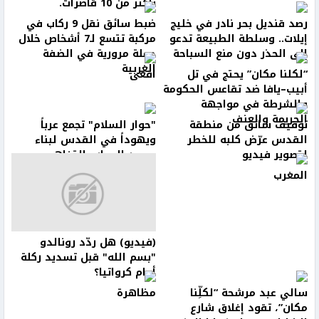
بأكثر من 10 قاصرات.
رصد قنديل بحر نادر في خليج
ضبط سائق نقل 9 ركاب في
إيلات.. وسلطة الطبيعة تدعو
مركبة تتسع لـ7 أشخاص خلال
إلى الحذر دون منع السباحة
حملة مرورية في الضفة
الغربية
“لكلنا مكان” يحتج في تل
افعى
أبيب–يافا ضد تقاعس الحكومة
والشرطة في مواجهة
الجريمة والعنف
توقيف سائق من منطقة
"حوار السلام" تجمع عرباً
القدس عرّض كلبه للخطر
ويهوداً في القدس لبناء
لتصوير فيديو
جسور الحوار والتفاهم
المغرب
(فيديو) هل ردّد رونالدو
"بسم الله" قبل تسديد ركلة
أمام كرواتيا؟
سالي عبد مرشحة “لكلِّنا
مظاهرة
مكان”، تقود إغلاق شارع