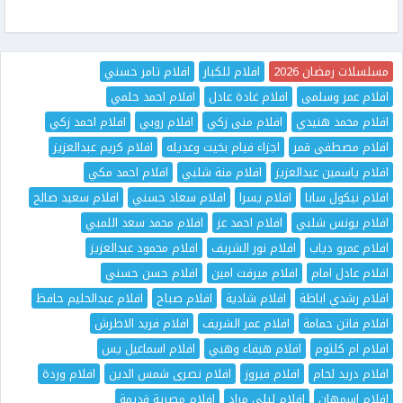
مسلسلات رمضان 2026
افلام للكبار
افلام تامر حسني
افلام عمر وسلمى
افلام غادة عادل
افلام احمد حلمي
افلام محمد هنيدي
افلام منى زكي
افلام روبي
افلام احمد زكي
افلام مصطفى قمر
اجزاء فيام بخيت وعديله
افلام كريم عبدالعزيز
افلام ياسمين عبدالعزيز
افلام منة شلبي
افلام احمد مكي
افلام نيكول سابا
افلام يسرا
افلام سعاد حسني
افلام سعيد صالح
افلام يونس شلبي
افلام احمد عز
افلام محمد سعد اللمبي
افلام عمرو دياب
افلام نور الشريف
افلام محمود عبدالعزيز
افلام عادل امام
افلام ميرفت امين
افلام حسن حسني
افلام رشدي اباظة
افلام شادية
افلام صباح
افلام عبدالحليم حافظ
افلام فاتن حمامة
افلام عمر الشريف
افلام فريد الاطرش
افلام ام كلثوم
افلام هيفاء وهبي
افلام اسماعيل يس
افلام دريد لحام
افلام فيروز
افلام نصرى شمس الدين
افلام وردة
افلام اسمهان
افلام ليلى مراد
افلام مصرية قديمة