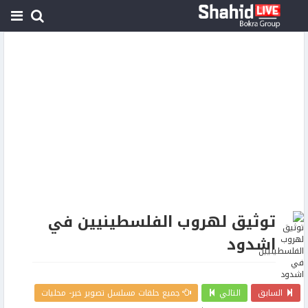
توثيق لهروب الفلسطينيين في
اشدود
السابق
التالي
جميع حلقات مسلسل تصوير خبر- محليات