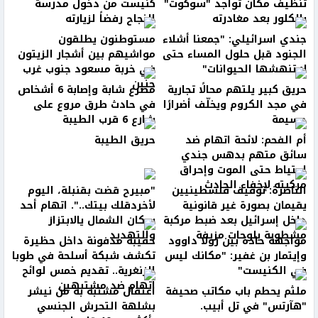
تنظيف مكان تواجد "سوكوت"
كنيست من دخول مدرسة
بالكلور بعد مغادرته
النجاح رفضاً لزيارته
جندي اسرائيلي: "جمعنا أشلاء
مستوطنون يطلقون
الجنود قبل حلول المساء حتى
مواشيهم بين أشجار الزيتون
لا تنهشها الحيوانات"
في خربة مسعود جنوب غرب
جنين
حريق كبير يلتهم محالًا تجارية
مصرع شابة وإصابة 6 أشخاص
في مجد الكروم ويخلّف أضرارًا
في حادث طرق مروع على
جسيمة
شارع 6 قرب الطيبة
أم الفحم: لائحة اتهام ضد
حريق الطيبة
سائق متهم بدهس جندي
احتياط حتى الموت وإحراق
مركبته لإخفاء الحادث
الناصرة: توقيف فلسطينيين
"مبيرح قضت بقنبلة، اليوم
يقيمان بصورة غير قانونية
لأخردقلك بيتك..". اتهام أحد
داخل إسرائيل بعد ضبط مركبة
سكان الشمال يالابتزاز
مشطوبة بلوحات مزيفة
والتهديد
مواجهة حادة بين رولا داوود
حقيبة مدفونة داخل حظيرة
وإيتمار بن غفير: "مكانك ليس
تكشف شبكة أسلحة في طوبا
في الكنيست"
الزنغرية.. تقديم خمس لوائح
اتهام ضد مشتبهين
ملثم يحطم باب مكاتب صحيفة
اعتقال مشتبه به من نيشر
"هآرتس" في تل أبيب.
بشلهة التحرش الجنسي