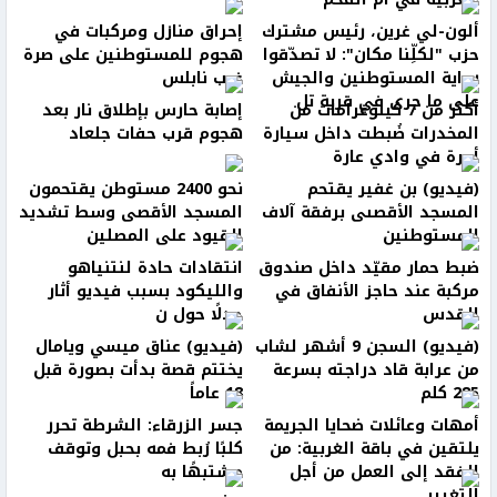
ألون-لي غرين، رئيس مشترك
إحراق منازل ومركبات في
حزب "لكلِّنا مكان": لا تصدّقوا
هجوم للمستوطنين على صرة
رواية المستوطنين والجيش
غرب نابلس
على ما جرى في قرية تل
أكثر من 7 كيلوغرامات من
إصابة حارس بإطلاق نار بعد
المخدرات ضُبطت داخل سيارة
هجوم قرب حفات جلعاد
أجرة في وادي عارة
(فيديو) بن غفير يقتحم
نحو 2400 مستوطن يقتحمون
المسجد الأقصىى برفقة آلاف
المسجد الأقصى وسط تشديد
المستوطنين
القيود على المصلين
ضبط حمار مقيّد داخل صندوق
انتقادات حادة لنتنياهو
مركبة عند حاجز الأنفاق في
والليكود بسبب فيديو أثار
القدس
جدلًا حول ن
(فيديو) السجن 9 أشهر لشاب
(فيديو) عناق ميسي ويامال
من عرابة قاد دراجته بسرعة
يختتم قصة بدأت بصورة قبل
285 كلم
18 عاماً
أمهات وعائلات ضحايا الجريمة
جسر الزرقاء: الشرطة تحرر
يلتقين في باقة الغربية: من
كلبًا رُبط فمه بحبل وتوقف
الفقد إلى العمل من أجل
مشتبهًا به
التغيير