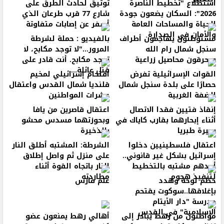
استطلاع "تخطيط الناصرة
توثيق لحادث الطرق على
2026": السكان يضعون جودة
شارع 77 قرب طرعان الذي
الحياة والمساحات العامة
أسفر عن إصابات متفاوتة
والأمان في الصدارة
مستوطنون يهاجمون أطراف
بالفيديو : حملة لشرطة
سنجل شمال رام الله
المرور..."لا توجد مكابح، لا
ويحرقون محاصيل زراعية
توجد مكابح. أنت قادر على
قتل عائلة...
القوات الإسرائيلية تفرض
اقتحام إسرائيلي لمخيم
حصارًا على بلدة سنجل شمال
قلنديا شمال القدس واعتقال
الضفة الغربية
عشرات المواطنين
إنقاذ فتيين فقدا الاتصال
اعتقال قاصرين من يافا
أثناء إبحارهما بقارب كاياك في
وبحوزتهما مسدس محشو
بحيرة طبريا
بالذخيرة
اعتقال فلسطينيين دخلوا
الشرطة: المشتبه أطلق النار
إسرائيل بشكل غير قانوني..
على منزل ثم واصل إطلاق
أحدهم مشتبه بالتخطيط
النار باتجاه القوة أثناء
لتنفيذ هجوم
مطاردته
حطّم لوحة وهدد
علم فارس
بإغلاقها..سوكوت يقتحم
مدرسة "دار الأيتام
الإسلامية" في القدس
مواطنون من رهط يبادر إلى
أهالي رهط يمنعون عضو