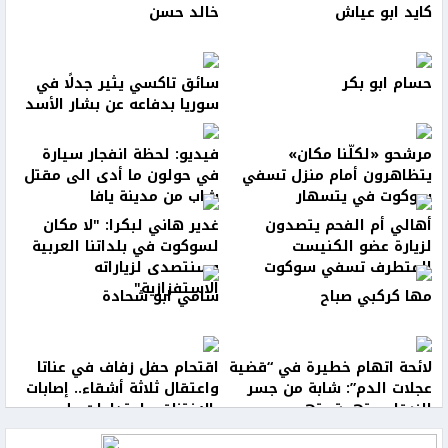
كايد ابو عياش
خالد حسن
حسام ابو بكر
سائق تاكسي يثير جدلًا في
سوريا بدفاعه عن بشار الأسد
مرشحو «لكلّنا مكان»
فيديو: لحظة انفجار سيارة
يتظاهرون أمام منزل تسفي
في حولون ما أدى الى مقتل
سوكوت في يتسهار
شاب من مدينة يافا
أهالي أم الفحم يتصدون
غدير هاني لبكرا: "لا مكان
لزيارة عضو الكنيست
لسوكوت في بلداتنا العربية
المتطرف تسفي سوكوت
وسنتصدى لزياراته
الاستفزازية"
مها كركبي صباح
سامي ابو شحادة
لائحة اتهام خطيرة في “قضية
اقتحام حفل زفاف في عناتا
عجلات الدم”: شابة من جسر
واعتقال ثلاثة أشقاء.. إصابات
الزرقاء متهمة بتهريب
بالاختناق واعتداءات على
مركبات استُخدمت بجرائم قتل
المواطنين