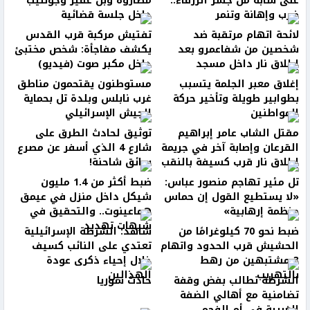
على شابة من جسر الزرقاء..
مصاروة وبن غفير وجوتليب
ضرب وإهانة وتنمر
داخل جلسة قضائية
لائحة اتهام مرتقبة ضد
تفتيش مركبة قرب القدس
شخصين من شفاعمرو بعد
يكشف مفاجأة: شخص مختبئ
إطلاق نار داخل مسجد
داخل مكبر صوت (فيديو)
إغلاق معبر الجلمة يتسبب
مستوطنون يقتحمون مناطق
بطوابير طويلة وتأخير حركة
غرب نابلس وبلدة تل بحماية
المواطنين
الجيش الإسرائيلي
مقتل الشاب عامر إبراهيم
توثيق لحادث الطرق على
القرعان وإصابة آخر في جريمة
شارع 4 الذي أسفر عن مصرع
إطلاق نار قرب كسيفة بالنقب
سائق شاحنة!
تل مئير تهاجم منصور عباس:
ضبط أكثر من 1.4 مليون
«لا يستطيع القول إن حماس
شيكل داخل منزل في عيمق
منظمة إرهابية»
هماعينوت.. والتحقيق في
شبهات تهديد
ضبط نحو 70 كيلوغرامًا من
شاهد: الشرطة الإسرائيلية
الحشيش قرب الحدود واتهام
تعتدي على النائب كسيف
3 مشتبهين من رهط
خلال إحياء ذكرى عودة
بالتهريب
الهذالين
الشرطة تطالب بفض وقفة
حادث سوريا
تضامنية مع أهالي الضفة
الغربية في أم الفحم