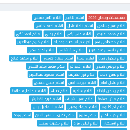
مسلسلات رمضان 2026
افلام للكبار
افلام تامر حسني
افلام عمر وسلمى
افلام غادة عادل
افلام احمد حلمي
افلام محمد هنيدي
افلام منى زكي
افلام روبي
افلام احمد زكي
افلام مصطفى قمر
اجزاء فيام بخيت وعديله
افلام كريم عبدالعزيز
افلام ياسمين عبدالعزيز
افلام منة شلبي
افلام احمد مكي
افلام نيكول سابا
افلام يسرا
افلام سعاد حسني
افلام سعيد صالح
افلام يونس شلبي
افلام احمد عز
افلام محمد سعد اللمبي
افلام عمرو دياب
افلام نور الشريف
افلام محمود عبدالعزيز
افلام عادل امام
افلام ميرفت امين
افلام حسن حسني
افلام رشدي اباظة
افلام شادية
افلام صباح
افلام عبدالحليم حافظ
افلام فاتن حمامة
افلام عمر الشريف
افلام فريد الاطرش
افلام ام كلثوم
افلام هيفاء وهبي
افلام اسماعيل يس
افلام دريد لحام
افلام فيروز
افلام نصرى شمس الدين
افلام وردة
افلام اسمهان
افلام ليلى مراد
افلام مصرية قديمة