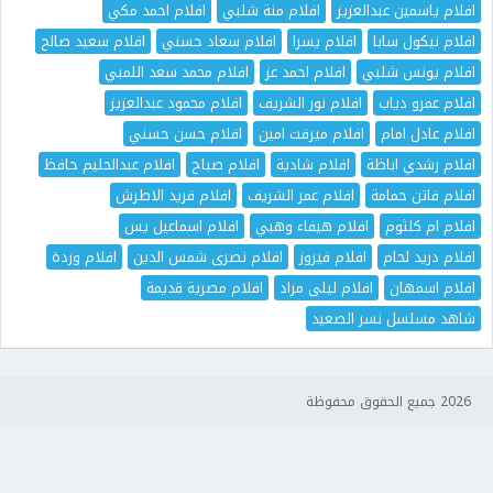
افلام ياسمين عبدالعزيز
افلام منة شلبي
افلام احمد مكي
افلام نيكول سابا
افلام يسرا
افلام سعاد حسني
افلام سعيد صالح
افلام يونس شلبي
افلام احمد عز
افلام محمد سعد اللمبي
افلام عمرو دياب
افلام نور الشريف
افلام محمود عبدالعزيز
افلام عادل امام
افلام ميرفت امين
افلام حسن حسني
افلام رشدي اباظة
افلام شادية
افلام صباح
افلام عبدالحليم حافظ
افلام فاتن حمامة
افلام عمر الشريف
افلام فريد الاطرش
افلام ام كلثوم
افلام هيفاء وهبي
افلام اسماعيل يس
افلام دريد لحام
افلام فيروز
افلام نصرى شمس الدين
افلام وردة
افلام اسمهان
افلام ليلى مراد
افلام مصرية قديمة
شاهد مسلسل نسر الصعيد
2026 جميع الحقوق محفوظة