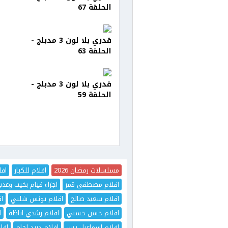
الحلقة 67
قدري بلا لون 3 مدبلج -
الحلقة 63
قدري بلا لون 3 مدبلج -
الحلقة 59
مسلسلات رمضان 2026
افلام للكبار
افل
افلام مصطفى قمر
اجزاء فيام بخيت وعدي
افلام سعيد صالح
افلام يونس شلبي
اف
افلام حسن حسني
افلام رشدي اباظة
ا
افلام اسماعيل يس
افلام دريد لحام
افل