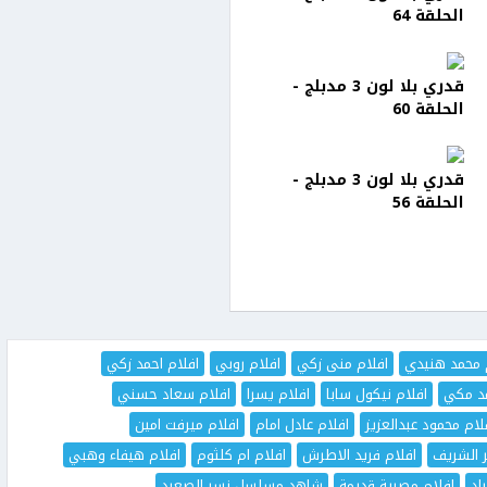
الحلقة 64
قدري بلا لون 3 مدبلج -
الحلقة 60
قدري بلا لون 3 مدبلج -
الحلقة 56
 محمد هنيدي
افلام منى زكي
افلام روبي
افلام احمد زكي
مد مكي
افلام نيكول سابا
افلام يسرا
افلام سعاد حسني
لام محمود عبدالعزيز
افلام عادل امام
افلام ميرفت امين
ر الشريف
افلام فريد الاطرش
افلام ام كلثوم
افلام هيفاء وهبي
اد
افلام مصرية قديمة
شاهد مسلسل نسر الصعيد