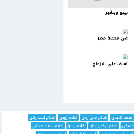
بيبو وبشير
في محطة مصر
اسف على الازعاج
 محمد هنيدي
افلام منى زكي
افلام روبي
افلام احمد زكي
مد مكي
افلام نيكول سابا
افلام يسرا
افلام سعاد حسني