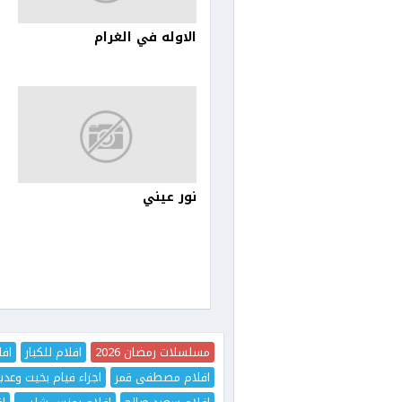
الاوله في الغرام
نور عيني
مسلسلات رمضان 2026
افلام للكبار
افل
افلام مصطفى قمر
اجزاء فيام بخيت وعدي