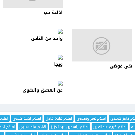
اذاعة حب
واحد من الناس
ويجا
هى فوضى
عن العشق والهوى
ام تامر حسني
افلام عمر وسلمى
افلام غادة عادل
افلام احمد حلمي
افلام
له
افلام كريم عبدالعزيز
افلام ياسمين عبدالعزيز
افلام منة شلبي
افلام اح