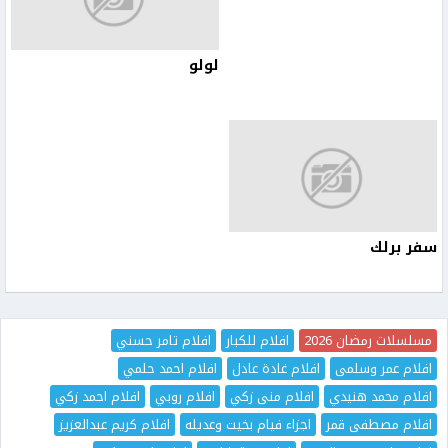
لولو
سفر برلك
مسلسلات رمضان 2026
افلام للكبار
افلام تامر حسني
افلام عمر وسلمى
افلام غادة عادل
افلام احمد حلمي
افلام محمد هنيدي
افلام منى زكي
افلام روبي
افلام احمد زكي
افلام مصطفى قمر
اجزاء فيام بخيت وعديله
افلام كريم عبدالعزيز