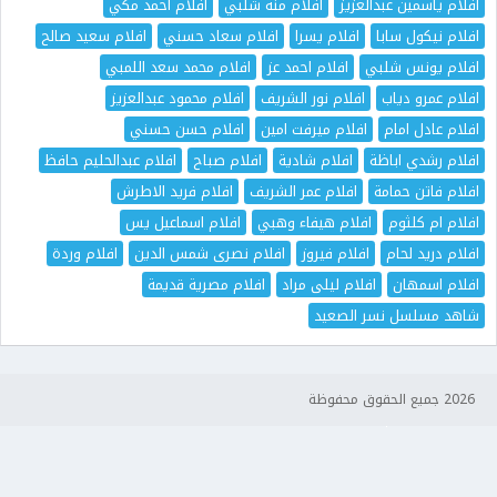
افلام ياسمين عبدالعزيز
افلام منة شلبي
افلام احمد مكي
افلام نيكول سابا
افلام يسرا
افلام سعاد حسني
افلام سعيد صالح
افلام يونس شلبي
افلام احمد عز
افلام محمد سعد اللمبي
افلام عمرو دياب
افلام نور الشريف
افلام محمود عبدالعزيز
افلام عادل امام
افلام ميرفت امين
افلام حسن حسني
افلام رشدي اباظة
افلام شادية
افلام صباح
افلام عبدالحليم حافظ
افلام فاتن حمامة
افلام عمر الشريف
افلام فريد الاطرش
افلام ام كلثوم
افلام هيفاء وهبي
افلام اسماعيل يس
افلام دريد لحام
افلام فيروز
افلام نصرى شمس الدين
افلام وردة
افلام اسمهان
افلام ليلى مراد
افلام مصرية قديمة
شاهد مسلسل نسر الصعيد
2026 جميع الحقوق محفوظة