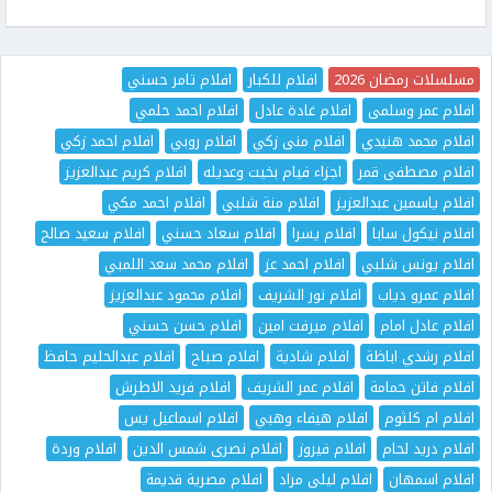
مسلسلات رمضان 2026
افلام للكبار
افلام تامر حسني
افلام عمر وسلمى
افلام غادة عادل
افلام احمد حلمي
افلام محمد هنيدي
افلام منى زكي
افلام روبي
افلام احمد زكي
افلام مصطفى قمر
اجزاء فيام بخيت وعديله
افلام كريم عبدالعزيز
افلام ياسمين عبدالعزيز
افلام منة شلبي
افلام احمد مكي
افلام نيكول سابا
افلام يسرا
افلام سعاد حسني
افلام سعيد صالح
افلام يونس شلبي
افلام احمد عز
افلام محمد سعد اللمبي
افلام عمرو دياب
افلام نور الشريف
افلام محمود عبدالعزيز
افلام عادل امام
افلام ميرفت امين
افلام حسن حسني
افلام رشدي اباظة
افلام شادية
افلام صباح
افلام عبدالحليم حافظ
افلام فاتن حمامة
افلام عمر الشريف
افلام فريد الاطرش
افلام ام كلثوم
افلام هيفاء وهبي
افلام اسماعيل يس
افلام دريد لحام
افلام فيروز
افلام نصرى شمس الدين
افلام وردة
افلام اسمهان
افلام ليلى مراد
افلام مصرية قديمة